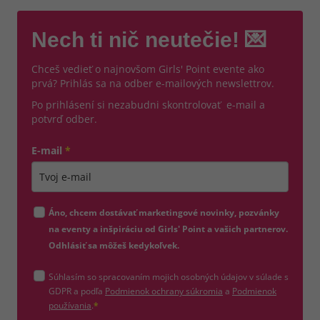
Nech ti nič neutečie! 💌
Chceš vedieť o najnovšom Girls' Point evente ako
prvá? Prihlás sa na odber e-mailových newslettrov.
Po prihlásení si nezabudni skontrolovať e-mail a
potvrď odber.
E-mail
*
Zadajte platnú e-mailovú adresu
Áno, chcem dostávať marketingové novinky, pozvánky
na eventy a inšpiráciu od Girls' Point a vašich partnerov.
Odhlásiť sa môžeš kedykoľvek.
Súhlasím so spracovaním mojich osobných údajov v súlade s
(otvorí sa v novom okne)
GDPR a podľa
Podmienok ochrany súkromia
a
Podmienok
(otvorí sa v novom okne)
používania
.
*