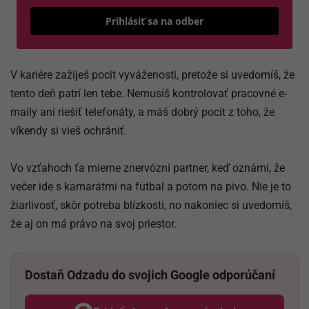
Odošle
Prihlásiť sa na odber
V kariére zažiješ pocit vyváženosti, pretože si uvedomíš, že
tento deň patrí len tebe. Nemusíš kontrolovať pracovné e-
maily ani riešiť telefonáty, a máš dobrý pocit z toho, že
víkendy si vieš ochrániť.
Vo vzťahoch ťa mierne znervózni partner, keď oznámi, že
večer ide s kamarátmi na futbal a potom na pivo. Nie je to
žiarlivosť, skôr potreba blízkosti, no nakoniec si uvedomíš,
že aj on má právo na svoj priestor.
Dostaň Odzadu do svojich Google odporúčaní