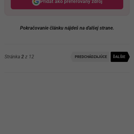
Pridať ako preferovaný zdroj
Odzadu, odkaz sa otvorí v nov
Pokračovanie článku nájdeš na ďalšej strane.
Stránka
2
z 12
PREDCHÁDZAJÚCE
ĎALŠIE