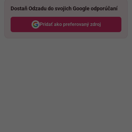
Dostaň Odzadu do svojich Google odporúčaní
Pridať ako preferovaný zdroj
Odzadu, odkaz sa otvorí v nov