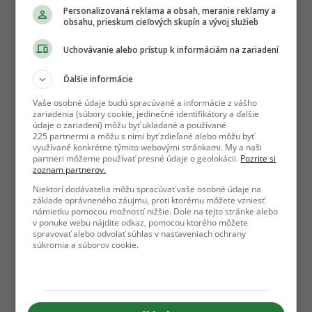
Personalizovaná reklama a obsah, meranie reklamy a
obsahu, prieskum cieľových skupín a vývoj služieb
Uchovávanie alebo prístup k informáciám na zariadení
Ďalšie informácie
Vaše osobné údaje budú spracúvané a informácie z vášho
zariadenia (súbory cookie, jedinečné identifikátory a ďalšie
údaje o zariadení) môžu byť ukladané a používané
225 partnermi a môžu s nimi byť zdieľané alebo môžu byť
využívané konkrétne týmito webovými stránkami. My a naši
partneri môžeme používať presné údaje o geolokácii.
Pozrite si
zoznam partnerov.
Niektorí dodávatelia môžu spracúvať vaše osobné údaje na
základe oprávneného záujmu, proti ktorému môžete vzniesť
námietku pomocou možností nižšie. Dole na tejto stránke alebo
v ponuke webu nájdite odkaz, pomocou ktorého môžete
spravovať alebo odvolať súhlas v nastaveniach ochrany
súkromia a súborov cookie.