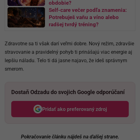
obdobie?
Self-care večer podľa znamenia:
Potrebuješ vaňu a víno alebo
radšej tvrdý tréning?
Zdravotne sa ti však darí veľmi dobre. Nový režim, zdravšie
stravovanie a pravidelný pohyb ti prinášajú viac energie aj
lepšiu náladu. Telo ti dá jasne najavo, že ideš správnym
smerom.
Dostaň Odzadu do svojich Google odporúčaní
Pridať ako preferovaný zdroj
Odzadu, odkaz sa otvorí v nov
Pokračovanie článku nájdeš na ďalšej strane.