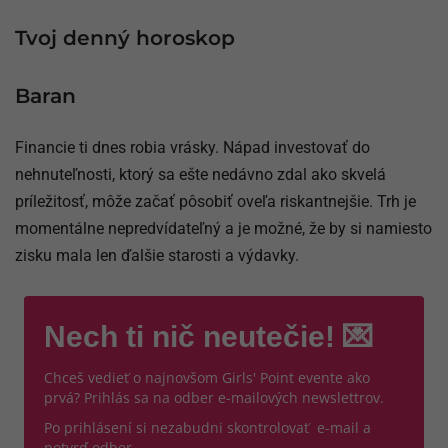
Tvoj denný horoskop
Baran
Financie ti dnes robia vrásky. Nápad investovať do
nehnuteľnosti, ktorý sa ešte nedávno zdal ako skvelá
príležitosť, môže začať pôsobiť oveľa riskantnejšie. Trh je
momentálne nepredvídateľný a je možné, že by si namiesto
zisku mala len ďalšie starosti a výdavky.
Nech ti nič neutečie! 💌
Chceš vedieť o najnovšom Girls' Point evente ako
prvá? Prihlás sa na odber e-mailových newslettrov.
Po prihlásení si nezabudni skontrolovať e-mail a
potvrď odber.