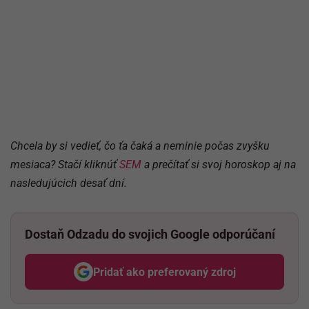
Chcela by si vedieť, čo ťa čaká a neminie počas zvyšku
mesiaca? Stačí kliknúť
SEM
a prečítať si svoj horoskop aj na
nasledujúcich desať dní.
Dostaň Odzadu do svojich Google odporúčaní
Pridať ako preferovaný zdroj
Odzadu, odkaz sa otvorí v nov