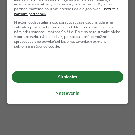
využívané konkrétne týmito webovými stránkami. My a naši
partneri môžeme používať presné údaje o geolokácii.
Pozrite si
zoznam partnerov.
Niektorí dodávatelia môžu spracúvať vaše osobné údaje na
základe oprávneného záujmu, proti ktorému môžete vzniesť
námietku pomocou možností nižšie. Dole na tejto stránke alebo
v ponuke webu nájdite odkaz, pomocou ktorého môžete
spravovať alebo odvolať súhlas v nastaveniach ochrany
súkromia a súborov cookie.
Súhlasím
Nastavenia