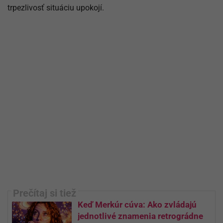
trpezlivosť situáciu upokojí.
Keď Merkúr cúva: Ako zvládajú
jednotlivé znamenia retrográdne