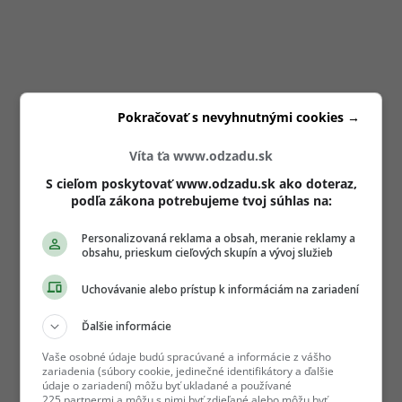
Pokračovať s nevyhnutnými cookies →
Víta ťa www.odzadu.sk
S cieľom poskytovať www.odzadu.sk ako doteraz,
podľa zákona potrebujeme tvoj súhlas na:
Personalizovaná reklama a obsah, meranie reklamy a
obsahu, prieskum cieľových skupín a vývoj služieb
Uchovávanie alebo prístup k informáciám na zariadení
Ďalšie informácie
Vaše osobné údaje budú spracúvané a informácie z vášho
zariadenia (súbory cookie, jedinečné identifikátory a ďalšie
údaje o zariadení) môžu byť ukladané a používané
225 partnermi a môžu s nimi byť zdieľané alebo môžu byť