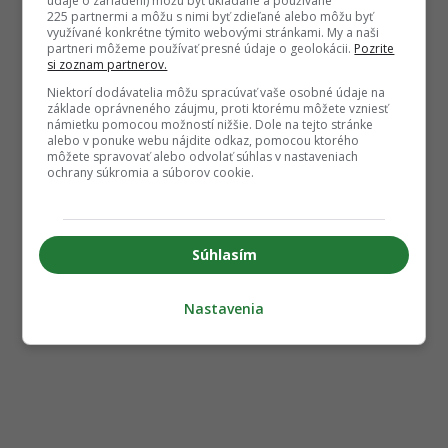
údaje o zariadení) môžu byť ukladané a používané
225 partnermi a môžu s nimi byť zdieľané alebo môžu byť
využívané konkrétne týmito webovými stránkami. My a naši
partneri môžeme používať presné údaje o geolokácii.
Pozrite
si zoznam partnerov.
Niektorí dodávatelia môžu spracúvať vaše osobné údaje na
základe oprávneného záujmu, proti ktorému môžete vzniesť
námietku pomocou možností nižšie. Dole na tejto stránke
alebo v ponuke webu nájdite odkaz, pomocou ktorého
môžete spravovať alebo odvolať súhlas v nastaveniach
ochrany súkromia a súborov cookie.
Súhlasím
Nastavenia