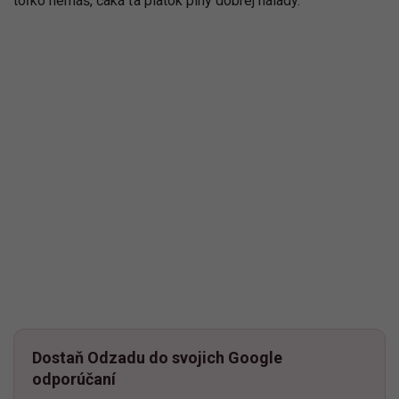
toľko nemáš, čaká ťa piatok plný dobrej nálady.
Dostaň Odzadu do svojich Google
odporúčaní