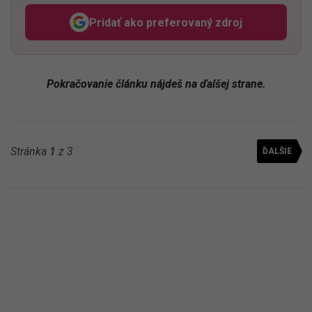
Pridať ako preferovaný zdroj
Odzadu, odkaz sa otvorí v n
Pokračovanie článku nájdeš na ďalšej strane.
Stránka
1
z 3
ĎALŠIE