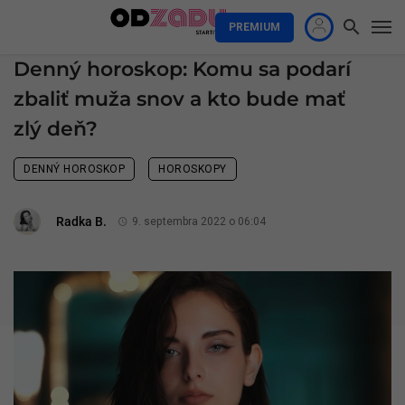
PREMIUM
Denný horoskop: Komu sa podarí
zbaliť muža snov a kto bude mať
zlý deň?
DENNÝ HOROSKOP
HOROSKOPY
Radka B.
9. septembra 2022 o 06:04