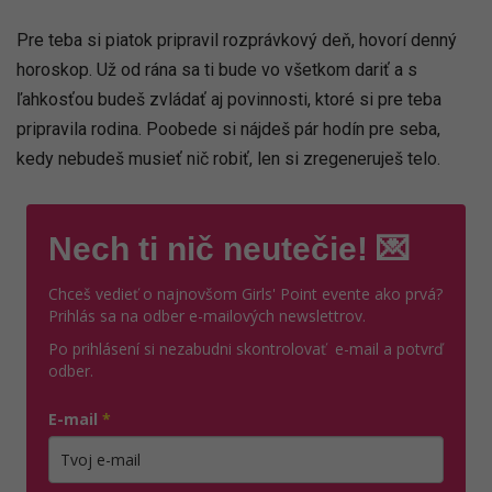
Pre teba si piatok pripravil rozprávkový deň, hovorí denný
horoskop. Už od rána sa ti bude vo všetkom dariť a s
ľahkosťou budeš zvládať aj povinnosti, ktoré si pre teba
pripravila rodina. Poobede si nájdeš pár hodín pre seba,
kedy nebudeš musieť nič robiť, len si zregeneruješ telo.
Nech ti nič neutečie! 💌
Chceš vedieť o najnovšom Girls' Point evente ako prvá?
Prihlás sa na odber e-mailových newslettrov.
Po prihlásení si nezabudni skontrolovať e-mail a potvrď
odber.
E-mail
*