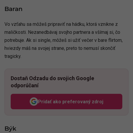
Baran
Vo vzťahu sa môžeš pripraviť na hádku, ktorá vznikne z
maličkosti. Nezanedbávaj svojho partnera a všímaj si, čo
potrebuje. Ak si single, môžeš si užiť večer v bare flirtom,
hviezdy máš na svojej strane, preto to nemusí skončiť
tragicky.
Dostaň Odzadu do svojich Google
odporúčaní
Pridať ako preferovaný zdroj
Odzadu, odkaz sa otvorí v n
Býk