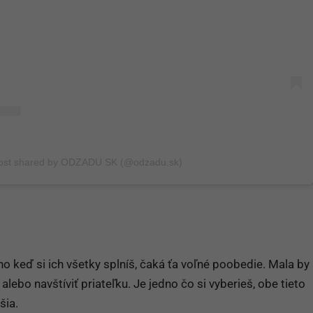
ost shared by ODZADU SK (@odzadu.sk)
o keď si ich všetky splníš, čaká ťa voľné poobedie. Mala by 
iť alebo navštíviť priateľku. Je jedno čo si vyberieš, obe tieto
šia.