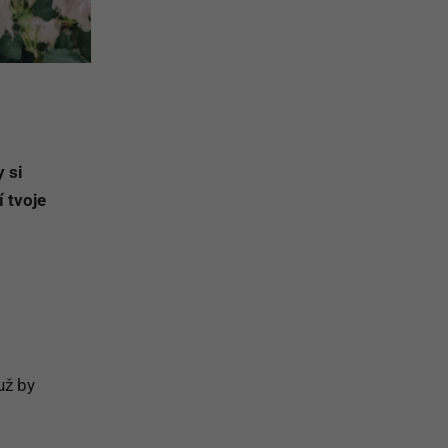
y si
 tvoje
už by