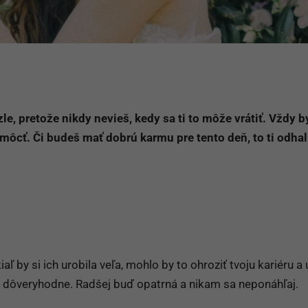
le, pretože nikdy nevieš, kedy sa ti to môže vrátiť. Vždy b
môcť. Či budeš mať dobrú karmu pre tento deň, to ti odhalí
aľ by si ich urobila veľa, mohlo by to ohroziť tvoju kariéru a 
k dôveryhodne. Radšej buď opatrná a nikam sa neponáhľaj.