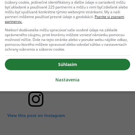
(súbory cookie, jedinečné identifikátory a ďalšie údaje o zariadení) môžu
byť ukladané a používané 225 partnermi a môžu s nimi byť zdieľané alebo
môžu byť využívané konkrétne týmito webovými stránkami. My a naši
partneri môžeme používať presné údaje o geolokácii.
Pozrite si zoznam
partnerov.
Niektorí dodávatelia môžu spracúvať vaše osobné údaje na základe
oprávneného záujmu, proti ktorému môžete vzniesť námietku pomocou
možností nižšie. Dole na tejto stránke alebo v ponuke webu nájdite odkaz,
pomocou ktorého môžete spravovať alebo odvolať súhlas v nastaveniach
ochrany súkromia a súborov cookie.
Súhlasím
Nastavenia
View this post on Instagram