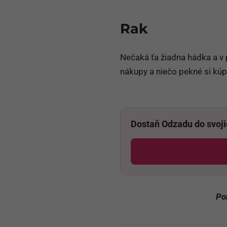
Rak
Nečaká ťa žiadna hádka a v
nákupy a niečo pekné si kúpiť
Dostaň Odzadu do svoj
Po