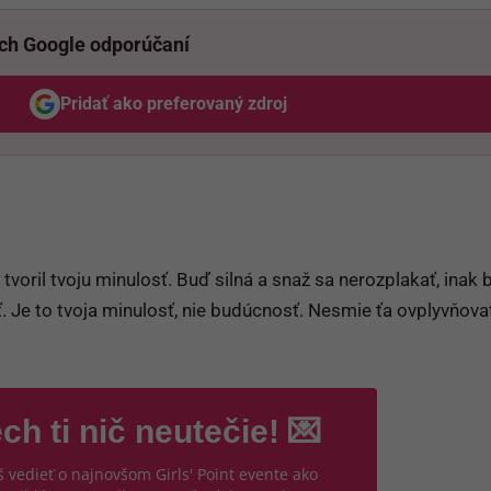
ich Google odporúčaní
Pridať ako preferovaný zdroj
Odzadu, odkaz sa otvorí v novom okne
tvoril tvoju minulosť. Buď silná a snaž sa nerozplakať, inak b
ť. Je to tvoja minulosť, nie budúcnosť. Nesmie ťa ovplyvňovať
ch ti nič neutečie! 💌
 vedieť o najnovšom Girls' Point evente ako