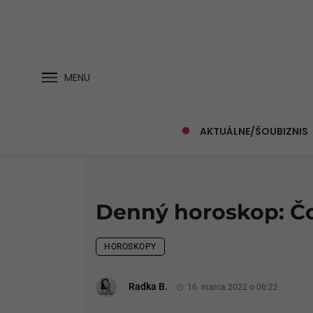
MENU
AKTUÁLNE/ŠOUBIZNIS
Denný horoskop: Čo 
HOROSKOPY
Radka B.
16. marca 2022 o 06:22