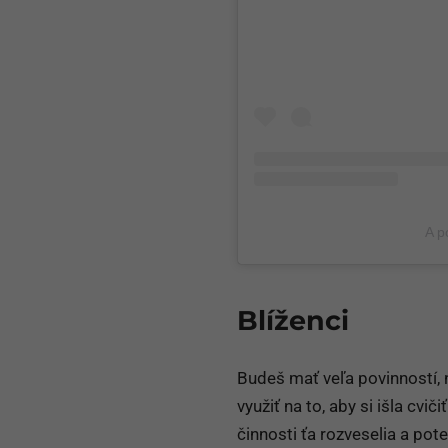
A p
Blíženci
Budeš mať veľa povinností, n
využiť na to, aby si išla cvič
činnosti ťa rozveselia a pote