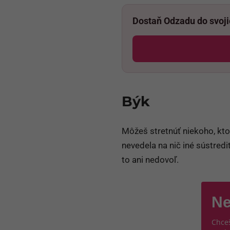
Dostaň Odzadu do svoj
Býk
Môžeš stretnúť niekoho, kto 
nevedela na nič iné sústredi
to ani nedovoľ.
Ne
Chceš