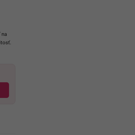
 na
itosť.