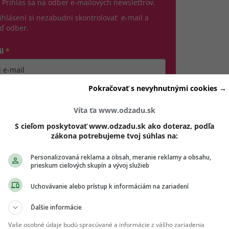
 Prihlás sa na odber e-mailových newslettrov.
ihlásení si nezabudni skontrolovať e-mail a
ď odber.
il
*
jte platnú e-mailovú adresu
Pokračovať s nevyhnutnými cookies →
no, chcem dostávať marketingové novinky, pozvánky
 eventy a inšpiráciu od Girls' Point a vašich partnerov.
Víta ťa www.odzadu.sk
dhlásiť sa môžeš kedykoľvek.
S cieľom poskytovať www.odzadu.sk ako doteraz, podľa
zákona potrebujeme tvoj súhlas na:
hlasím so spracovaním mojich osobných údajov v súlade s
(otvorí sa v novom okne)
DPR a podľa
Podmienok ochrany súkromia
a
Podmienok
Personalizovaná reklama a obsah, meranie reklamy a obsahu,
(otvorí sa v novom okne)
užívania
.
*
prieskum cieľových skupín a vývoj služieb
Odošle formulár 
Uchovávanie alebo prístup k informáciám na zariadení
Prihlásiť sa na odber
Ďalšie informácie
Vaše osobné údaje budú spracúvané a informácie z vášho zariadenia