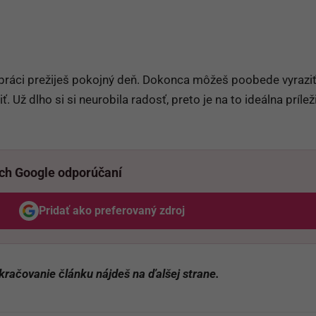
 práci prežiješ pokojný deň. Dokonca môžeš poobede vyraziť
. Už dlho si si neurobila radosť, preto je na to ideálna prílež
ich Google odporúčaní
Pridať ako preferovaný zdroj
Odzadu, odkaz sa otvorí v novom okne
kračovanie článku nájdeš na ďalšej strane.