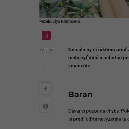
Pexels/Llya Kobruseva
Nemala by si nikomu priať z
ZDIEĽAŤ
mala byť milá a ochotná po
znamenie.
Baran
Dávaj si pozor na chyby. Poki
si pred ľuďmi nevyzerala ta