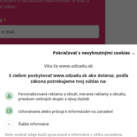
ihlásení si nezabudni skontrolovať e-mail a
ď odber.
il
*
jte platnú e-mailovú adresu
no, chcem dostávať marketingové novinky, pozvánky
Pokračovať s nevyhnutnými cookies →
 eventy a inšpiráciu od Girls' Point a vašich partnerov.
dhlásiť sa môžeš kedykoľvek.
Víta ťa www.odzadu.sk
hlasím so spracovaním mojich osobných údajov v súlade s
S cieľom poskytovať www.odzadu.sk ako doteraz, podľa
(otvorí sa v novom okne)
DPR a podľa
Podmienok ochrany súkromia
a
Podmienok
zákona potrebujeme tvoj súhlas na:
(otvorí sa v novom okne)
užívania
.
*
Personalizovaná reklama a obsah, meranie reklamy a obsahu,
prieskum cieľových skupín a vývoj služieb
Odošle formulár 
Prihlásiť sa na odber
Uchovávanie alebo prístup k informáciám na zariadení
Ďalšie informácie
ožno dostaneš vyúčtovanie za energie a suma ťa trochu za
Vaše osobné údaje budú spracúvané a informácie z vášho zariadenia
ne ten správny moment urobiť porovnanie dodávateľov a prejs