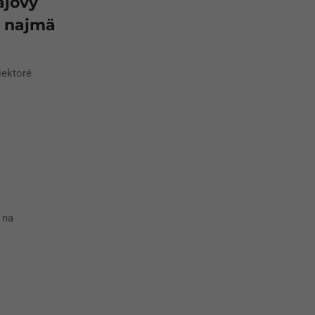
ájový
ú najmä
iektoré
 na