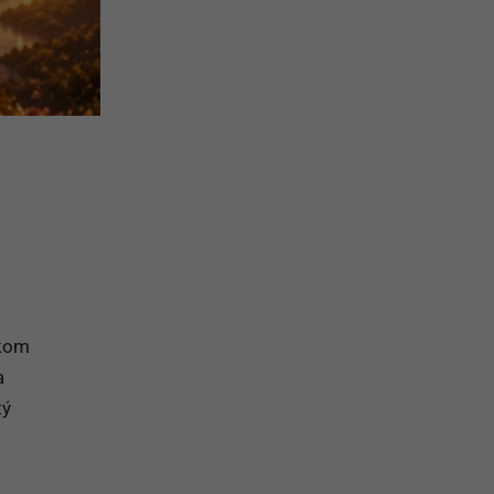
lkom
a
tý