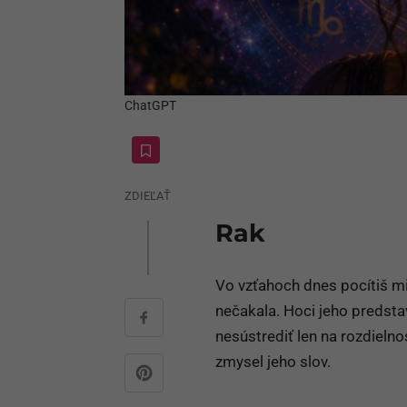
ChatGPT
ZDIEĽAŤ
Rak
Vo vzťahoch dnes pocítiš mie
nečakala. Hoci jeho predst
nesústrediť len na rozdieln
zmysel jeho slov.