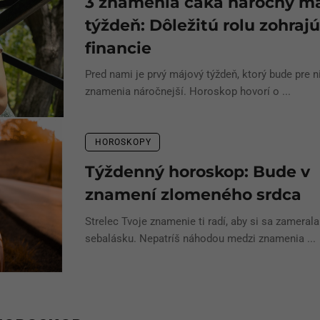
3 znamenia čaká náročný m
týždeň: Dôležitú rolu zohraj
financie
Pred nami je prvý májový týždeň, ktorý bude pre n
znamenia náročnejší. Horoskop hovorí o ...
HOROSKOPY
Týždenný horoskop: Bude v
znamení zlomeného srdca
Strelec Tvoje znamenie ti radí, aby si sa zamerala
sebalásku. Nepatríš náhodou medzi znamenia ...