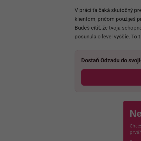
V práci ťa čaká skutočný pr
klientom, pričom použiješ pre
Budeš cítiť, že tvoja schop
posunula o level vyššie. To 
Dostaň Odzadu do svoj
Ne
Chceš
prvá?