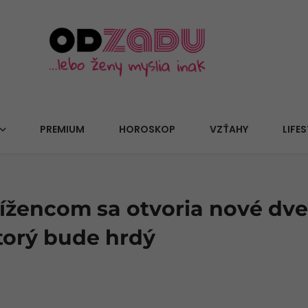
PREMIUM
HOROSKOP
VZŤAHY
LIFES
ížencom sa otvoria nové dve
torý bude hrdý