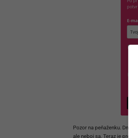
Po pr
potvr
E-ma
Zada
Á
na
O
Sú
G
po
Pozor na peňaženku. Dnes m
ale neboj sa. Teraz je pres