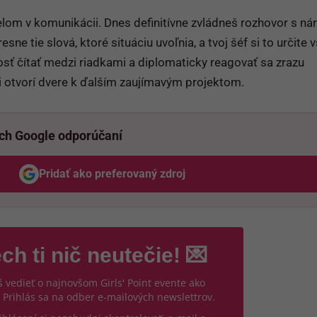
elom v komunikácii. Dnes definitívne zvládneš rozhovor s n
sne tie slová, ktoré situáciu uvoľnia, a tvoj šéf si to určite 
nosť čítať medzi riadkami a diplomaticky reagovať sa zrazu
ti otvorí dvere k ďalším zaujímavým projektom.
ich Google odporúčaní
Pridať ako preferovaný zdroj
Odzadu, odkaz sa otvorí v novom okne
ch ti nič neutečie! 💌
 vedieť o najnovšom Girls' Point evente ako
 Prihlás sa na odber e-mailových newslettrov.