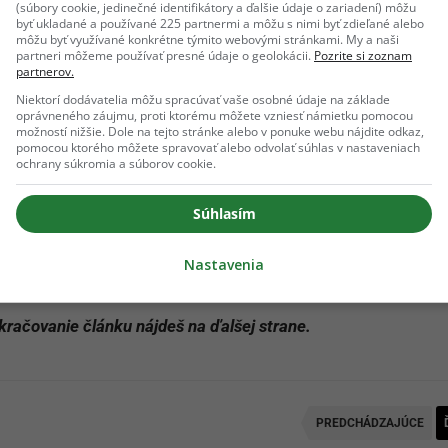
(súbory cookie, jedinečné identifikátory a ďalšie údaje o zariadení) môžu
etrí solídnu čiastku do budúcnosti.
byť ukladané a používané 225 partnermi a môžu s nimi byť zdieľané alebo
môžu byť využívané konkrétne týmito webovými stránkami. My a naši
partneri môžeme používať presné údaje o geolokácii.
Pozrite si zoznam
partnerov.
jmu hrtanu. Aj keď okolo teba spolupracovníčky chrčia a
Niektorí dodávatelia môžu spracúvať vaše osobné údaje na základe
ala citrónový čaj s medom a tvoj hlas je čistý a silný po celý 
oprávneného záujmu, proti ktorému môžete vzniesť námietku pomocou
možností nižšie. Dole na tejto stránke alebo v ponuke webu nájdite odkaz,
pomocou ktorého môžete spravovať alebo odvolať súhlas v nastaveniach
ochrany súkromia a súborov cookie.
ich Google odporúčaní
Súhlasím
Pridať ako preferovaný zdroj
Odzadu, odkaz sa otvorí v novom okne
Nastavenia
kračovanie článku nájdeš na ďalšej strane.
PREDCHÁDZAJÚCE