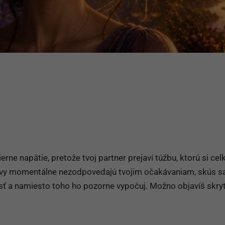
rne napätie, pretože tvoj partner prejaví túžbu, ktorú si ce
avy momentálne nezodpovedajú tvojim očakávaniam, skús s
osť a namiesto toho ho pozorne vypočuj. Možno objavíš skry