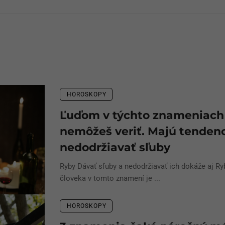
HOROSKOPY
Ľuďom v týchto znameniach
nemôžeš veriť. Majú tenden
nedodržiavať sľuby
Ryby Dávať sľuby a nedodržiavať ich dokáže aj Ry
človeka v tomto znamení je ...
HOROSKOPY