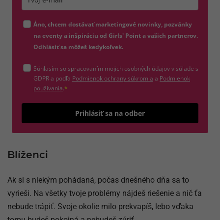
Zadajte platnú e-mailovú adresu
Áno, chcem dostávať marketingové novinky, pozvánky
na eventy a inšpiráciu od Girls' Point a vašich partnerov.
Odhlásiť sa môžeš kedykoľvek.
Súhlasím so spracovaním mojich osobných údajov v súlade s
(otvorí sa v novom okne)
GDPR a podľa
Podmienok ochrany súkromia
a
Podmienok
(otvorí sa v novom okne)
používania
.
*
Odošle
Prihlásiť sa na odber
Blíženci
Ak si s niekým pohádaná, počas dnešného dňa sa to
vyrieši. Na všetky tvoje problémy nájdeš riešenie a nič ťa
nebude trápiť. Svoje okolie milo prekvapíš, lebo vďaka
tomu budeš pokojná a nebudeš zúriť.