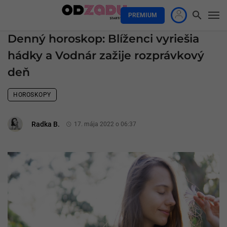
PREMIUM
Denný horoskop: Blíženci vyriešia
hádky a Vodnár zažije rozprávkový
deň
HOROSKOPY
Radka B.
17. mája 2022 o 06:37