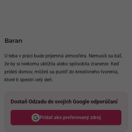
Baran
U teba v práci bude príjemná atmosféra. Nemusíš sa báť,
že by si niekomu ublížila alebo spôsobila zranenie. Keď
prídeš domov, môžeš sa pustiť do kreatívneho tvorenia,
ktoré ti spestrí celý deň.
Dostaň Odzadu do svojich Google odporúčaní
Pridať ako preferovaný zdroj
Odzadu, odkaz sa otvorí v nov