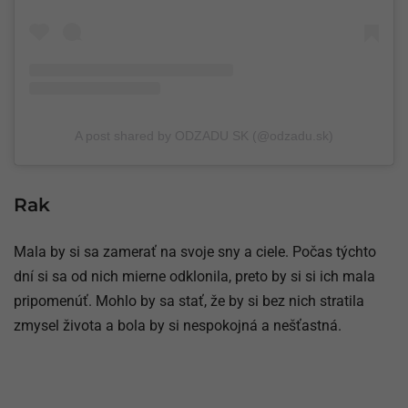
A post shared by ODZADU SK (@odzadu.sk)
Rak
Mala by si sa zamerať na svoje sny a ciele. Počas týchto
dní si sa od nich mierne odklonila, preto by si si ich mala
pripomenúť. Mohlo by sa stať, že by si bez nich stratila
zmysel života a bola by si nespokojná a nešťastná.