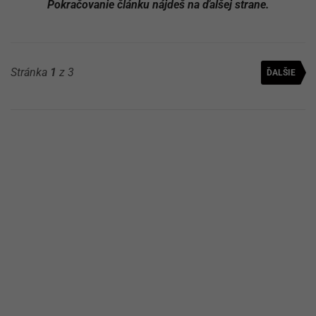
Pokračovanie článku nájdeš na ďalšej strane.
Stránka
1
z 3
ĎALŠIE