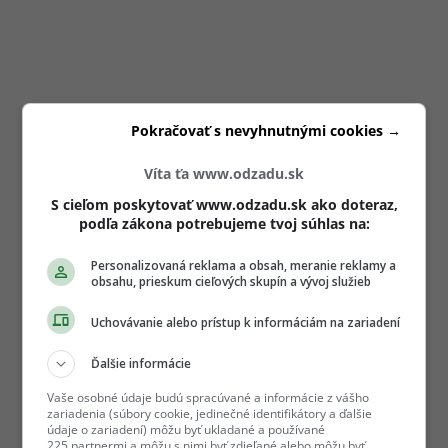
Pokračovať s nevyhnutnými cookies →
Víta ťa www.odzadu.sk
S cieľom poskytovať www.odzadu.sk ako doteraz,
podľa zákona potrebujeme tvoj súhlas na:
Personalizovaná reklama a obsah, meranie reklamy a
obsahu, prieskum cieľových skupín a vývoj služieb
Uchovávanie alebo prístup k informáciám na zariadení
Ďalšie informácie
Vaše osobné údaje budú spracúvané a informácie z vášho
zariadenia (súbory cookie, jedinečné identifikátory a ďalšie
údaje o zariadení) môžu byť ukladané a používané
225 partnermi a môžu s nimi byť zdieľané alebo môžu byť