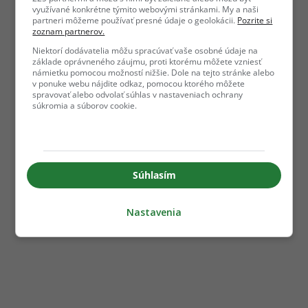
využívané konkrétne týmito webovými stránkami. My a naši
partneri môžeme používať presné údaje o geolokácii.
Pozrite si
zoznam partnerov.
Niektorí dodávatelia môžu spracúvať vaše osobné údaje na
základe oprávneného záujmu, proti ktorému môžete vzniesť
námietku pomocou možností nižšie. Dole na tejto stránke alebo
v ponuke webu nájdite odkaz, pomocou ktorého môžete
spravovať alebo odvolať súhlas v nastaveniach ochrany
súkromia a súborov cookie.
Súhlasím
Nastavenia