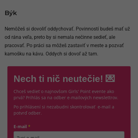
Býk
Nemôžeš si dovoliť oddychovať. Povinností budeš mať už
od rána veľa, preto by si nemala nečinne sedieť, ale
pracovať. Po práci sa môžeš zastaviť v meste a pozvať
kamošku na kávu. Oddych si dovoľ až tam.
Nech ti nič neutečie! 💌
Chceš vedieť o najnovšom Girls' Point evente ako
prvá? Prihlás sa na odber e-mailových newslettrov.
Po prihlásení si nezabudni skontrolovať e-mail a
potvrď odber.
E-mail
*