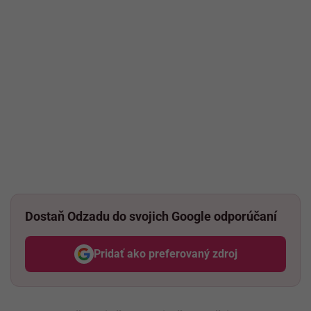
Dostaň Odzadu do svojich Google odporúčaní
Pridať ako preferovaný zdroj
Odzadu, odkaz sa otvorí v nov