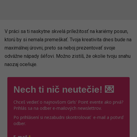
V práci sa ti naskytne skvelá príležitosť na kariérny posun,
ktorú by si nemala premeškať. Tvoja kreativita dnes bude na
maximálnej úrovni, preto sa neboj prezentovať svoje
odvážne nápady šéfovi. Možno zistíš, že okolie tvoju snahu
naozaj oceňuje.
Nech ti nič neutečie! 💌
Chceš vedieť o najnovšom Girls' Point evente ako prvá?
Prihlás sa na odber e-mailových newslettrov.
Po prihlásení si nezabudni skontrolovať e-mail a potvrď
odber.
E-mail
*