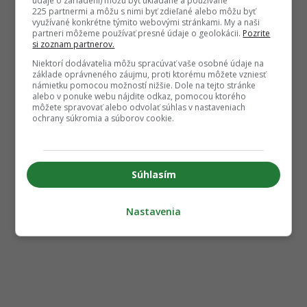
údaje o zariadení) môžu byť ukladané a používané
225 partnermi a môžu s nimi byť zdieľané alebo môžu byť
využívané konkrétne týmito webovými stránkami. My a naši
partneri môžeme používať presné údaje o geolokácii.
Pozrite
si zoznam partnerov.
Niektorí dodávatelia môžu spracúvať vaše osobné údaje na
základe oprávneného záujmu, proti ktorému môžete vzniesť
námietku pomocou možností nižšie. Dole na tejto stránke
alebo v ponuke webu nájdite odkaz, pomocou ktorého
môžete spravovať alebo odvolať súhlas v nastaveniach
ochrany súkromia a súborov cookie.
Súhlasím
Nastavenia