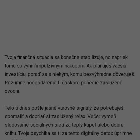
Tvoja finančná situácia sa konečne stabilizuje, no napriek
tomu sa vyhni impulzívnym nákupom. Ak plánuješ väčšiu
investíciu, poraď sa s niekým, komu bezvýhradne dôveruješ.
Rozumné hospodárenie ti čoskoro prinesie zaslúžené
ovocie.
Telo ti dnes pošle jasné varovné signály, že potrebuješ
spomaliť a dopriať si zaslúžený relax. Večer vymeň
sledovanie sociálnych sietí za teplý kúpeľ alebo dobrú
knihu. Tvoja psychika sa ti za tento digitálny detox úprimne