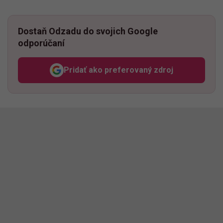
Dostaň Odzadu do svojich Google
odporúčaní
Pridať ako preferovaný zdroj
Odzadu, odkaz sa otvorí v n