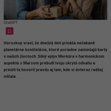
ChatGPT
Horoskop vraví, že dnešný deň prináša nečakané
planetárne konštelácie, ktoré poriadne zamiešajú karty
v našich životoch. Silný vplyv Merkúra v harmonickom
aspekte s Marsom prebudí tvoju skrytú odvahu a
prinúti ťa hovoriť pravdu aj tam, kde si doteraz radšej
mlčala.