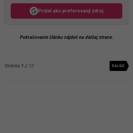
Pridať ako preferovaný zdroj
Odzadu, odkaz sa otvorí v n
Pokračovanie článku nájdeš na ďalšej strane.
Stránka
1
z 12
ĎALŠIE