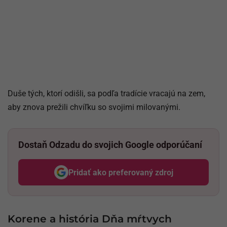
Duše tých, ktorí odišli, sa podľa tradície vracajú na zem,
aby znova prežili chvíľku so svojimi milovanými.
Dostaň Odzadu do svojich Google odporúčaní
Pridať ako preferovaný zdroj
Odzadu, odkaz sa otvorí v nov
Korene a história Dňa mŕtvych