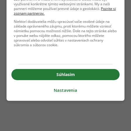
využívané konkrétne týmito webovými stránkami. My a naši
partneri môžeme používať presné údaje o geolokácii.
Pozrite si
zoznam partnerov.
Niektorí dodávatelia môžu spracúvať vaše osobné údaje na
základe oprávneného záujmu, proti ktorému môžete vzniesť
námietku pomocou možností nižšie. Dole na tejto stránke alebo
v ponuke webu nájdite odkaz, pomocou ktorého môžete
spravovať alebo odvolať súhlas v nastaveniach ochrany
súkromia a súborov cookie.
Súhlasím
Nastavenia