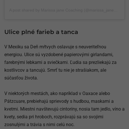
A post shared by Marissa jane Coaching (@marissa_jane_coaching)
Ulice plné farieb a tanca
V Mexiku sa Deň mŕtvych oslavuje s neuveriteľnou
energiou. Ulice sú vyzdobené papierovými girlandami,
farebnými lebkami a sviečkami. Ľudia sa prezliekajú za
kostlivcov a tancujú. Smrť tu nie je strašiakom, ale
súčasťou života.
V niektorých mestách, ako napríklad v Oaxace alebo
Pátzcuare, prebiehajú sprievody s hudbou, maskami a
kvetmi. Miestni navštevujú cintoríny, nosia tam jedlo, víno a
kvety, sedia pri hroboch, rozprávajú sa so svojimi
zosnulými a trávia s nimi celú noc.