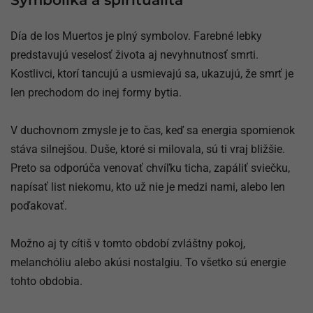
Día de los Muertos je plný symbolov. Farebné lebky
predstavujú veselosť života aj nevyhnutnosť smrti.
Kostlivci, ktorí tancujú a usmievajú sa, ukazujú, že smrť je
len prechodom do inej formy bytia.
V duchovnom zmysle je to čas, keď sa energia spomienok
stáva silnejšou. Duše, ktoré si milovala, sú ti vraj bližšie.
Preto sa odporúča venovať chvíľku ticha, zapáliť sviečku,
napísať list niekomu, kto už nie je medzi nami, alebo len
poďakovať.
Možno aj ty cítiš v tomto období zvláštny pokoj,
melanchóliu alebo akúsi nostalgiu. To všetko sú energie
tohto obdobia.