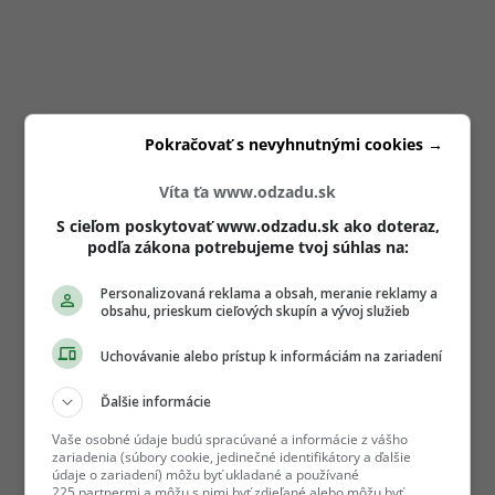
Pokračovať s nevyhnutnými cookies →
Víta ťa www.odzadu.sk
S cieľom poskytovať www.odzadu.sk ako doteraz,
podľa zákona potrebujeme tvoj súhlas na:
Personalizovaná reklama a obsah, meranie reklamy a
obsahu, prieskum cieľových skupín a vývoj služieb
Uchovávanie alebo prístup k informáciám na zariadení
Ďalšie informácie
Vaše osobné údaje budú spracúvané a informácie z vášho
zariadenia (súbory cookie, jedinečné identifikátory a ďalšie
údaje o zariadení) môžu byť ukladané a používané
225 partnermi a môžu s nimi byť zdieľané alebo môžu byť