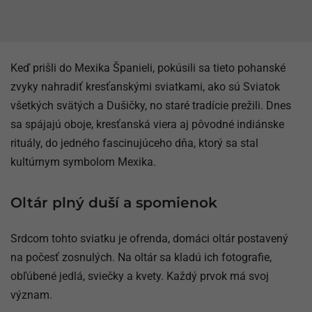
Keď prišli do Mexika Španieli, pokúsili sa tieto pohanské
zvyky nahradiť kresťanskými sviatkami, ako sú Sviatok
všetkých svätých a Dušičky, no staré tradície prežili. Dnes
sa spájajú oboje, kresťanská viera aj pôvodné indiánske
rituály, do jedného fascinujúceho dňa, ktorý sa stal
kultúrnym symbolom Mexika.
Oltár plný duší a spomienok
Srdcom tohto sviatku je ofrenda, domáci oltár postavený
na počesť zosnulých. Na oltár sa kladú ich fotografie,
obľúbené jedlá, sviečky a kvety. Každý prvok má svoj
význam.