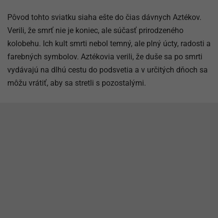
Pôvod tohto sviatku siaha ešte do čias dávnych Aztékov.
Verili, že smrť nie je koniec, ale súčasť prirodzeného
kolobehu. Ich kult smrti nebol temný, ale plný úcty, radosti a
farebných symbolov. Aztékovia verili, že duše sa po smrti
vydávajú na dlhú cestu do podsvetia a v určitých dňoch sa
môžu vrátiť, aby sa stretli s pozostalými.