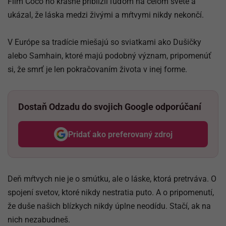
Film Coco ho krásne priblížil ľuďom na celom svete a
ukázal, že láska medzi živými a mŕtvymi nikdy nekončí.
V Európe sa tradície miešajú so sviatkami ako Dušičky
alebo Samhain, ktoré majú podobný význam, pripomenúť
si, že smrť je len pokračovaním života v inej forme.
Dostaň Odzadu do svojich Google odporúčaní
Pridať ako preferovaný zdroj
Odzadu, odkaz sa otvorí v nov
Deň mŕtvych nie je o smútku, ale o láske, ktorá pretrváva. O
spojení svetov, ktoré nikdy nestratia puto. A o pripomenutí,
že duše našich blízkych nikdy úplne neodídu. Stačí, ak na
nich nezabudneš.