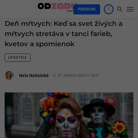
PREMIUM
Deň mŕtvych: Keď sa svet živých a
mŕtvych stretáva v tanci farieb,
kvetov a spomienok
LIFESTYLE
Nela Nádašská
31. októbra 2025 o 18:21