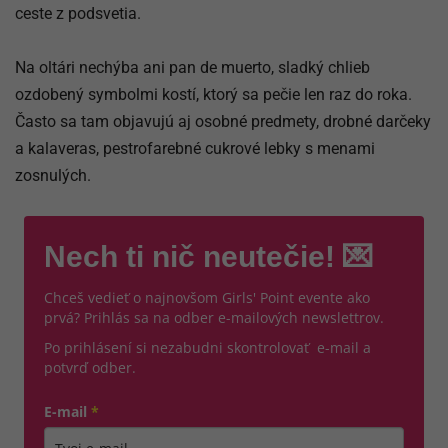
ceste z podsvetia.
Na oltári nechýba ani pan de muerto, sladký chlieb
ozdobený symbolmi kostí, ktorý sa pečie len raz do roka.
Často sa tam objavujú aj osobné predmety, drobné darčeky
a kalaveras, pestrofarebné cukrové lebky s menami
zosnulých.
Nech ti nič neutečie! 💌
Chceš vedieť o najnovšom Girls' Point evente ako
prvá? Prihlás sa na odber e-mailových newslettrov.
Po prihlásení si nezabudni skontrolovať e-mail a
potvrď odber.
E-mail
*