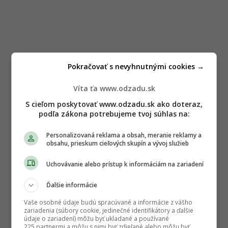
Pokračovať s nevyhnutnými cookies →
Víta ťa www.odzadu.sk
S cieľom poskytovať www.odzadu.sk ako doteraz,
podľa zákona potrebujeme tvoj súhlas na:
Personalizovaná reklama a obsah, meranie reklamy a
obsahu, prieskum cieľových skupín a vývoj služieb
Uchovávanie alebo prístup k informáciám na zariadení
Ďalšie informácie
Vaše osobné údaje budú spracúvané a informácie z vášho
zariadenia (súbory cookie, jedinečné identifikátory a ďalšie
údaje o zariadení) môžu byť ukladané a používané
225 partnermi a môžu s nimi byť zdieľané alebo môžu byť