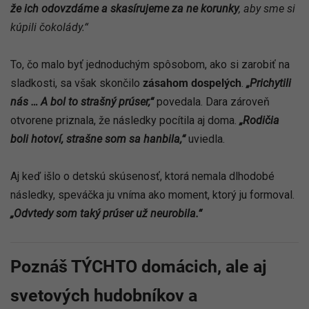
že ich odovzdáme a skasírujeme za ne korunky
, aby sme si
kúpili čokolády.“
To, čo malo byť jednoduchým spôsobom, ako si zarobiť na
sladkosti, sa však skončilo
zásahom dospelých
.
„Prichytili
nás … A bol to strašný prúser,“
povedala. Dara zároveň
otvorene priznala, že následky pocítila aj doma.
„Rodičia
boli hotoví, strašne som sa hanbila,“
uviedla.
Aj keď išlo o detskú skúsenosť, ktorá nemala dlhodobé
následky, speváčka ju vníma ako moment, ktorý ju formoval.
„Odvtedy som taký prúser už neurobila.“
Poznáš TÝCHTO domácich, ale aj
svetových hudobníkov a