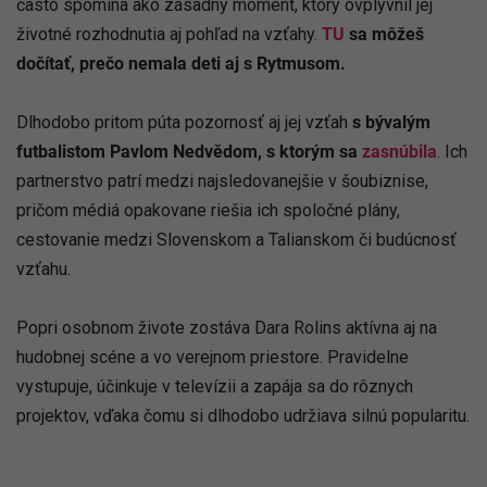
často spomína ako zásadný moment, ktorý ovplyvnil jej
životné rozhodnutia aj pohľad na vzťahy.
TU
sa môžeš
dočítať, prečo nemala deti aj s Rytmusom.
Dlhodobo pritom púta pozornosť aj jej vzťah
s bývalým
futbalistom Pavlom Nedvědom, s ktorým sa
zasnúbila
. Ich
partnerstvo patrí medzi najsledovanejšie v šoubiznise,
pričom médiá opakovane riešia ich spoločné plány,
cestovanie medzi Slovenskom a Talianskom či budúcnosť
vzťahu.
Popri osobnom živote zostáva Dara Rolins aktívna aj na
hudobnej scéne a vo verejnom priestore. Pravidelne
vystupuje, účinkuje v televízii a zapája sa do rôznych
projektov, vďaka čomu si dlhodobo udržiava silnú popularitu.