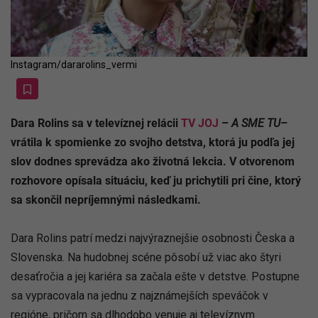
Instagram/dararolins_vermi
Dara Rolins sa v televíznej relácii
TV JOJ
–
A SME TU
–
vrátila k spomienke zo svojho detstva, ktorá ju podľa jej
slov dodnes sprevádza ako životná lekcia. V otvorenom
rozhovore opísala situáciu, keď ju prichytili pri čine, ktorý
sa skončil nepríjemnými následkami.
Dara Rolins patrí medzi najvýraznejšie osobnosti Česka a
Slovenska. Na hudobnej scéne pôsobí už viac ako štyri
desaťročia a jej kariéra sa začala ešte v detstve. Postupne
sa vypracovala na jednu z najznámejších speváčok v
regióne, pričom sa dlhodobo venuje aj televíznym