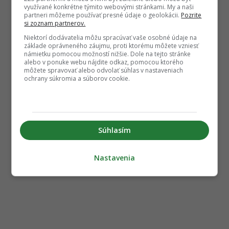
využívané konkrétne týmito webovými stránkami. My a naši
partneri môžeme používať presné údaje o geolokácii.
Pozrite
si zoznam partnerov.
Niektorí dodávatelia môžu spracúvať vaše osobné údaje na
základe oprávneného záujmu, proti ktorému môžete vzniesť
námietku pomocou možností nižšie. Dole na tejto stránke
alebo v ponuke webu nájdite odkaz, pomocou ktorého
môžete spravovať alebo odvolať súhlas v nastaveniach
ochrany súkromia a súborov cookie.
Súhlasím
Nastavenia