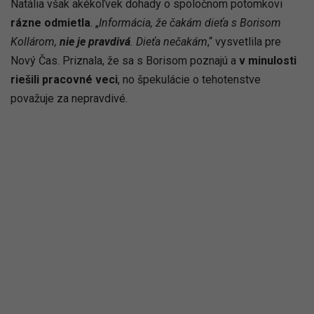
Natália však akékoľvek dohady o spoločnom potomkovi
rázne odmietla
. „
Informácia, že čakám dieťa s Borisom
Kollárom,
nie je pravdivá
. Dieťa nečakám
,“ vysvetlila pre
Nový Čas. Priznala, že sa s Borisom poznajú a
v minulosti
riešili pracovné veci
, no špekulácie o tehotenstve
považuje za nepravdivé.