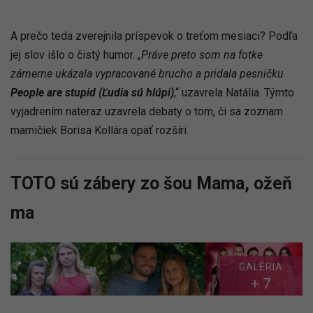
A prečo teda zverejnila príspevok o treťom mesiaci? Podľa
jej slov išlo o čistý humor.
„Práve preto som na fotke
zámerne ukázala vypracované brucho a pridala pesničku
People are stupid (Ľudia sú hlúpi)
,“ uzavrela Natália. Týmto
vyjadrením nateraz uzavrela debaty o tom, či sa zoznam
mamičiek Borisa Kollára opäť rozšíri.
TOTO sú zábery zo šou Mama, ožeň
ma
GALÉRIA
+ 7