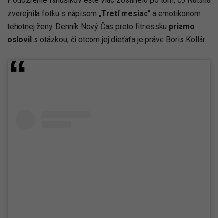
Podozrenie fanúšikov ešte viac zosilnelo po tom, čo Natália
zverejnila fotku s nápisom „
Tretí mesiac
“ a emotikonom
tehotnej ženy. Denník Nový Čas preto fitnessku
priamo
oslovil
s otázkou, či otcom jej dieťaťa je práve Boris Kollár.