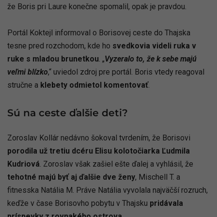
že Boris pri Laure konečne spomalil, opak je pravdou.
Portál Koktejl informoval o Borisovej ceste do Thajska
tesne pred rozchodom, kde ho
svedkovia videli ruka v
ruke s mladou brunetkou
. „
Vyzeralo to, že k sebe majú
veľmi blízko
,“ uviedol zdroj pre portál. Boris vtedy reagoval
stručne a
klebety odmietol komentovať
.
Sú na ceste ďalšie deti?
Zoroslav Kollár nedávno šokoval tvrdením, že Borisovi
porodila už tretiu dcéru Elisu kolotočiarka Ľudmila
Kudriová
. Zoroslav však zašiel ešte ďalej a vyhlásil, že
tehotné majú byť aj ďalšie dve ženy
, Mischell T. a
fitnesska Natália M. Práve Natália vyvolala najväčší rozruch,
keďže v čase Borisovho pobytu v Thajsku
pridávala
príspevky z rovnakého ostrova
.