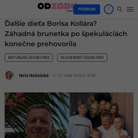
PREMIUM
Ďalšie dieťa Borisa Kollára?
Záhadná brunetka po špekuláciách
konečne prehovorila
AKTUÁLNE/ŠOUBIZNIS
SLOVENSKÝ ŠOUBIZNIS
Nela Nádašská
10. mája 2026 o 16:08