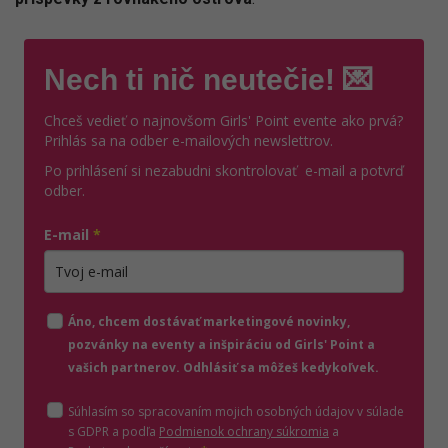
Nech ti nič neutečie! 💌
Chceš vedieť o najnovšom Girls' Point evente ako prvá?
Prihlás sa na odber e-mailových newslettrov.
Po prihlásení si nezabudni skontrolovať e-mail a potvrď
odber.
E-mail
*
Zadajte platnú e-mailovú adresu
Áno, chcem dostávať marketingové novinky,
pozvánky na eventy a inšpiráciu od Girls' Point a
vašich partnerov. Odhlásiť sa môžeš kedykoľvek.
Súhlasím so spracovaním mojich osobných údajov v súlade
(otvorí sa v novom o
s GDPR a podľa
Podmienok ochrany súkromia
a