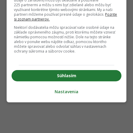
údaje o zariadení) môžu byť ukladané a používané
225 partnermi a môžu s nimi byť zdieľané alebo môžu byť
využívané konkrétne týmito webovými stránkami. My a naši
partneri môžeme používať presné údaje o geolokácii.
Pozrite
si zoznam partnerov.
Niektorí dodávatelia môžu spracúvať vaše osobné údaje na
základe oprávneného záujmu, proti ktorému môžete vzniesť
námietku pomocou možností nižšie. Dole na tejto stránke
alebo v ponuke webu nájdite odkaz, pomocou ktorého
môžete spravovať alebo odvolať súhlas v nastaveniach
ochrany súkromia a súborov cookie.
Súhlasím
Nastavenia