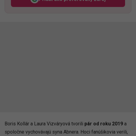
Odzadu, odkaz sa otvorí v n
Boris Kollár a Laura Vizváryová tvorili
pár od roku 2019
a
spoločne vychovávajú syna Abnera. Hoci fanúšikovia verili,