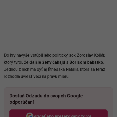
Do hry navyše vstúpil jeho politický sok Zoroslav Kollár,
ktorý tvrdí, že
ďalšie ženy čakajú s Borisom bábätko
.
Jednou z nich má byť aj fitnesska Natália, ktorá sa teraz
rozhodla uviesť veci na pravú mieru.
Dostaň Odzadu do svojich Google
odporúčaní
Pridať ako preferovaný zdroj