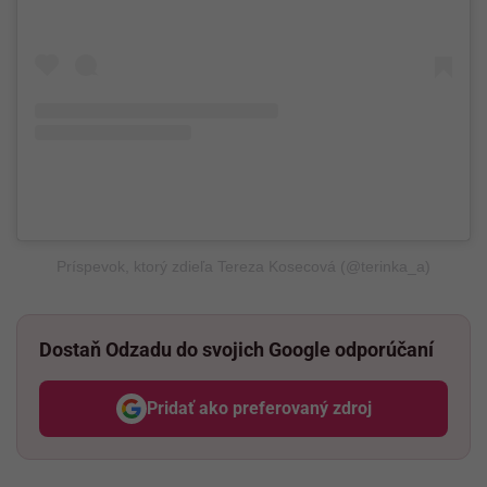
Príspevok, ktorý zdieľa Tereza Kosecová (@terinka_a)
Dostaň Odzadu do svojich Google odporúčaní
Pridať ako preferovaný zdroj
Odzadu, odkaz sa otvorí v nov