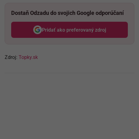
Dostaň Odzadu do svojich Google odporúčaní
Pridať ako preferovaný zdroj
Odzadu, odkaz sa otvorí v nov
Zdroj:
Topky.sk