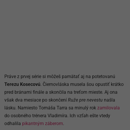
Práve z prvej série si môžeš pamätať aj na potetovanú
Terezu Kosecovú
. Čiernovláska musela šou opustiť krátko
pred bránami finále a skončila na treťom mieste. Aj ona
však dva mesiace po skončení
Ruže pre nevestu
našla
lásku. Namiesto Tomáša Tarra sa minulý rok
zamilovala
do osobného trénera Vladimíra. Ich vzťah ešte vtedy
odhalila
pikantným záberom
.