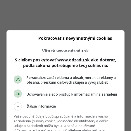
Pokračovať s nevyhnutnými cookies →
Víta ťa www.odzadu.sk
S cieľom poskytovať www.odzadu.sk ako doteraz,
podľa zákona potrebujeme tvoj súhlas na:
Personalizovaná reklama a obsah, meranie reklamy a
obsahu, prieskum cieľových skupín a vývoj služieb
Uchovávanie alebo prístup k informáciám na zariadení
Ďalšie informácie
Vaše osobné údaje budú spracúvané a informácie z vášho
zariadenia (súbory cookie, jedinečné identifikátory a ďalšie
údaje o zariadení) môžu byť ukladané a používané
225 partnermi a môžu s nimi byť zdieľané alebo môžu byť