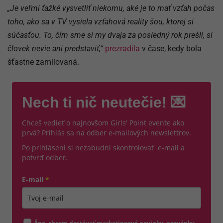
„Je veľmi ťažké vysvetliť niekomu, aké je to mať vzťah počas
toho, ako sa v TV vysiela vzťahová reality šou, ktorej si
súčasťou. To, čím sme si my dvaja za posledný rok prešli, si
človek nevie ani predstaviť,“
prezradila
v čase, kedy bola
šťastne zamilovaná.
Nech ti nič neutečie! 💌
Chceš vedieť o najnovšom Girls' Point evente ako
prvá? Prihlás sa na odber e-mailových newslettrov.
Po prihlásení si nezabudni skontrolovať e-mail a
potvrď odber.
E-mail
*
Zadajte platnú e-mailovú adresu
Áno, chcem dostávať marketingové novinky, pozvánky