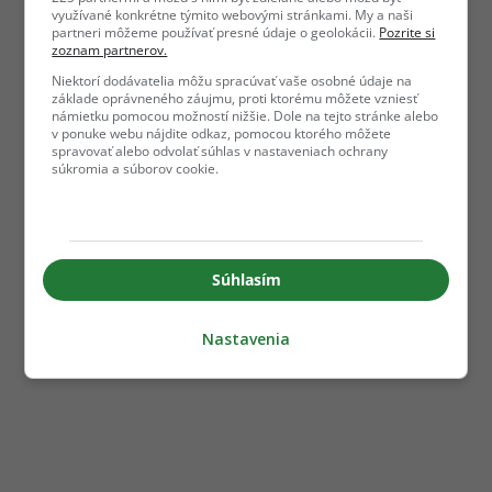
využívané konkrétne týmito webovými stránkami. My a naši
partneri môžeme používať presné údaje o geolokácii.
Pozrite si
zoznam partnerov.
Niektorí dodávatelia môžu spracúvať vaše osobné údaje na
základe oprávneného záujmu, proti ktorému môžete vzniesť
námietku pomocou možností nižšie. Dole na tejto stránke alebo
v ponuke webu nájdite odkaz, pomocou ktorého môžete
spravovať alebo odvolať súhlas v nastaveniach ochrany
súkromia a súborov cookie.
Súhlasím
Nastavenia