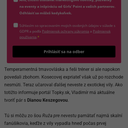
na eventy a inšpiráciu od Girls' Point a vašich partnerov.
Odhlásiť sa môžeš kedykoľvek.
Súhlasím so spracovaním mojich osobných údajov v súlade s
(otvorí sa v novom okne)
GDPR a podľa
Podmienok ochrany súkromia
a
Podmienok
(otvorí sa v novom okne)
používania
.
*
Odošle
Prihlásiť sa na odber
Temperamentná tmavovláska a feši tréner si ale napokon
povedali zbohom. Kosecovej expriateľ však už po rozchode
nesmúti. Teraz učaroval ďalšej neveste z exotickej vily. Ako
totižto informuje portál Topky.sk, Vladimír má aktuálne
tvoriť pár s
Dianou Keszegovou
.
Tú si môžu zo šou
Ruža pre nevestu
pamätať najmä skalní
fanúšikovia, keďže z vily vypadla hneď počas prvej