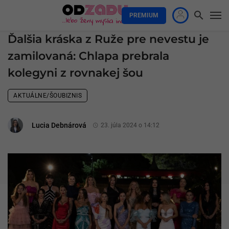
PREMIUM
Ďalšia kráska z Ruže pre nevestu je
zamilovaná: Chlapa prebrala
kolegyni z rovnakej šou
AKTUÁLNE/ŠOUBIZNIS
Lucia Debnárová
23. júla 2024 o 14:12