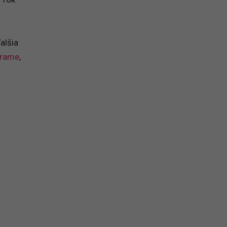
alšia
grame
,