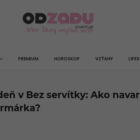
PREMIUM
HOROSKOP
VZŤAHY
LIFES
deň v Bez servítky: Ako navar
armárka?