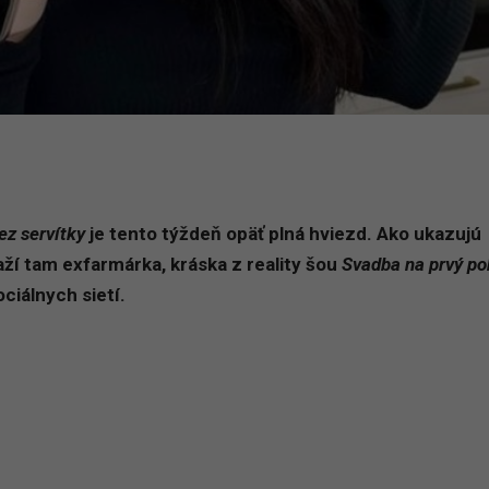
ez servítky
je tento týždeň opäť plná hviezd. Ako ukazujú
ťaží tam exfarmárka, kráska z reality šou
Svadba na prvý po
ciálnych sietí.