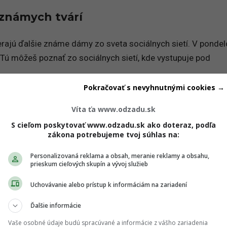
 známych tvárí
erajú ďalšie známe dámy zo sveta sociálnych sietí. V ponde
Tú môžeš poznať zo sociálnych sietí, kde vystupuje pod
Pokračovať s nevyhnutnými cookies →
še 56-tisíc fanúšikov
. Väčšiu základňu má však na
Tik Tok
Víta ťa www.odzadu.sk
deá pre
viac ako
400-tisíc followerov
. Katka sa dokonca v r
S cieľom poskytovať www.odzadu.sk ako doteraz, podľa
Slovensko
o
má talent
. Ak ju totiž sleduješ aj ty, určite ti neu
zákona potrebujeme tvoj súhlas na:
Personalizovaná reklama a obsah, meranie reklamy a obsahu,
prieskum cieľových skupín a vývoj služieb
Uchovávanie alebo prístup k informáciám na zariadení
Ďalšie informácie
Vaše osobné údaje budú spracúvané a informácie z vášho zariadenia