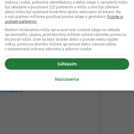
(súbory cookie, jedinečné identifikátory a ďalšie údaje o zariadení) môžu
byť ukladané a používané 225 partnermi a môžu s nimi byť zdieľané
alebo môžu byť využívané konkrétne týmito webovými stránkami. My
a naši partneri môžeme používať presné údaje o geolokácii.
Pozrite si
zoznam partnerov.
Niektorí dodávatelia môžu spracúvať vaše osobné údaje na základe
oprávneného záujmu, proti ktorému môžete vzniesť námietku pomocou
možností nižšie. Dole na tejto stránke alebo v ponuke webu nájdite
odkaz, pomocou ktorého môžete spravovať alebo odvolať súhlas
v nastaveniach ochrany súkromia a súborov cookie.
Súhlasím
Nastavenia
 Instagrame