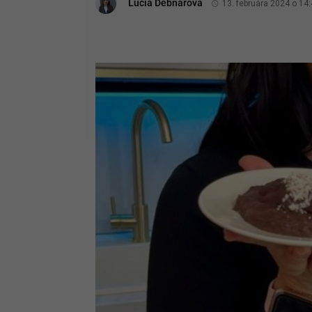
Lucia Debnárová
13. februára 2024 o 14