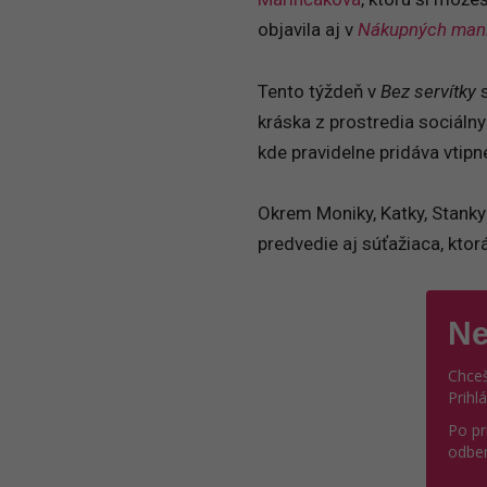
objavila aj v
Nákupných man
Tento týždeň v
Bez servítky
s
kráska z prostredia sociálny
kde pravidelne pridáva vtipn
Okrem Moniky, Katky, Stanky
predvedie aj súťažiaca, ktor
Ne
Chceš
Prihl
Po pr
odber