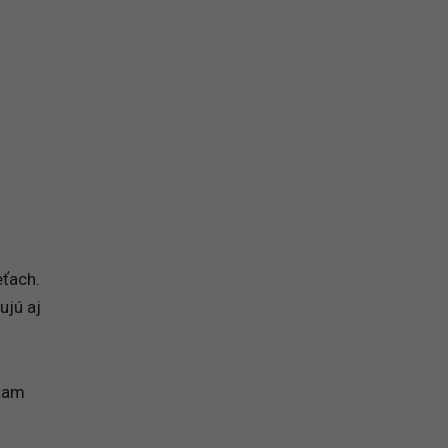
eťach.
ujú aj
 tam