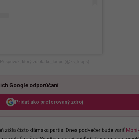
Príspevok, ktorý zdieľa ks_loops (@ks_loops)
ich Google odporúčaní
Pridať ako preferovaný zdroj
Odzadu, odkaz sa otvorí v novom okne
ň zišla čisto dámska partia. Dnes podvečer bude variť
Moni
eš pamätať zo šou
Svadba na prvý pohľad
.
Práve ona sa minulý