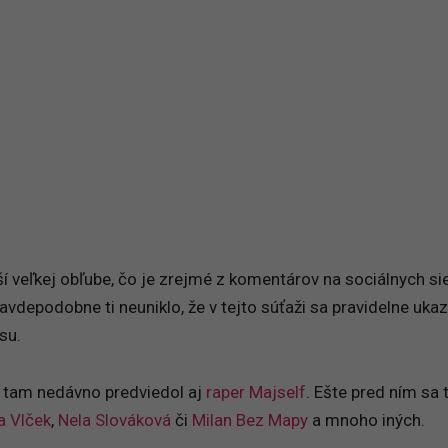
ší veľkej obľube, čo je zrejmé z komentárov na sociálnych si
pravdepodobne ti neuniklo, že v tejto súťaži sa pravidelne ukaz
su.
 tam nedávno predviedol aj
raper Majself
. Ešte pred ním sa
a Vlček
,
Nela Slováková
či
Milan Bez Mapy
a mnoho iných.