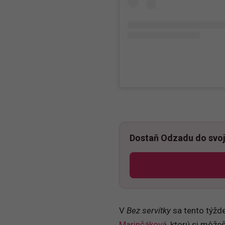
Dostaň Odzadu do svoj
V
Bez servítky
sa tento týžde
Marinčáková
, ktorú si môž