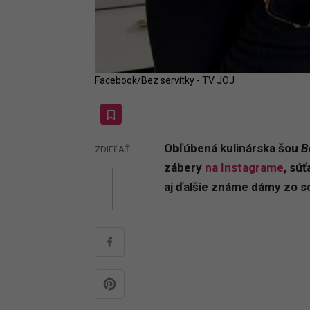
Facebook/Bez servítky - TV JOJ
Obľúbená kulinárska šou
B
ZDIEĽAŤ
zábery
na Instagrame
, sú
aj ďalšie známe dámy zo so