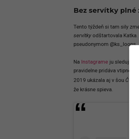
Bez servítky plné
Tento týždeň si tam sily zm
servítky
odštartovala Katka. 
pseudonymom @ks_loops.
Na
Instagrame
ju sleduje
vy
pravidelne pridáva vtipné vi
2019 ukázala aj v šou
Česk
že krásne spieva.