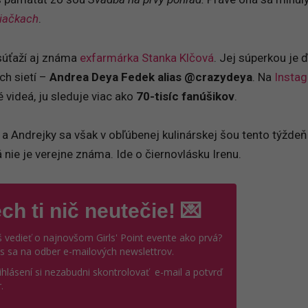
iačkach
.
úťaží aj známa
exfarmárka Stanka Klčová
. Jej súperkou je ď
ch sietí –
Andrea Deya Fedek alias @crazydeya
. Na
Insta
é videá, ju sleduje viac ako
70-tisíc fanúšikov
.
 a Andrejky sa však v obľúbenej kulinárskej šou tento týždeň
á nie je verejne známa. Ide o čiernovlásku Irenu.
ch ti nič neutečie! 💌
 vedieť o najnovšom Girls' Point evente ako prvá?
ás sa na odber e-mailových newslettrov.
ihlásení si nezabudni skontrolovať e-mail a potvrď
.