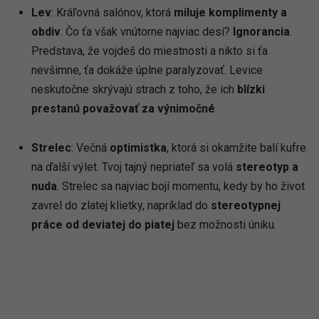
Lev
: Kráľovná salónov, ktorá
miluje komplimenty a
obdiv
. Čo ťa však vnútorne najviac desí?
Ignorancia
.
Predstava, že vojdeš do miestnosti a nikto si ťa
nevšimne, ťa dokáže úplne paralyzovať. Levice
neskutočne skrývajú strach z toho, že ich
blízki
prestanú považovať za výnimočné
.
Strelec
: Večná
optimistka
, ktorá si okamžite balí kufre
na ďalší výlet. Tvoj tajný nepriateľ sa volá
stereotyp a
nuda
. Strelec sa najviac bojí momentu, kedy by ho život
zavrel do zlatej klietky, napríklad do
stereotypnej
práce od deviatej do piatej
bez možnosti úniku.