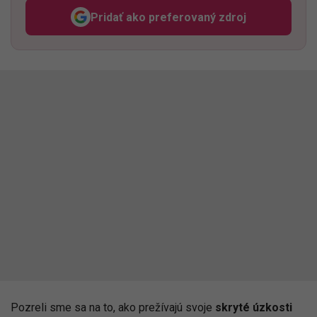
Pridať ako preferovaný zdroj
Odzadu, odkaz sa otvorí v n
Pozreli sme sa na to, ako prežívajú svoje
skryté úzkosti