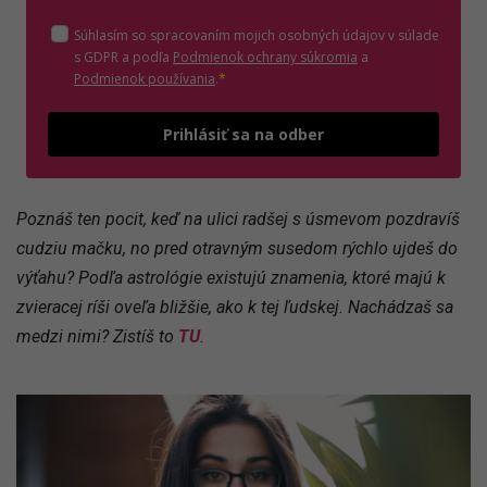
Súhlasím so spracovaním mojich osobných údajov v súlade
(otvorí sa v novom o
s GDPR a podľa
Podmienok ochrany súkromia
a
(otvorí sa v novom okne)
Podmienok používania
.
*
Odošle
Prihlásiť sa na odber
Poznáš ten pocit, keď na ulici radšej s úsmevom pozdravíš
cudziu mačku, no pred otravným susedom rýchlo ujdeš do
výťahu? Podľa astrológie existujú znamenia, ktoré majú k
zvieracej ríši oveľa bližšie, ako k tej ľudskej. Nachádzaš sa
medzi nimi? Zistíš to
TU
.