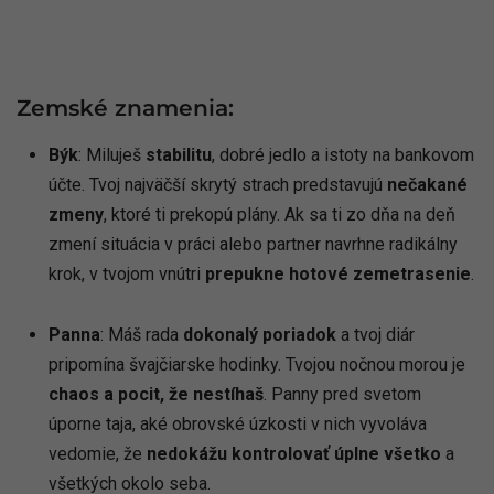
Zemské znamenia:
Býk
: Miluješ
stabilitu
, dobré jedlo a istoty na bankovom
účte. Tvoj najväčší skrytý strach predstavujú
nečakané
zmeny
, ktoré ti prekopú plány. Ak sa ti zo dňa na deň
zmení situácia v práci alebo partner navrhne radikálny
krok, v tvojom vnútri
prepukne hotové zemetrasenie
.
Panna
: Máš rada
dokonalý poriadok
a tvoj diár
pripomína švajčiarske hodinky. Tvojou nočnou morou je
chaos a pocit, že nestíhaš
. Panny pred svetom
úporne taja, aké obrovské úzkosti v nich vyvoláva
vedomie, že
nedokážu kontrolovať úplne všetko
a
všetkých okolo seba.