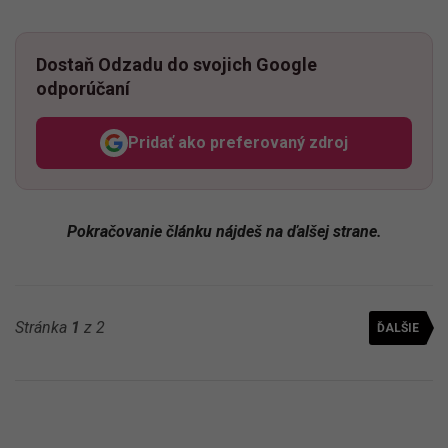
Dostaň Odzadu do svojich Google
odporúčaní
Pridať ako preferovaný zdroj
Odzadu, odkaz sa otvorí v n
Pokračovanie článku nájdeš na ďalšej strane.
Stránka
1
z 2
ĎALŠIE