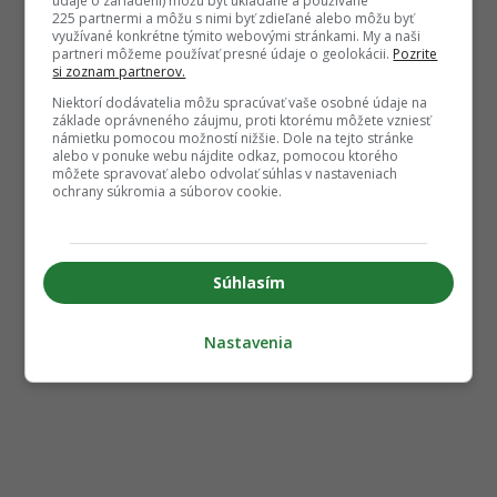
údaje o zariadení) môžu byť ukladané a používané
225 partnermi a môžu s nimi byť zdieľané alebo môžu byť
využívané konkrétne týmito webovými stránkami. My a naši
partneri môžeme používať presné údaje o geolokácii.
Pozrite
si zoznam partnerov.
Niektorí dodávatelia môžu spracúvať vaše osobné údaje na
základe oprávneného záujmu, proti ktorému môžete vzniesť
námietku pomocou možností nižšie. Dole na tejto stránke
alebo v ponuke webu nájdite odkaz, pomocou ktorého
môžete spravovať alebo odvolať súhlas v nastaveniach
ochrany súkromia a súborov cookie.
Súhlasím
Nastavenia