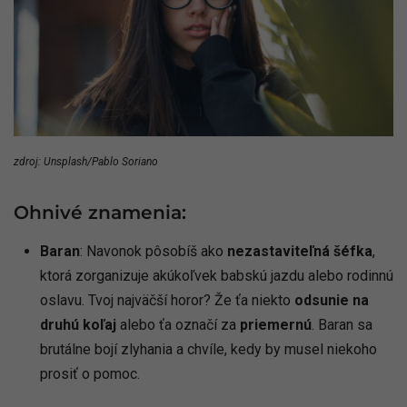
zdroj: Unsplash/Pablo Soriano
Ohnivé znamenia:
Baran
: Navonok pôsobíš ako
nezastaviteľná šéfka
,
ktorá zorganizuje akúkoľvek babskú jazdu alebo rodinnú
oslavu. Tvoj najväčší horor? Že ťa niekto
odsunie na
druhú koľaj
alebo ťa označí za
priemernú
. Baran sa
brutálne bojí zlyhania a chvíle, kedy by musel niekoho
prosiť o pomoc.