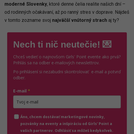
moderné Slovenky
, ktoré denne čelia realite našich dní –
od rodinných očakávaní, až po ranný stres v doprave. Nájdeš
v tomto zozname svoj
najväčší vnútorný strach
aj ty?
Nech ti nič neutečie! 💌
Chceš vedieť o najnovšom Girls' Point evente ako prvá?
Prihlás sa na odber e-mailových newslettrov.
Po prihlásení si nezabudni skontrolovať e-mail a potvrď
odber.
E-mail
*
Zadajte platnú e-mailovú adresu
Áno, chcem dostávať marketingové novinky,
pozvánky na eventy a inšpiráciu od Girls' Point a
vašich partnerov. Odhlásiť sa môžeš kedykoľvek.