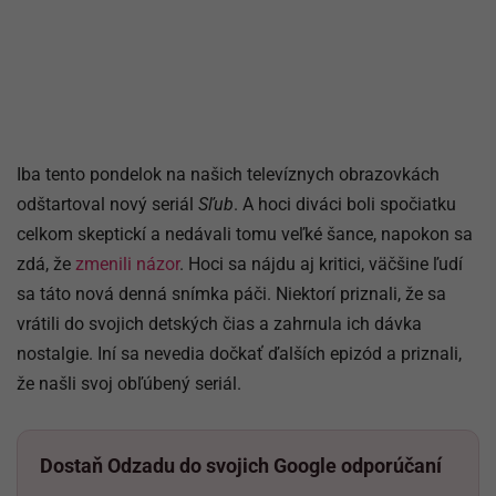
Iba tento pondelok na našich televíznych obrazovkách
odštartoval nový seriál
Sľub
. A hoci diváci boli spočiatku
celkom skeptickí a nedávali tomu veľké šance, napokon sa
zdá, že
zmenili názor
. Hoci sa nájdu aj kritici, väčšine ľudí
sa táto nová denná snímka páči. Niektorí priznali, že sa
vrátili do svojich detských čias a zahrnula ich dávka
nostalgie. Iní sa nevedia dočkať ďalších epizód a priznali,
že našli svoj obľúbený seriál.
Dostaň Odzadu do svojich Google odporúčaní