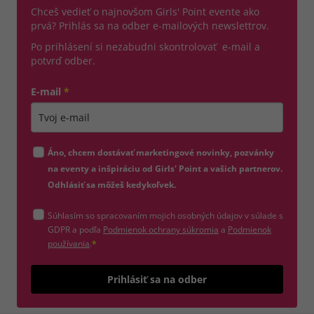
Chceš vedieť o najnovšom Girls' Point evente ako
prvá? Prihlás sa na odber e-mailových newslettrov.
Po prihlásení si nezabudni skontrolovať e-mail a
potvrď odber.
E-mail
*
Zadajte platnú e-mailovú adresu
Áno, chcem dostávať marketingové novinky, pozvánky
na eventy a inšpiráciu od Girls' Point a vašich partnerov.
Odhlásiť sa môžeš kedykoľvek.
Súhlasím so spracovaním mojich osobných údajov v súlade s
(otvorí sa v novom okne)
GDPR a podľa
Podmienok ochrany súkromia
a
Podmienok
(otvorí sa v novom okne)
používania
.
*
Odošle
Prihlásiť sa na odber