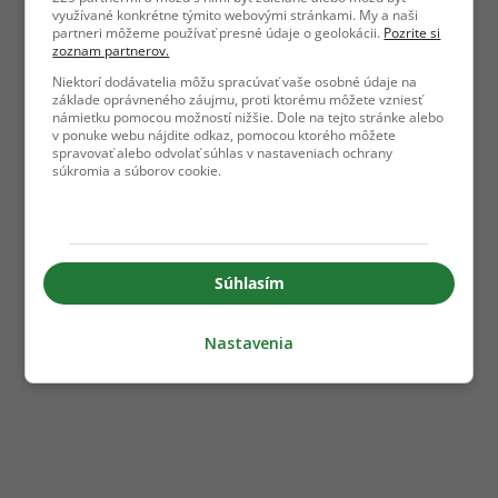
využívané konkrétne týmito webovými stránkami. My a naši
partneri môžeme používať presné údaje o geolokácii.
Pozrite si
zoznam partnerov.
Niektorí dodávatelia môžu spracúvať vaše osobné údaje na
základe oprávneného záujmu, proti ktorému môžete vzniesť
námietku pomocou možností nižšie. Dole na tejto stránke alebo
v ponuke webu nájdite odkaz, pomocou ktorého môžete
spravovať alebo odvolať súhlas v nastaveniach ochrany
súkromia a súborov cookie.
Súhlasím
Nastavenia