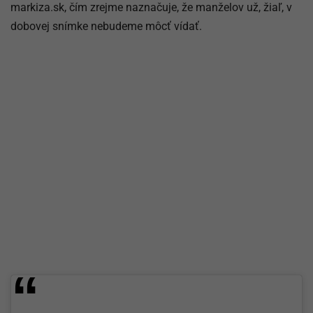
markiza.sk, čím zrejme naznačuje, že manželov už, žiaľ, v
dobovej snímke nebudeme môcť vídať.