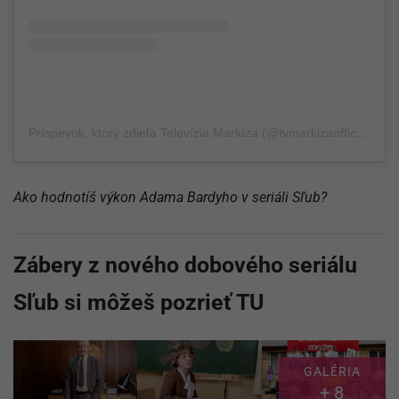
Príspevok, ktorý zdieľa Televízia Markíza (@tvmarkizaofficial)
Ako hodnotíš výkon Adama Bardyho v seriáli Sľub?
Zábery z nového dobového seriálu
Sľub si môžeš pozrieť TU
GALÉRIA
+ 8