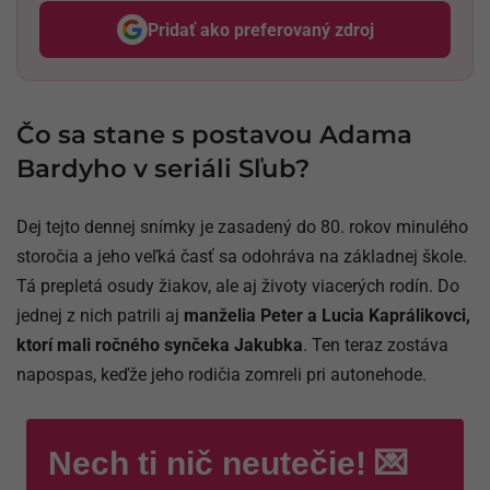
Pridať ako preferovaný zdroj
Odzadu, odkaz sa otvorí v nov
Čo sa stane s postavou Adama
Bardyho v seriáli Sľub?
Dej tejto dennej snímky je zasadený do 80. rokov minulého
storočia a jeho veľká časť sa odohráva na základnej škole.
Tá prepletá osudy žiakov, ale aj životy viacerých rodín. Do
jednej z nich patrili aj
manželia Peter a Lucia Kaprálikovci,
ktorí mali ročného synčeka Jakubka
. Ten teraz zostáva
napospas, keďže jeho rodičia zomreli pri autonehode.
Nech ti nič neutečie! 💌