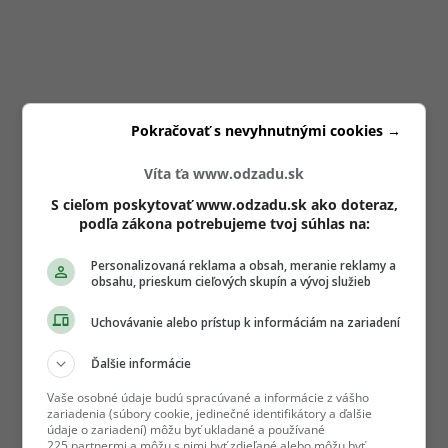
Pokračovať s nevyhnutnými cookies →
Víta ťa www.odzadu.sk
S cieľom poskytovať www.odzadu.sk ako doteraz,
podľa zákona potrebujeme tvoj súhlas na:
Personalizovaná reklama a obsah, meranie reklamy a
obsahu, prieskum cieľových skupín a vývoj služieb
Uchovávanie alebo prístup k informáciám na zariadení
Ďalšie informácie
Vaše osobné údaje budú spracúvané a informácie z vášho
zariadenia (súbory cookie, jedinečné identifikátory a ďalšie
údaje o zariadení) môžu byť ukladané a používané
225 partnermi a môžu s nimi byť zdieľané alebo môžu byť