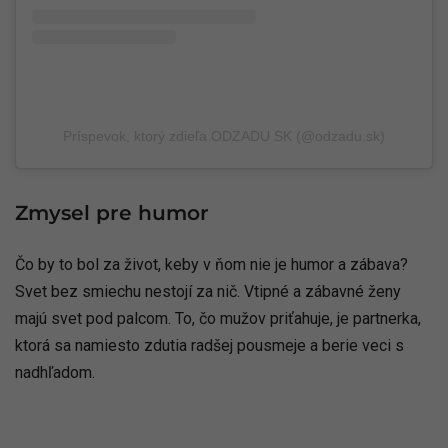
Príspevok, ktorý zdieľa ODZADU SK (@odzadu.sk)
Zmysel pre humor
Čo by to bol za život, keby v ňom nie je humor a zábava?
Svet bez smiechu nestojí za nič. Vtipné a zábavné ženy
majú svet pod palcom. To, čo mužov priťahuje, je partnerka,
ktorá sa namiesto zdutia radšej pousmeje a berie veci s
nadhľadom.