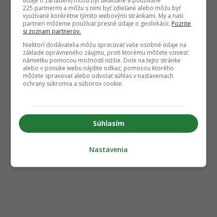
údaje o zariadení) môžu byť ukladané a používané
225 partnermi a môžu s nimi byť zdieľané alebo môžu byť
využívané konkrétne týmito webovými stránkami. My a naši
partneri môžeme používať presné údaje o geolokácii.
Pozrite
si zoznam partnerov.
Niektorí dodávatelia môžu spracúvať vaše osobné údaje na
základe oprávneného záujmu, proti ktorému môžete vzniesť
námietku pomocou možností nižšie. Dole na tejto stránke
alebo v ponuke webu nájdite odkaz, pomocou ktorého
môžete spravovať alebo odvolať súhlas v nastaveniach
ochrany súkromia a súborov cookie.
Súhlasím
Nastavenia