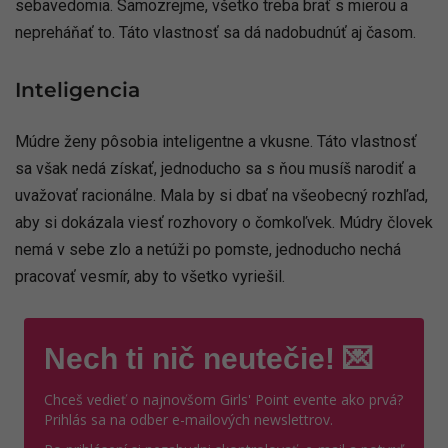
sebavedomia. Samozrejme, všetko treba brať s mierou a
nepreháňať to. Táto vlastnosť sa dá nadobudnúť aj časom.
Inteligencia
Múdre ženy pôsobia inteligentne a vkusne. Táto vlastnosť
sa však nedá získať, jednoducho sa s ňou musíš narodiť a
uvažovať racionálne. Mala by si dbať na všeobecný rozhľad,
aby si dokázala viesť rozhovory o čomkoľvek. Múdry človek
nemá v sebe zlo a netúži po pomste, jednoducho nechá
pracovať vesmír, aby to všetko vyriešil.
Nech ti nič neutečie! 💌
Chceš vedieť o najnovšom Girls' Point evente ako prvá?
Prihlás sa na odber e-mailových newslettrov.