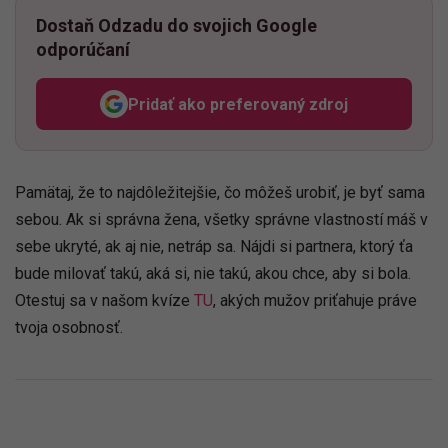
Dostaň Odzadu do svojich Google
odporúčaní
Pridať ako preferovaný zdroj
Odzadu, odkaz sa otvorí v n
Pamätaj, že to najdôležitejšie, čo môžeš urobiť, je byť sama
sebou. Ak si správna žena, všetky správne vlastností máš v
sebe ukryté, ak aj nie, netráp sa. Nájdi si partnera, ktorý ťa
bude milovať takú, aká si, nie takú, akou chce, aby si bola.
Otestuj sa v našom kvíze
TU
, akých mužov priťahuje práve
tvoja osobnosť.