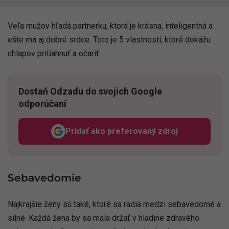
Veľa mužov hľadá partnerku, ktorá je krásna, inteligentná a
ešte má aj dobré srdce. Toto je 5 vlastností, ktoré dokážu
chlapov pritiahnuť a očariť.
Dostaň Odzadu do svojich Google
odporúčaní
Pridať ako preferovaný zdroj
Odzadu, odkaz sa otvorí v n
Sebavedomie
Najkrajšie ženy sú také, ktoré sa radia medzi sebavedomé a
silné. Každá žena by sa mala držať v hladine zdravého