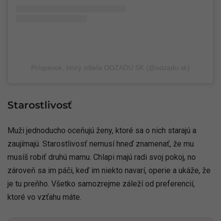
Príspevok, ktorý zdieľa ODZADU SK (@odzadu.sk)
Starostlivosť
Muži jednoducho oceňujú ženy, ktoré sa o nich starajú a
zaujímajú. Starostlivosť nemusí hneď znamenať, že mu
musíš robiť druhú mamu. Chlapi majú radi svoj pokoj, no
zároveň sa im páči, keď im niekto navarí, operie a ukáže, že
je tu preňho. Všetko samozrejme záleží od preferencií,
ktoré vo vzťahu máte.