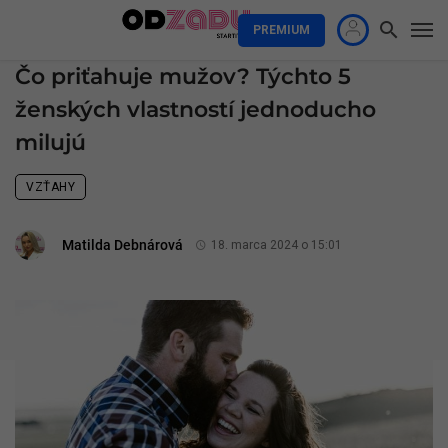
PREMIUM
Čo priťahuje mužov? Týchto 5
ženských vlastností jednoducho
milujú
VZŤAHY
Matilda Debnárová
18. marca 2024 o 15:01