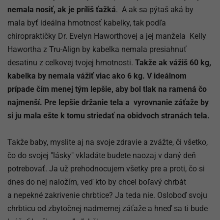
nemala nosiť, ak je príliš ťažká
. A ak sa pýtaš aká by
mala byť ideálna hmotnosť kabelky, tak podľa
chiropraktičky Dr. Evelyn Haworthovej a jej manžela Kelly
Hawortha z Tru-Align by kabelka nemala presiahnuť
desatinu z celkovej tvojej hmotnosti.
Takže ak vážiš 60 kg,
kabelka by nemala vážiť viac ako 6 kg. V ideálnom
prípade čím menej tým lepšie, aby bol tlak na ramená čo
najmenší. Pre lepšie držanie tela a vyrovnanie záťaže by
si ju mala ešte k tomu striedať na obidvoch stranách tela.
Takže baby, myslite aj na svoje zdravie a zvážte, či všetko,
čo do svojej ″lásky″ vkladáte budete naozaj v daný deň
potrebovať. Ja už prehodnocujem všetky pre a proti, čo si
dnes do nej naložím, veď kto by chcel boľavý chrbát
a nepekné zakrivenie chrbtice? Ja teda nie. Osloboď svoju
chrbticu od zbytočnej nadmernej záťaže a hneď sa ti bude