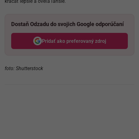
kráčať lepšie a oveľa ľahšie.
Dostaň Odzadu do svojich Google odporúčaní
Pridať ako preferovaný zdroj
Odzadu, odkaz sa otvorí v nov
foto: Shutterstock