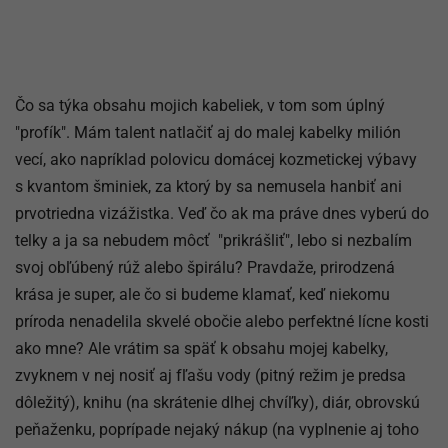
Čo sa týka obsahu mojich kabeliek, v tom som úplný
″profík″. Mám talent natlačiť aj do malej kabelky milión
vecí, ako napríklad polovicu domácej kozmetickej výbavy
s kvantom šminiek, za ktorý by sa nemusela hanbiť ani
prvotriedna vizážistka. Veď čo ak ma práve dnes vyberú do
telky a ja sa nebudem môcť ″prikrášliť″, lebo si nezbalím
svoj obľúbený rúž alebo špirálu? Pravdaže, prirodzená
krása je super, ale čo si budeme klamať, keď niekomu
príroda nenadelila skvelé obočie alebo perfektné lícne kosti
ako mne? Ale vrátim sa späť k obsahu mojej kabelky,
zvyknem v nej nosiť aj fľašu vody (pitný režim je predsa
dôležitý), knihu (na skrátenie dlhej chvíľky), diár, obrovskú
peňaženku, poprípade nejaký nákup (na vyplnenie aj toho