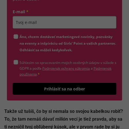
E-mail
*
Zadajte platnú e-mailovú adresu
Áno, chcem dostávať marketingové novinky, pozvánky
na eventy a inšpiráciu od Girls' Point a vašich partnerov.
Odhlásiť sa môžeš kedykoľvek.
Súhlasím so spracovaním mojich osobných údajov v súlade s
(otvorí sa v novom okne)
GDPR a podľa
Podmienok ochrany súkromia
a
Podmienok
(otvorí sa v novom okne)
používania
.
*
Odošle
Prihlásiť sa na odber
Takže už tušíš, čo by si nemala so svojou kabelkou robiť?
To, že tam nemáš dávať milión vecí je tiež pravda, aby sa
ti nezničil tvoj obľúbený kúsok, ale v prvom rade by si ju