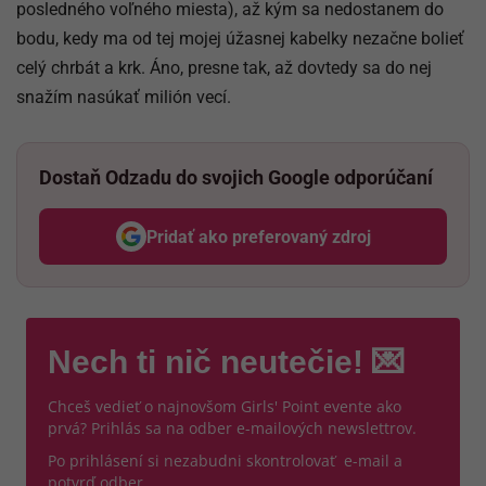
posledného voľného miesta), až kým sa nedostanem do
bodu, kedy ma od tej mojej úžasnej kabelky nezačne bolieť
celý chrbát a krk. Áno, presne tak, až dovtedy sa do nej
snažím nasúkať milión vecí.
Dostaň Odzadu do svojich Google odporúčaní
Pridať ako preferovaný zdroj
Odzadu, odkaz sa otvorí v nov
Nech ti nič neutečie! 💌
Chceš vedieť o najnovšom Girls' Point evente ako
prvá? Prihlás sa na odber e-mailových newslettrov.
Po prihlásení si nezabudni skontrolovať e-mail a
potvrď odber.