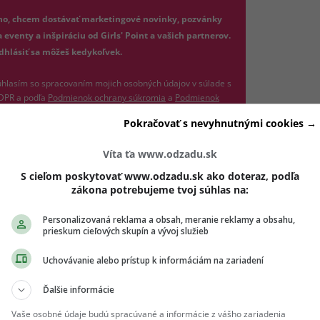
jte platnú e-mailovú adresu
no, chcem dostávať marketingové novinky, pozvánky
 eventy a inšpiráciu od Girls' Point a vašich partnerov.
dhlásiť sa môžeš kedykoľvek.
hlasím so spracovaním mojich osobných údajov v súlade s
(otvorí sa v novom okne)
DPR a podľa
Podmienok ochrany súkromia
a
Podmienok
(otvorí sa v novom okne)
užívania
.
*
Pokračovať s nevyhnutnými cookies →
Odošle formulár 
Prihlásiť sa na odber
Víta ťa www.odzadu.sk
S cieľom poskytovať www.odzadu.sk ako doteraz, podľa
zákona potrebujeme tvoj súhlas na:
Personalizovaná reklama a obsah, meranie reklamy a obsahu,
prieskum cieľových skupín a vývoj služieb
Uchovávanie alebo prístup k informáciám na zariadení
Ďalšie informácie
Vaše osobné údaje budú spracúvané a informácie z vášho zariadenia