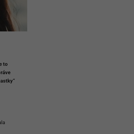
e to
práve
iastky“
ala