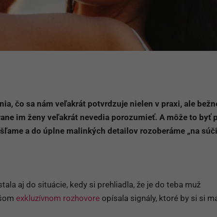
a, čo sa nám veľakrát potvrdzuje nielen v praxi, ale bežn
rane im ženy veľakrát nevedia porozumieť. A môže to byť 
ýšľame a do úplne malinkých detailov rozoberáme „na súč
la aj do situácie, kedy si prehliadla, že je do teba muž
našom
exkluzívnom rozhovore
opísala signály, ktoré by si si m