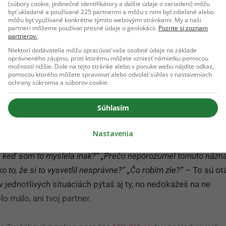
(súbory cookie, jedinečné identifikátory a ďalšie údaje o zariadení) môžu
byť ukladané a používané 225 partnermi a môžu s nimi byť zdieľané alebo
môžu byť využívané konkrétne týmito webovými stránkami. My a naši
partneri môžeme používať presné údaje o geolokácii.
Pozrite si zoznam
partnerov.
Niektorí dodávatelia môžu spracúvať vaše osobné údaje na základe
oprávneného záujmu, proti ktorému môžete vzniesť námietku pomocou
možností nižšie. Dole na tejto stránke alebo v ponuke webu nájdite odkaz,
pomocou ktorého môžete spravovať alebo odvolať súhlas v nastaveniach
ochrany súkromia a súborov cookie.
Súhlasím
ednoduchosť“ u mužov?
Nastavenia
, keď som to myslela inak?“
„Prečo neporozumel tomuto názn
to, že si to vysvetlil nesprávne?“ „Čo robím zle?“
– To sú ot
jednotlivých situáciách pýtaš aj ty, no nedokážeš na ne
o málo, ani tvoj partner.