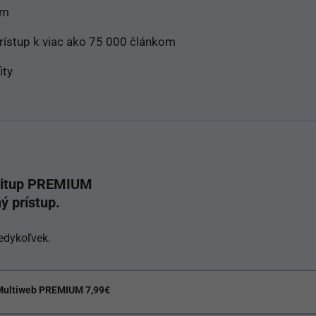
ám
stup k viac ako 75 000 článkom
ity
rtitup PREMIUM
ý prístup.
edykoľvek.
Multiweb PREMIUM 7,99€