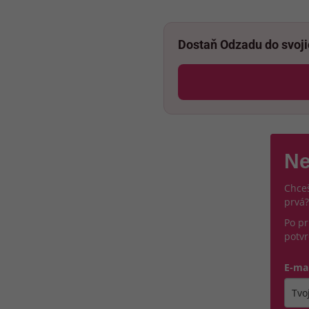
Dostaň Odzadu do svoj
Ne
Chceš
prvá?
Po pr
potvr
E-ma