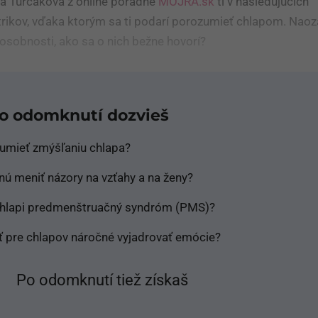
a Turčáková z online poradne
MOJRA.sk
ti v nasledujúcich
 trikov, vďaka ktorým sa ti podarí porozumieť chlapom. Naoz
osobnosti, ako sa o nich bežne hovorí?
po odomknutí dozvieš
umieť zmýšľaniu chlapa?
ú meniť názory na vzťahy a na ženy?
chlapi predmenštruačný syndróm (PMS)?
ť pre chlapov náročné vyjadrovať emócie?
Po odomknutí tiež získaš