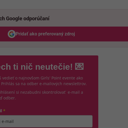
ich Google odporúčaní
Pridať ako preferovaný zdroj
Odzadu, odkaz sa otvorí v novom okne
ch ti nič neutečie! 💌
 vedieť o najnovšom Girls' Point evente ako
 Prihlás sa na odber e-mailových newslettrov.
ihlásení si nezabudni skontrolovať e-mail a
ď odber.
il
*