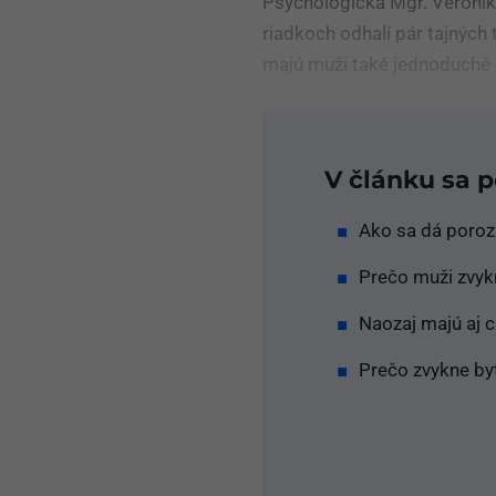
Psychologička Mgr. Veronik
riadkoch odhalí pár tajných
majú muži také jednoduché 
V článku sa 
Ako sa dá poroz
Prečo muži zvykn
Naozaj majú aj 
Prečo zvykne by