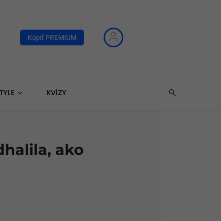
Kúpiť PREMIUM
TYLE
KVÍZY
halila, ako