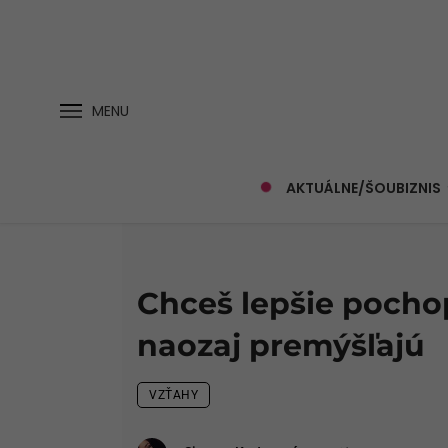
MENU
AKTUÁLNE/ŠOUBIZNIS
Chceš lepšie pocho
naozaj premýšľajú
VZŤAHY