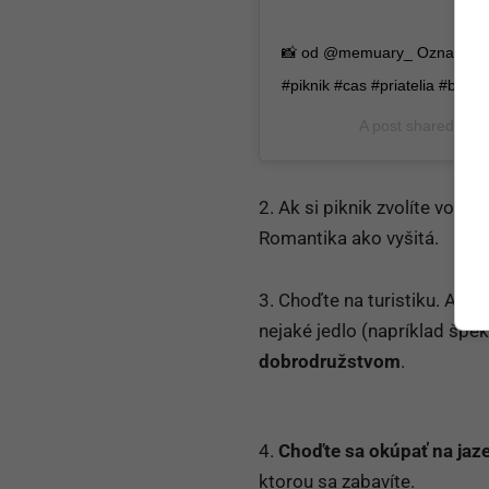
📸 od @memuary_ Označ osoby, 
#piknik #cas #priatelia #bff
A post shared by
O
2. Ak si piknik zvolíte vo v
Romantika ako vyšitá.
3. Choďte na turistiku. Ak má
nejaké jedlo (napríklad špe
dobrodružstvom
.
4.
Choďte sa okúpať na jaze
ktorou sa zabavíte.