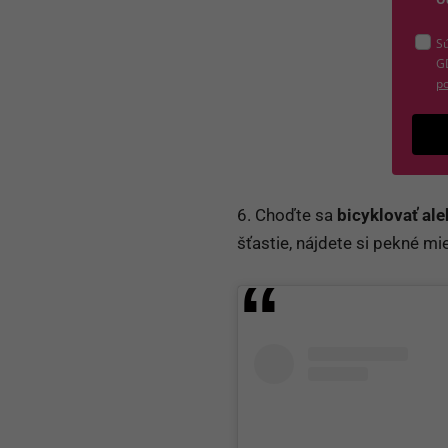
Sú
G
po
6. Choďte sa
bicyklovať ale
šťastie, nájdete si pekné m