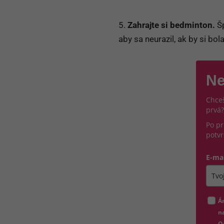
5.
Zahrajte si bedminton.
Šp
aby sa neurazil, ak by si bola
Ne
Chceš
prvá?
Po pr
potvr
E-ma
Zada
Á
na
O