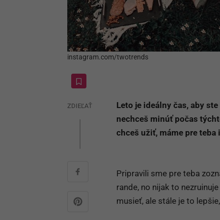
instagram.com/twotrends
Leto je ideálny čas, aby ste
ZDIEĽAŤ
nechceš minúť počas týchto
chceš užiť, máme pre teba i
Pripravili sme pre teba zoz
rande, no nijak to nezruinuj
musieť, ale stále je to lepši