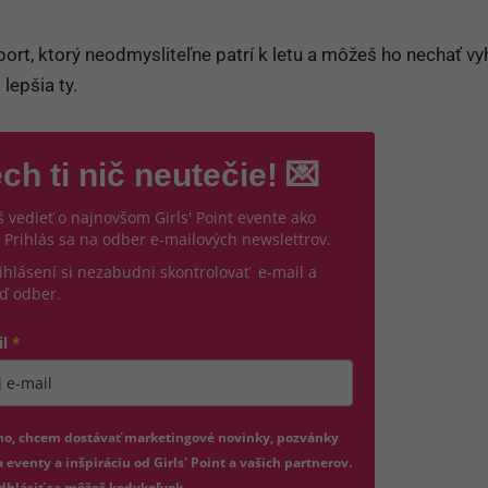
ort, ktorý neodmysliteľne patrí k letu a môžeš ho nechať vyh
 lepšia ty.
ch ti nič neutečie! 💌
 vedieť o najnovšom Girls' Point evente ako
 Prihlás sa na odber e-mailových newslettrov.
ihlásení si nezabudni skontrolovať e-mail a
ď odber.
il
*
jte platnú e-mailovú adresu
no, chcem dostávať marketingové novinky, pozvánky
 eventy a inšpiráciu od Girls' Point a vašich partnerov.
dhlásiť sa môžeš kedykoľvek.