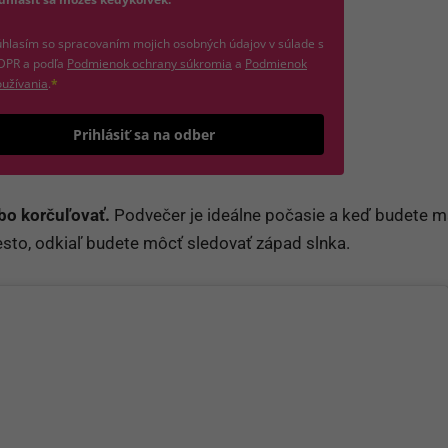
hlasím so spracovaním mojich osobných údajov v súlade s
(otvorí sa v novom okne)
DPR a podľa
Podmienok ochrany súkromia
a
Podmienok
(otvorí sa v novom okne)
užívania
.
*
Odošle formulár 
Prihlásiť sa na odber
bo korčuľovať.
Podvečer je ideálne počasie a keď budete m
iesto, odkiaľ budete môcť sledovať západ slnka.