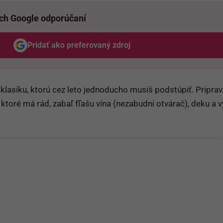
ich Google odporúčaní
Pridať ako preferovaný zdroj
Odzadu, odkaz sa otvorí v novom okne
o klasiku, ktorú cez leto jednoducho musíš podstúpiť. Priprav
ktoré má rád, zabaľ fľašu vína (nezabudni otvárač), deku a 