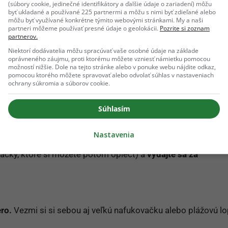
(súbory cookie, jedinečné identifikátory a ďalšie údaje o zariadení) môžu
byť ukladané a používané 225 partnermi a môžu s nimi byť zdieľané alebo
môžu byť využívané konkrétne týmito webovými stránkami. My a naši
s ktorými by ste si mali pripraviť pinik!😍 #odzadu #jedlo #fit
partneri môžeme používať presné údaje o geolokácii.
Pozrite si zoznam
partnerov.
Niektorí dodávatelia môžu spracúvať vaše osobné údaje na základe
oprávneného záujmu, proti ktorému môžete vzniesť námietku pomocou
DZADU SK
(@odzadu) on
Jul 12, 2020 at 12:32am PDT
možností nižšie. Dole na tejto stránke alebo v ponuke webu nájdite odkaz,
pomocou ktorého môžete spravovať alebo odvolať súhlas v nastaveniach
ochrany súkromia a súborov cookie.
ečerných hodinách, môžete to spojiť so
sledovaním hviezd
.
Súhlasím
Nastavenia
te radi túry, vyberte miesto, na ktorom ste ešte neboli, zaba
kačky, ktoré si môžete potom opiecť) a
vydajte sa za
ro.
Vezmi si si sebou aj veľkú nafukovačku alebo plážovú lo