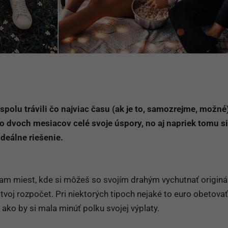
 spolu trávili čo najviac času (ak je to, samozrejme, možné
 dvoch mesiacov celé svoje úspory, no aj napriek tomu si
deálne riešenie.
nam miest, kde si môžeš so svojím drahým vychutnať originá
e tvoj rozpočet. Pri niektorých tipoch nejaké to euro obetova
e, ako by si mala minúť polku svojej výplaty.