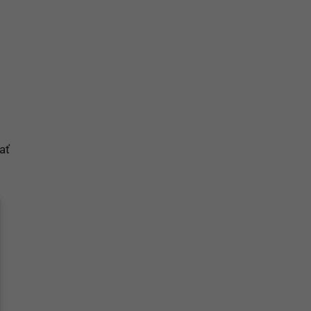
na prihlásenie sa na odber newslettera
ať