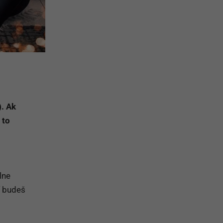
). Ak
 to
lne
ť budeš