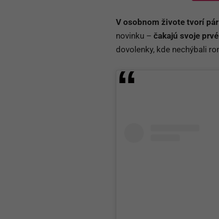
V osobnom živote tvorí pá
novinku –
čakajú svoje
prvé
dovolenky, kde nechýbali ro