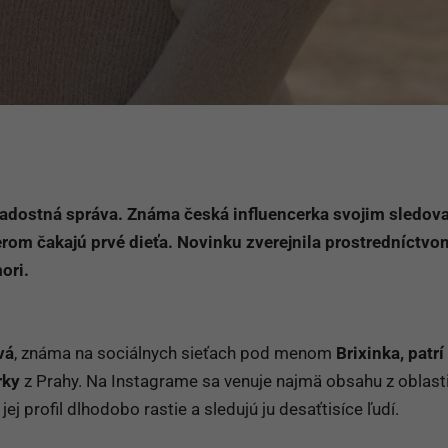
radostná správa. Známa česká influencerka svojim sledov
erom čakajú prvé dieťa. Novinku zverejnila prostredníctvo
ori.
vá
, známa na sociálnych sieťach pod menom
Brixinka, patr
rky
z Prahy. Na Instagrame sa venuje najmä obsahu z oblast
ej profil dlhodobo rastie a sledujú ju desaťtisíce ľudí.