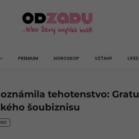
PREMIUM
HOROSKOP
VZŤAHY
LIFES
 oznámila tehotenstvo: Grat
ského šoubiznisu
NIS