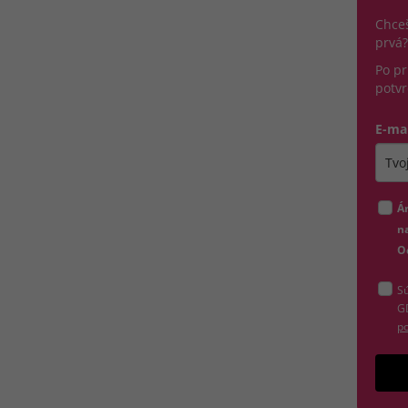
Chceš
prvá?
Po pr
potvr
E-ma
Zada
Á
na
O
Sú
G
po