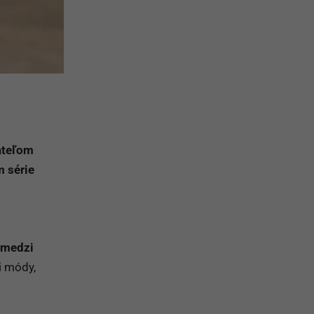
ateľom
m série
í medzi
i módy,