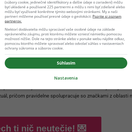
počet miest je limitovaný
.
(súbory cookie, jedinečné identifikátory a ďalšie údaje o zariadení) môžu
byť ukladané a používané 225 partnermi a môžu s nimi byť zdieľané alebo
V cene lístka máš:
môžu byť využívané konkrétne týmito webovými stránkami. My a naši
partneri môžeme používať presné údaje o geolokácii.
Pozrite si zoznam
🌼
kvetinový box
partnerov.
🥂
welcome drink
Niektorí dodávatelia môžu spracúvať vaše osobné údaje na základe
oprávneného záujmu, proti ktorému môžete vzniesť námietku pomocou
🍹
alko a nealko počas celého večera
možností nižšie. Dole na tejto stránke alebo v ponuke webu nájdite odkaz,
🥪
občerstvenie
pomocou ktorého môžete spravovať alebo odvolať súhlas v nastaveniach
ochrany súkromia a súborov cookie.
🎁
unikátny darček
Súhlasím
Nastavenia
vený na estetike, cestovaní a módnych outfitoch. V rámci č
o prostredia býva zaraďovaná medzi tvorcov s výrazným ci
zuál, pričom pravidelne spolupracuje so značkami z oblasti
ch ti nič neutečie! 💌