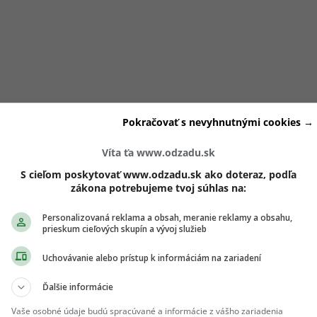
presadila v online priestore,
pracovala ako
letuška
a
Pokračovať s nevyhnutnými cookies →
 Sama v minulosti uviedla, že toto obdobie ju výrazne formov
stného štýlu aj pohľadu na život.
Víta ťa www.odzadu.sk
S cieľom poskytovať www.odzadu.sk ako doteraz, podľa
zákona potrebujeme tvoj súhlas na:
a postupne zdieľať viac zo svojho súkromia na Instagrame a
stal profesionálny lifestylový účet.
Personalizovaná reklama a obsah, meranie reklamy a obsahu,
prieskum cieľových skupín a vývoj služieb
Uchovávanie alebo prístup k informáciám na zariadení
kutoční jedinečný kvetinový Girls‘ Point: Flowers Era.
oj lístok si môžeš zakúpiť
TU
.
Ale pozor
Ďalšie informácie
Vaše osobné údaje budú spracúvané a informácie z vášho zariadenia