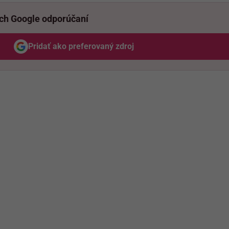
ich Google odporúčaní
Pridať ako preferovaný zdroj
Odzadu, odkaz sa otvorí v novom okne