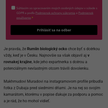
Súhlasím so spracovaním mojich osobných údajov v súlade s
(otvorí sa v novom okne)
GDPR a podľa
Podmienok ochrany súkromia
a
Podmienok
(otvorí sa v novom okne)
používania
.
*
Odošle
Prihlásiť sa na odber
Je pravda, že
Rumiin biologický ocko
chce byť s dcérkou
vždy, keď je v Česku. Najnovšie sa však objavil aj
v
rovnakej krajine
, kde jeho expartnerka s dcérou a
potenciálnym nevlastným otcom trávili dovolenku.
Makhmudovi Muradovi na instagramovom profile pribudla
fotka z Dubaja pred siedmimi dňami. Je na nej so svojím
kamarátom, ktorému v popise ďakuje za podporu a pomoc
a je rád, že ho mohol vidieť.