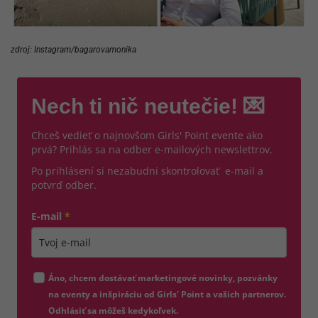
zdroj: Instagram/bagarovamonika
Nech ti nič neutečie! 💌
Chceš vedieť o najnovšom Girls' Point evente ako
prvá? Prihlás sa na odber e-mailových newslettrov.
Po prihlásení si nezabudni skontrolovať e-mail a
potvrď odber.
E-mail
*
Zadajte platnú e-mailovú adresu
Áno, chcem dostávať marketingové novinky, pozvánky
na eventy a inšpiráciu od Girls' Point a vašich partnerov.
Odhlásiť sa môžeš kedykoľvek.