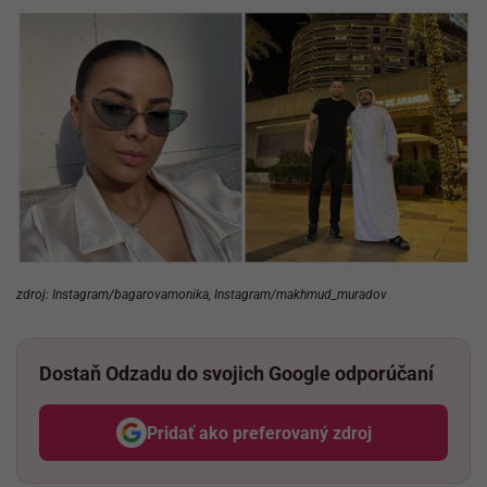
zdroj: Instagram/bagarovamonika, Instagram/makhmud_muradov
Dostaň Odzadu do svojich Google odporúčaní
Pridať ako preferovaný zdroj
Odzadu, odkaz sa otvorí v nov