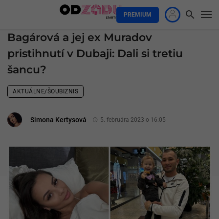
PREMIUM
Bagárová a jej ex Muradov
pristihnutí v Dubaji: Dali si tretiu
šancu?
AKTUÁLNE/ŠOUBIZNIS
Simona Kertysová
5. februára 2023 o 16:05