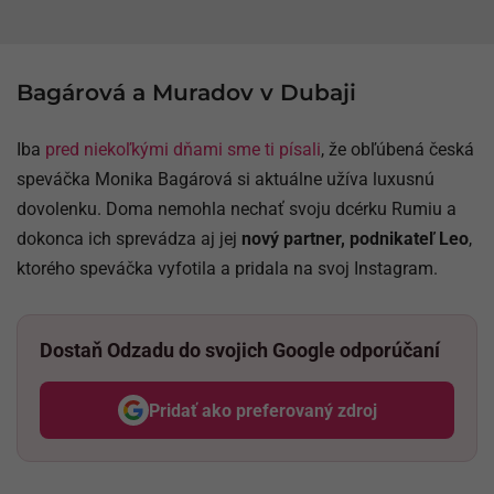
Bagárová a Muradov v Dubaji
Iba
pred niekoľkými dňami sme ti písali
, že obľúbená česká
speváčka Monika Bagárová si aktuálne užíva luxusnú
dovolenku. Doma nemohla nechať svoju dcérku Rumiu a
dokonca ich sprevádza aj jej
nový partner, podnikateľ Leo
,
ktorého speváčka vyfotila a pridala na svoj Instagram.
Dostaň Odzadu do svojich Google odporúčaní
Pridať ako preferovaný zdroj
Odzadu, odkaz sa otvorí v nov