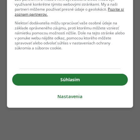
využívané konkrétne týmito webovými stránkami. My a naši
partneri môžeme používať presné údaje o geolokácii.
Pozrite si
zoznam partnerov.
Niektorí dodávatelia môžu spracúvať vaše osobné údaje na
základe oprávneného záujmu, proti ktorému môžete vzniesť
námietku pomocou možností nižšie. Dole na tejto stránke alebo
v ponuke webu nájdite odkaz, pomocou ktorého môžete
spravovať alebo odvolať súhlas v nastaveniach ochrany
súkromia a súborov cookie.
Súhlasím
Nastavenia