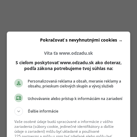
Pokračovať s nevyhnutnými cookies →
Víta ťa www.odzadu.sk
S cieľom poskytovať www.odzadu.sk ako doteraz,
podľa zákona potrebujeme tvoj súhlas na:
Personalizovaná reklama a obsah, meranie reklamy a
obsahu, prieskum cieľových skupín a vývoj služieb
Uchovávanie alebo prístup k informáciám na zariadení
Ďalšie informácie
Vaše osobné údaje budú spracúvané a informácie z vášho
zariadenia (súbory cookie, jedinečné identifikátory a ďalšie
údaje o zariadení) môžu byť ukladané a používané
225 partnermi a môžu s nimi byť zdieľané alebo môžu byť