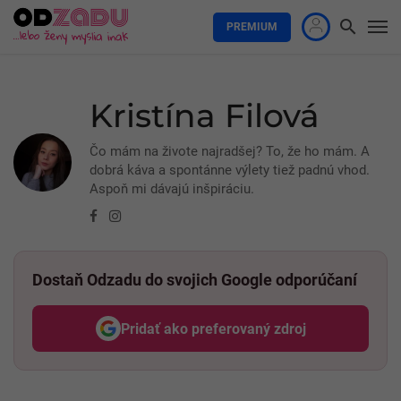
PREMIUM
Kristína Filová
Čo mám na živote najradšej? To, že ho mám. A
dobrá káva a spontánne výlety tiež padnú vhod.
Aspoň mi dávajú inšpiráciu.
Facebook
Instagram
Dostaň Odzadu do svojich Google odporúčaní
Pridať ako preferovaný zdroj
Odzadu, odkaz sa otvorí v nov