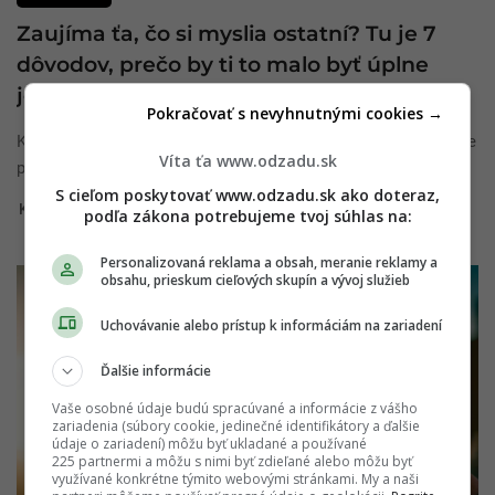
Zaujíma ťa, čo si myslia ostatní? Tu je 7
dôvodov, prečo by ti to malo byť úplne
jedno
Pokračovať s nevyhnutnými cookies →
Každý z nás má svoju životnú cestu, na ktorej prekonáva rôzne
Víta ťa www.odzadu.sk
prekážky. Stalo sa ti ...
S cieľom poskytovať www.odzadu.sk ako doteraz,
Kristína Filová
1. marca 2020
podľa zákona potrebujeme tvoj súhlas na:
Personalizovaná reklama a obsah, meranie reklamy a
obsahu, prieskum cieľových skupín a vývoj služieb
Uchovávanie alebo prístup k informáciám na zariadení
Ďalšie informácie
Vaše osobné údaje budú spracúvané a informácie z vášho
zariadenia (súbory cookie, jedinečné identifikátory a ďalšie
údaje o zariadení) môžu byť ukladané a používané
225 partnermi a môžu s nimi byť zdieľané alebo môžu byť
využívané konkrétne týmito webovými stránkami. My a naši