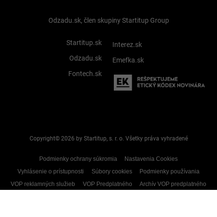
Odzadu.sk, člen skupiny Startitup Group
Startitup.sk
Interez.sk
Odzadu.sk
Emefka.sk
Fontech.sk
Copyright© 2026 by Startitup, s. r. o. Všetky práva vyhradené
Podmienky ochrany súkromia
Nastavenia Cookies
Vyhlásenie o prístupnosti
Súbory cookies
Podmienky používania
VOP reklamných služieb
VOP Predplatného
Archív VOP predplatného
Reklamačný formulár