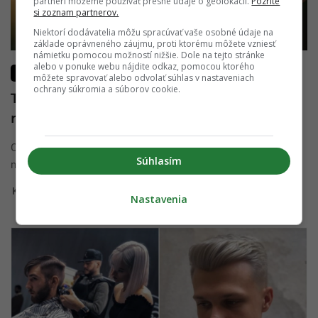
partneri môžeme používať presné údaje o geolokácii.
Pozrite
si zoznam partnerov.
Niektorí dodávatelia môžu spracúvať vaše osobné údaje na
základe oprávneného záujmu, proti ktorému môžete vzniesť
námietku pomocou možností nižšie. Dole na tejto stránke
alebo v ponuke webu nájdite odkaz, pomocou ktorého
VZŤAHY
môžete spravovať alebo odvolať súhlas v nastaveniach
ochrany súkromia a súborov cookie.
Týchto 10 vecí by si počas rozchodu
rozhodne nemala robiť
Chceš sa s ním rozísť ale nevieš ako? Zlá správa. Neexistuje
Súhlasím
na to presne určená ...
Kristína Filová
29. februára 2020
Nastavenia