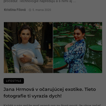
procedúr. Technológie napredujú a s nimi aj ...
Kristína Filová
5. marca 2020
LIFESTYLE
Jana Hrmová v očarujúcej exotike. Tieto
fotografie ti vyrazia dych!
Každá z nás môže mať aspoň raz za život pocit, že chce začať