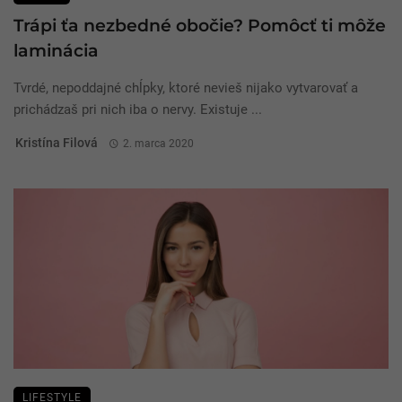
Trápi ťa nezbedné obočie? Pomôcť ti môže
laminácia
Tvrdé, nepoddajné chĺpky, ktoré nevieš nijako vytvarovať a
prichádzaš pri nich iba o nervy. Existuje ...
Kristína Filová
2. marca 2020
LIFESTYLE