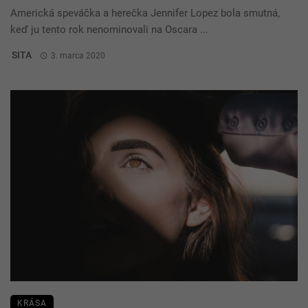
Americká speváčka a herečka Jennifer Lopez bola smutná,
keď ju tento rok nenominovali na Oscara ...
SITA
3. marca 2020
KRÁSA