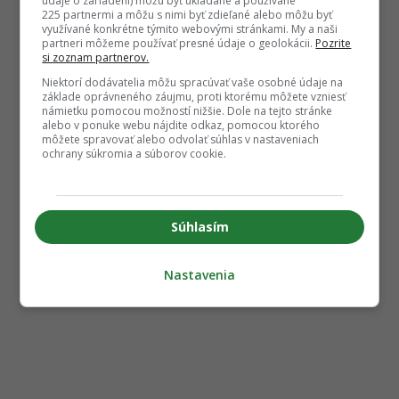
údaje o zariadení) môžu byť ukladané a používané
225 partnermi a môžu s nimi byť zdieľané alebo môžu byť
využívané konkrétne týmito webovými stránkami. My a naši
partneri môžeme používať presné údaje o geolokácii.
Pozrite
si zoznam partnerov.
Niektorí dodávatelia môžu spracúvať vaše osobné údaje na
základe oprávneného záujmu, proti ktorému môžete vzniesť
námietku pomocou možností nižšie. Dole na tejto stránke
alebo v ponuke webu nájdite odkaz, pomocou ktorého
môžete spravovať alebo odvolať súhlas v nastaveniach
ochrany súkromia a súborov cookie.
Súhlasím
Nastavenia