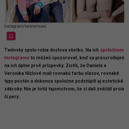
Instagram/twiinsmusic
Twiinsky spolu robia doslova všetko. Na ich
spoločnom
Instagrame
to môžeš spozorovať, keď sa prescrolluješ
na ich úplne prvé príspevky. Zistíš, že Daniela a
Veronika Nízlové mali rovnakú farbu vlasov, rovnaké
typy postáv a dokonca spoločne podstúpili aj estetické
zákroky. Nie je totiž tajomstvom, že si dali zväčšiť prsia
či pery.