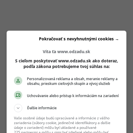
Pokračovať s nevyhnutnými cookies →
Víta ťa www.odzadu.sk
S cieľom poskytovať www.odzadu.sk ako doteraz,
podľa zákona potrebujeme tvoj súhlas na:
Personalizovaná reklama a obsah, meranie reklamy a
obsahu, prieskum cieľových skupín a vývoj služieb
Uchovávanie alebo prístup k informáciám na zariadení
Ďalšie informácie
Vaše osobné údaje budú spracúvané a informácie z vášho
zariadenia (súbory cookie, jedinečné identifikátory a ďalšie
údaje o zariadení) môžu byť ukladané a používané
225 partnermi a môžu s nimi byť zdieľané alebo môžu byť