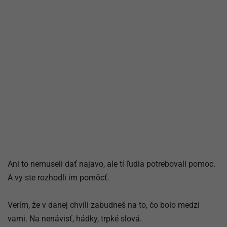
Ani to nemuseli dať najavo, ale tí ľudia potrebovali pomoc.
A vy ste rozhodli im pomôcť.
Verím, že v danej chvíli zabudneš na to, čo bolo medzi
vami. Na nenávisť, hádky, trpké slová.