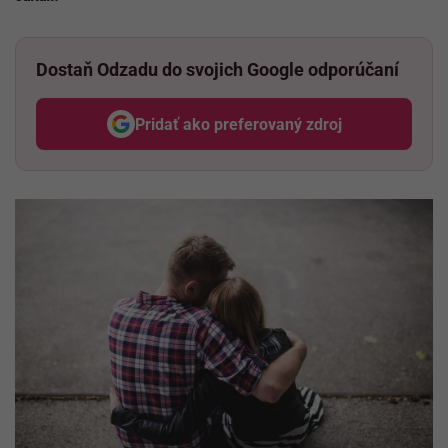
Dostaň Odzadu do svojich Google odporúčaní
Pridať ako preferovaný zdroj
Odzadu, odkaz sa otvorí v nov