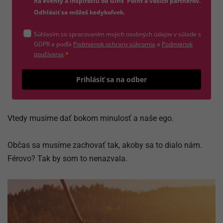
na eventy a inšpiráciu od Girls' Point a vašich partnerov.
Odhlásiť sa môžeš kedykoľvek.
Súhlasím so spracovaním mojich osobných údajov v súlade s
(otvorí sa v novom okne)
GDPR a podľa
Podmienok ochrany súkromia
a
Podmienok
(otvorí sa v novom okne)
používania
.
*
Odošle
Prihlásiť sa na odber
Vtedy musíme dať bokom minulosť a naše ego.
Občas sa musíme zachovať tak, akoby sa to dialo nám.
Férovo? Tak by som to nenazvala.