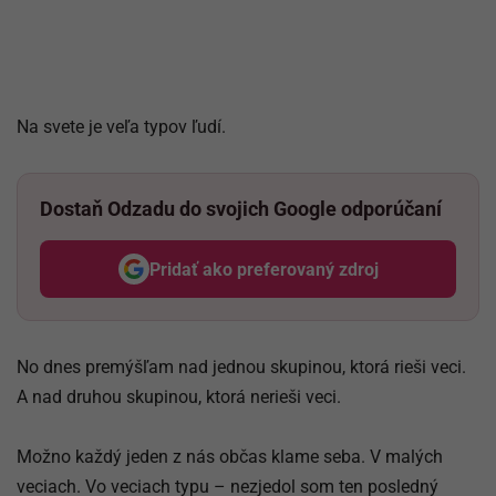
Na svete je veľa typov ľudí.
Dostaň Odzadu do svojich Google odporúčaní
Pridať ako preferovaný zdroj
Odzadu, odkaz sa otvorí v nov
No dnes premýšľam nad jednou skupinou, ktorá rieši veci.
A nad druhou skupinou, ktorá nerieši veci.
Možno každý jeden z nás občas klame seba. V malých
veciach. Vo veciach typu – nezjedol som ten posledný