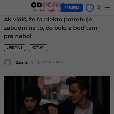
PREMIUM
Ak vidíš, že ťa niekto potrebuje,
zabudni na to, čo bolo a buď tam
pre neho!
LIFESTYLE
VZŤAHY
Zuzana
2. júna 2017 o 14:57