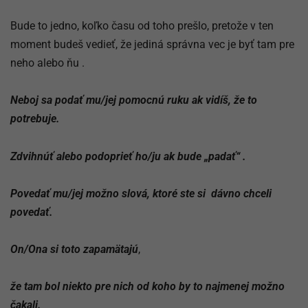
Bude to jedno, koľko času od toho prešlo, pretože v ten
moment budeš vedieť, že jediná správna vec je byť tam pre
neho alebo ňu .
Neboj sa podať mu/jej pomocnú ruku ak vidíš, že to
potrebuje.
Zdvihnúť alebo podoprieť ho/ju ak bude „padať“ .
Povedať mu/jej možno slová, ktoré ste si dávno chceli
povedať.
On/Ona si toto zapamätajú
,
že tam bol niekto pre nich od koho by to najmenej možno
čakali.