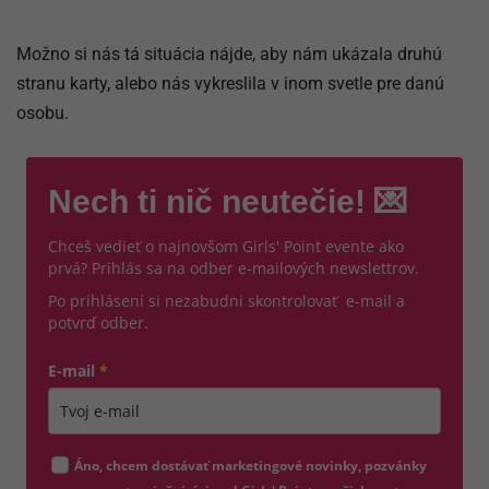
Možno si nás tá situácia nájde, aby nám ukázala druhú
stranu karty, alebo nás vykreslila v inom svetle pre danú
osobu.
Nech ti nič neutečie! 💌
Chceš vedieť o najnovšom Girls' Point evente ako
prvá? Prihlás sa na odber e-mailových newslettrov.
Po prihlásení si nezabudni skontrolovať e-mail a
potvrď odber.
E-mail
*
Zadajte platnú e-mailovú adresu
Áno, chcem dostávať marketingové novinky, pozvánky