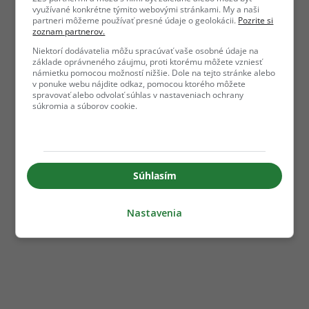
využívané konkrétne týmito webovými stránkami. My a naši
partneri môžeme používať presné údaje o geolokácii.
Pozrite si
zoznam partnerov.
Niektorí dodávatelia môžu spracúvať vaše osobné údaje na
základe oprávneného záujmu, proti ktorému môžete vzniesť
námietku pomocou možností nižšie. Dole na tejto stránke alebo
v ponuke webu nájdite odkaz, pomocou ktorého môžete
spravovať alebo odvolať súhlas v nastaveniach ochrany
súkromia a súborov cookie.
Súhlasím
Nastavenia