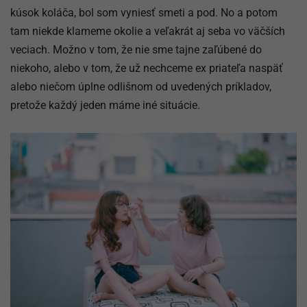
kúsok koláča, bol som vyniesť smeti a pod. No a potom
tam niekde klameme okolie a veľakrát aj seba vo väčších
veciach. Možno v tom, že nie sme tajne zaľúbené do
niekoho, alebo v tom, že už nechceme ex priateľa naspäť
alebo niečom úplne odlišnom od uvedených príkladov,
pretože každý jeden máme iné situácie.