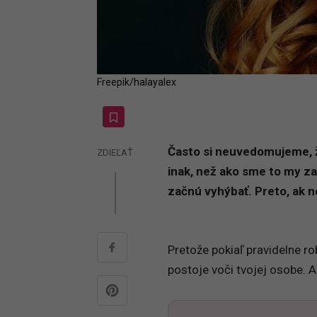
Freepik/halayalex
Často si neuvedomujeme, ž
ZDIEĽAŤ
inak, než ako sme to my za
začnú vyhýbať. Preto, ak n
Pretože pokiaľ pravidelne ro
postoje voči tvojej osobe. A