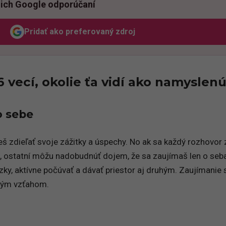
ich Google odporúčaní
Pridať ako preferovaný zdroj
Odzadu, odkaz sa otvorí v novom okne
6 vecí, okolie ťa vidí ako namyslen
o sebe
eš zdieľať svoje zážitky a úspechy. No ak sa každý rozhovor
, ostatní môžu nadobudnúť dojem, že sa zaujímaš len o seb
zky, aktívne počúvať a dávať priestor aj druhým. Zaujímanie 
ným vzťahom.