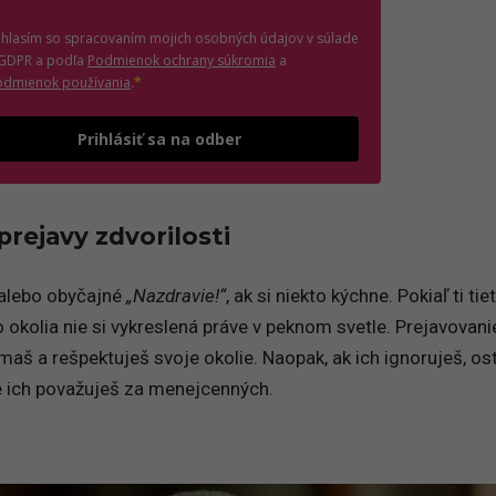
úhlasím so spracovaním mojich osobných údajov v súlade
(otvorí sa v novom okne)
 GDPR a podľa
Podmienok ochrany súkromia
a
(otvorí sa v novom okne)
odmienok používania
.
*
Odošle formulár 
Prihlásiť sa na odber
rejavy zdvorilosti
 alebo obyčajné
„Nazdravie!“
, ak si niekto kýchne. Pokiaľ ti tie
ho okolia nie si vykreslená práve v peknom svetle. Prejavovani
ímaš a rešpektuješ svoje okolie. Naopak, ak ich ignoruješ, os
 ich považuješ za menejcenných.