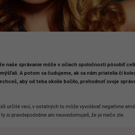
e naše správanie môže v očiach spoločnosti pôsobiť ce
mýšľali. A potom sa čudujeme, ak sa nám priatelia či kole
echceš, aby od teba okolie bočilo, prehodnoť svoje správ
bíš určité veci, v ostatných to môže vyvolávať negatívne emó
 ty si pravdepodobne ani neuvedomuješ, že je niečo zle.