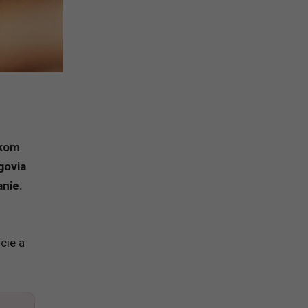
lkom
govia
anie.
cie a