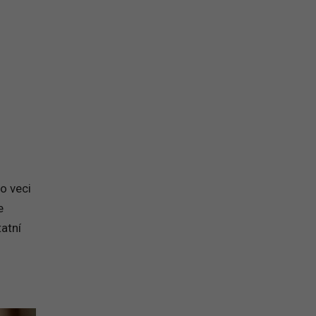
na prihlásenie sa na odber newslettera
to veci
e
tatní