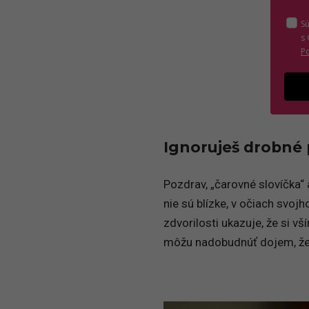
S
s
P
Ignoruješ drobné p
Pozdrav, „čarovné slovíčka“
nie sú blízke, v očiach svoj
zdvorilosti ukazuje, že si vš
môžu nadobudnúť dojem, že