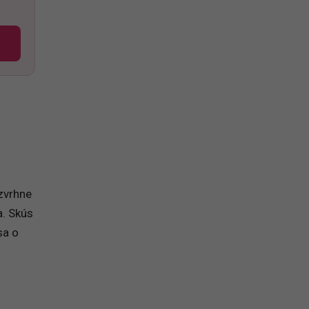
ú
 zvrhne
a. Skús
sa o