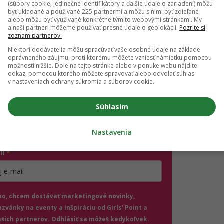
(súbory cookie, jedinečné identifikátory a ďalšie údaje o zariadení) môžu
ajdôležitejších spôsobov, ako komunikujeme záujem a rešpek
byť ukladané a používané 225 partnermi a môžu s nimi byť zdieľané
tiť, že ich ignoruješ alebo sa nad nich povyšuješ. Niekedy sta
alebo môžu byť využívané konkrétne týmito webovými stránkami. My
a naši partneri môžeme používať presné údaje o geolokácii.
Pozrite si
aktu, aby si ukázala, že naozaj počúvaš a si prítomná v roz
zoznam partnerov.
Niektorí dodávatelia môžu spracúvať vaše osobné údaje na základe
oprávneného záujmu, proti ktorému môžete vzniesť námietku pomocou
možností nižšie. Dole na tejto stránke alebo v ponuke webu nájdite
ch ti nič neutečie! 💌
odkaz, pomocou ktorého môžete spravovať alebo odvolať súhlas
v nastaveniach ochrany súkromia a súborov cookie.
 vedieť o najnovšom Girls' Point evente ako prvá?
ás sa na odber e-mailových newslettrov.
Súhlasím
ihlásení si nezabudni skontrolovať e-mail a potvrď
.
Nastavenia
il
*
jte platnú e-mailovú adresu
no, chcem dostávať marketingové novinky,
ozvánky na eventy a inšpiráciu od Girls' Point a
ašich partnerov. Odhlásiť sa môžeš kedykoľvek.