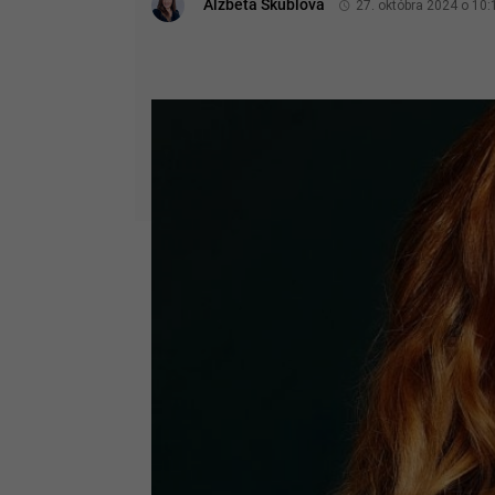
Alžbeta Škublová
27. októbra 2024 o 10: