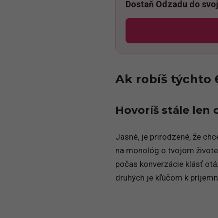
Dostaň Odzadu do svoj
Ak robíš týchto 
Hovoríš stále len 
Jasné, je prirodzené, že chc
na monológ o tvojom živote
počas konverzácie klásť otá
druhých je kľúčom k príjem