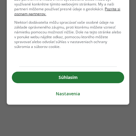
využívané konkrétne týmito webovými stránkami. My a naši
partneri môžeme používať presné údaje o geolokácii.
Pozrite si
zoznam partnerov.
Niektorí dodávatelia môžu spracúvať vaše osobné údaje na
základe oprávneného záujmu, proti ktorému môžete vzniesť
námietku pomocou možností nižšie. Dole na tejto stránke alebo
v ponuke webu nájdite odkaz, pomocou ktorého môžete
spravovať alebo odvolať súhlas v nastaveniach ochrany
súkromia a súborov cookie.
Súhlasím
Nastavenia