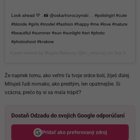
Look ahead 💛 . 📸 @oskarhoroczynski . . #polishgirl #cute
#blonde #girls #model #fashion #happy #me #love #nature
#beautiful #summer #sun #sunlight #art #photo
#photoshoot #krakow
A post shared by
Magda Rakoczy
(@m_rakoczy) on
Sep 9, 2019 at 11:23am PDT
Že napriek tomu, ako veľmi ťa tvoje srdce bolí, žiješ ďalej.
Miluješ ľudí rovnako, ako predtým, len opatrnejšie. Si
vzácna, prečo by si sa mala trápiť?
Dostaň Odzadu do svojich Google odporúčaní
Pridať ako preferovaný zdroj
Odzadu, odkaz sa otvorí v nov