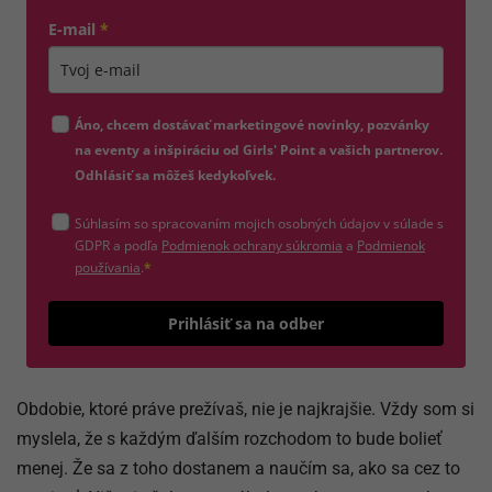
E-mail
*
Zadajte platnú e-mailovú adresu
Áno, chcem dostávať marketingové novinky, pozvánky
na eventy a inšpiráciu od Girls' Point a vašich partnerov.
Odhlásiť sa môžeš kedykoľvek.
Súhlasím so spracovaním mojich osobných údajov v súlade s
(otvorí sa v novom okne)
GDPR a podľa
Podmienok ochrany súkromia
a
Podmienok
(otvorí sa v novom okne)
používania
.
*
Odošle
Prihlásiť sa na odber
Obdobie, ktoré práve prežívaš, nie je najkrajšie. Vždy som si
myslela, že s každým ďalším rozchodom to bude bolieť
menej. Že sa z toho dostanem a naučím sa, ako sa cez to