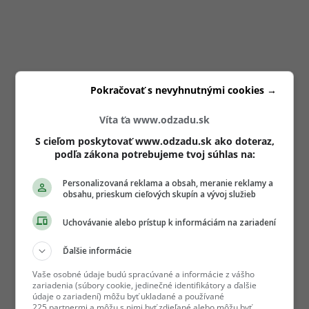
Pokračovať s nevyhnutnými cookies →
Víta ťa www.odzadu.sk
S cieľom poskytovať www.odzadu.sk ako doteraz,
podľa zákona potrebujeme tvoj súhlas na:
Personalizovaná reklama a obsah, meranie reklamy a
obsahu, prieskum cieľových skupín a vývoj služieb
Uchovávanie alebo prístup k informáciám na zariadení
Ďalšie informácie
Vaše osobné údaje budú spracúvané a informácie z vášho
zariadenia (súbory cookie, jedinečné identifikátory a ďalšie
údaje o zariadení) môžu byť ukladané a používané
225 partnermi a môžu s nimi byť zdieľané alebo môžu byť