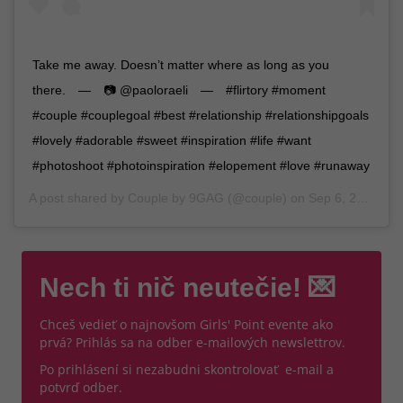
Take me away. Doesn’t matter where as long as you
there.⠀ —⠀ 📷 @paoloraeli⠀ —⠀ #flirtory #moment
#couple #couplegoal #best #relationship #relationshipgoals
#lovely #adorable #sweet #inspiration #life #want
#photoshoot #photoinspiration #elopement #love #runaway
A post shared by
Couple by 9GAG
(@couple) on
Sep 6, 2019 at 5:30am PDT
Nech ti nič neutečie! 💌
Chceš vedieť o najnovšom Girls' Point evente ako
prvá? Prihlás sa na odber e-mailových newslettrov.
Po prihlásení si nezabudni skontrolovať e-mail a
potvrď odber.