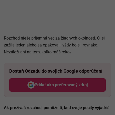
Rozchod nie je príjemná vec za žiadnych okolností. Či si
zažila jeden alebo sa opakovali, vždy boleli rovnako.
Nezáleží ani na tom, koľko máš rokov.
Dostaň Odzadu do svojich Google odporúčaní
Pridať ako preferovaný zdroj
Odzadu, odkaz sa otvorí v nov
Ak prežívaš rozchod, pomôže ti, keď svoje pocity vyjadríš.