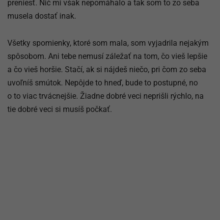
preniesť. Nič mi však nepomáhalo a tak som to zo seba
musela dostať inak.
Všetky spomienky, ktoré som mala, som vyjadrila nejakým
spôsobom. Ani tebe nemusí záležať na tom, čo vieš lepšie
a čo vieš horšie. Stačí, ak si nájdeš niečo, pri čom zo seba
uvoľníš smútok. Nepôjde to hneď, bude to postupné, no
o to viac trvácnejšie. Žiadne dobré veci neprišli rýchlo, na
tie dobré veci si musíš počkať.