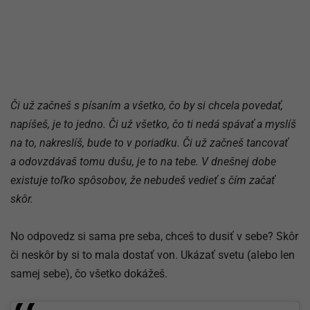
Či už začneš s písaním a všetko, čo by si chcela povedať,
napíšeš, je to jedno. Či už všetko, čo ti nedá spávať a myslíš
na to, nakreslíš, bude to v poriadku. Či už začneš tancovať
a odovzdávaš tomu dušu, je to na tebe. V dnešnej dobe
existuje toľko spôsobov, že nebudeš vedieť s čím začať
skôr.
No odpovedz si sama pre seba, chceš to dusiť v sebe? Skôr
či neskôr by si to mala dostať von. Ukázať svetu (alebo len
samej sebe), čo všetko dokážeš.