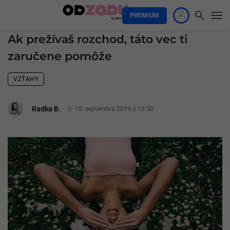
PREMIUM
Ak prežívaš rozchod, táto vec ti
zaručene pomôže
VZŤAHY
Radka B.
10. septembra 2019 o 13:30