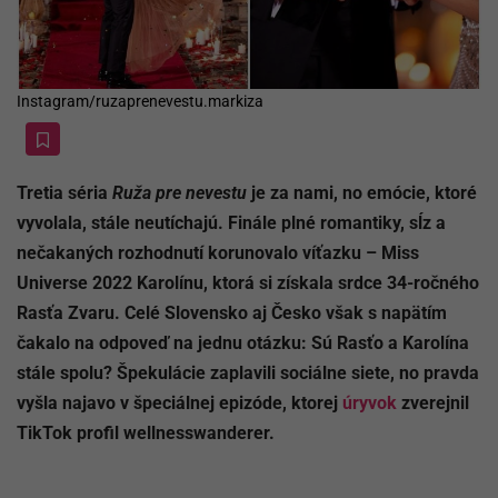
Instagram/ruzaprenevestu.markiza
Tretia séria
Ruža pre nevestu
je za nami, no emócie, ktoré
vyvolala, stále neutíchajú. Finále plné romantiky, sĺz a
nečakaných rozhodnutí korunovalo víťazku – Miss
Universe 2022 Karolínu, ktorá si získala srdce 34-ročného
Rasťa Zvaru. Celé Slovensko aj Česko však s napätím
čakalo na odpoveď na jednu otázku: Sú Rasťo a Karolína
stále spolu? Špekulácie zaplavili sociálne siete, no pravda
vyšla najavo v špeciálnej epizóde, ktorej
úryvok
zverejnil
TikTok profil wellnesswanderer.