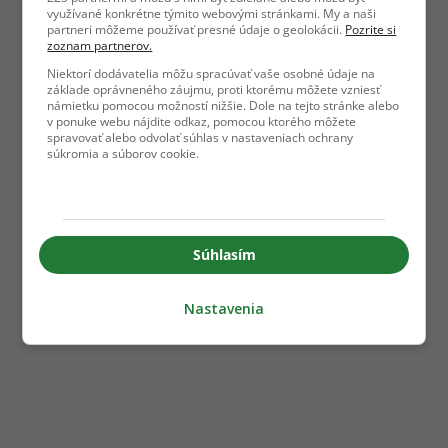
využívané konkrétne týmito webovými stránkami. My a naši
partneri môžeme používať presné údaje o geolokácii.
Pozrite si
zoznam partnerov.
Niektorí dodávatelia môžu spracúvať vaše osobné údaje na
základe oprávneného záujmu, proti ktorému môžete vzniesť
námietku pomocou možností nižšie. Dole na tejto stránke alebo
v ponuke webu nájdite odkaz, pomocou ktorého môžete
spravovať alebo odvolať súhlas v nastaveniach ochrany
súkromia a súborov cookie.
Súhlasím
Nastavenia