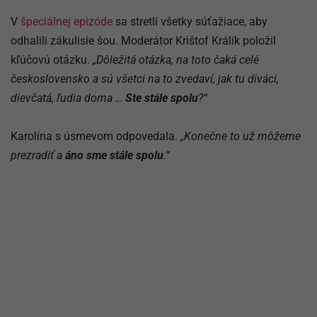
V
špeciálnej epizóde
sa stretli všetky súťažiace, aby
odhalili zákulisie šou. Moderátor Krištof Králik položil
kľúčovú otázku.
„Dôležitá otázka, na toto čaká celé
československo a sú všetci na to zvedaví, jak tu diváci,
dievčatá, ľudia doma …
Ste stále spolu
?“
Karolína s úsmevom odpovedala.
„Konečne to už môžeme
prezradiť a
áno sme stále spolu
.“