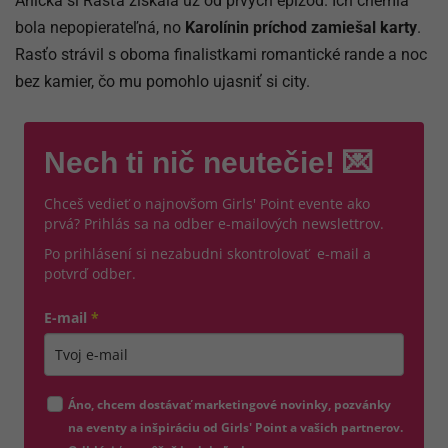
Anička si Rasťa získala už od prvých epizód. Ich chémia
bola nepopierateľná, no
Karolínin príchod zamiešal karty
.
Rasťo strávil s oboma finalistkami romantické rande a noc
bez kamier, čo mu pomohlo ujasniť si city.
Nech ti nič neutečie! 💌
Chceš vedieť o najnovšom Girls' Point evente ako
prvá? Prihlás sa na odber e-mailových newslettrov.
Po prihlásení si nezabudni skontrolovať e-mail a
potvrď odber.
E-mail
*
Zadajte platnú e-mailovú adresu
Áno, chcem dostávať marketingové novinky, pozvánky
na eventy a inšpiráciu od Girls' Point a vašich partnerov.