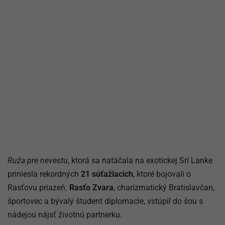
Ruža pre nevestu
, ktorá sa natáčala na exotickej Srí Lanke
priniesla rekordných
21 súťažiacich
, ktoré bojovali o
Rasťovu priazeň.
Rasťo Zvara
, charizmatický Bratislavčan,
športovec a bývalý študent diplomacie, vstúpil do šou s
nádejou nájsť životnú partnerku.