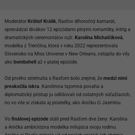
Moderátor
Krištof Králik
, Rasťov dlhoročný kamarát,
sprevádzal divákov 12 epizódami plnými romantiky, intríg a
dramatických ceremoniálov ruží.
Karolína Michalčíková
,
modelka z Trenčína, ktorá v roku 2022 reprezentovala
Slovensko na Miss Universe v New Orleans, vstúpila do vily
ako
bombshell
až v piatej epizóde.
Od prvého stretnutia s Rasťom bolo zrejmé, že
medzi nimi
preskočila iskra
. Karolínina tajomná povaha a
diplomatický prístup ju odlišovali od ostatných súťažiacich,
no vo vile si získala aj priateľky, ako Aničku či Jasmínu.
Vo
finálovej epizóde
stáli pred Rasťom dve ženy: Karolína
a Anička ambiciózna modelka milujúca svoju rodinu.