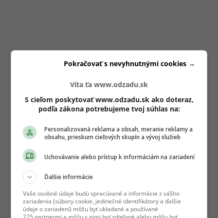
Pokračovať s nevyhnutnými cookies →
Víta ťa www.odzadu.sk
S cieľom poskytovať www.odzadu.sk ako doteraz,
podľa zákona potrebujeme tvoj súhlas na:
Personalizovaná reklama a obsah, meranie reklamy a
obsahu, prieskum cieľových skupín a vývoj služieb
Uchovávanie alebo prístup k informáciám na zariadení
Ďalšie informácie
Vaše osobné údaje budú spracúvané a informácie z vášho
zariadenia (súbory cookie, jedinečné identifikátory a ďalšie
údaje o zariadení) môžu byť ukladané a používané
225 partnermi a môžu s nimi byť zdieľané alebo môžu byť