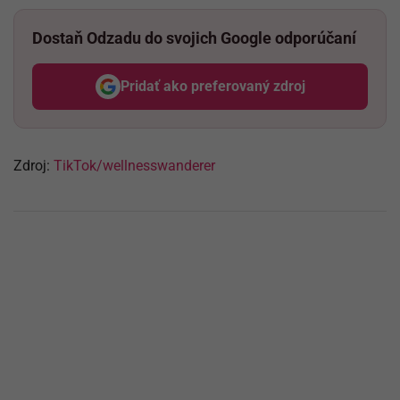
Dostaň Odzadu do svojich Google odporúčaní
Pridať ako preferovaný zdroj
Odzadu, odkaz sa otvorí v nov
Zdroj:
TikTok/wellnesswanderer