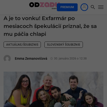
PREMIUM
A je to vonku! Exfarmár po
mesiacoch špekulácií priznal, že sa
mu páčia chlapi
AKTUÁLNE/ŠOUBIZNIS
SLOVENSKÝ ŠOUBIZNIS
Emma Zemanovičová
30. januára 2026 o 12:38