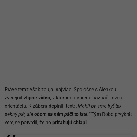
Práve teraz však zaujal najviac. Spoločne s Alenkou
zverejnil
vtipné video
, v ktorom otvorene naznačil svoju
orientáciu. K záberu doplnili text:
„Mohli by sme byť tak
pekný pár, ale
obom sa nám páči to isté
.“
Tým Robo prvýkrát
verejne potvrdil, že ho
priťahujú chlapi
.