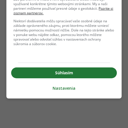
využívané konkrétne týmito webovými stránkami. My a naši
partneri môžeme používať presné údaje o geolokácii.
Pozrite si
zoznam partnerov.
Niektorí dodávatelia môžu spracúvať vaše osobné údaje na
základe oprávneného záujmu, proti ktorému môžete vzniesť
námietku pomocou možností nižšie. Dole na tejto stránke alebo
v ponuke webu nájdite odkaz, pomocou ktorého môžete
spravovať alebo odvolať súhlas v nastaveniach ochrany
súkromia a súborov cookie.
Súhlasím
Nastavenia