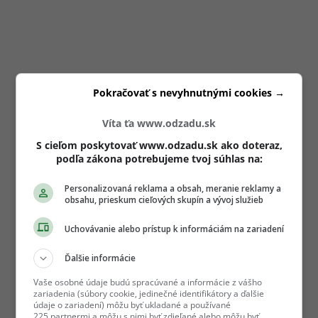
Pokračovať s nevyhnutnými cookies →
Víta ťa www.odzadu.sk
S cieľom poskytovať www.odzadu.sk ako doteraz,
podľa zákona potrebujeme tvoj súhlas na:
Personalizovaná reklama a obsah, meranie reklamy a
obsahu, prieskum cieľových skupín a vývoj služieb
Uchovávanie alebo prístup k informáciám na zariadení
Ďalšie informácie
Vaše osobné údaje budú spracúvané a informácie z vášho
zariadenia (súbory cookie, jedinečné identifikátory a ďalšie
údaje o zariadení) môžu byť ukladané a používané
225 partnermi a môžu s nimi byť zdieľané alebo môžu byť