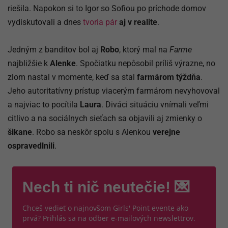
riešila. Napokon si to Igor so Sofiou po príchode domov
vydiskutovali a dnes
tvoria pár
aj v realite
.
Jedným z banditov bol aj
Robo
, ktorý mal na
Farme
najbližšie k
Alenke
. Spočiatku nepôsobil príliš výrazne, no
zlom nastal v momente, keď sa stal
farmárom týždňa
.
Jeho autoritatívny prístup viacerým farmárom nevyhovoval
a najviac to pocítila
Laura
. Diváci situáciu vnímali veľmi
citlivo a na sociálnych sieťach sa objavili aj zmienky o
šikane
. Robo sa neskôr spolu s Alenkou
verejne
ospravedlnili
.
Nech ti nič neutečie! 💌
Chceš vedieť o najnovšom Girls' Point evente ako
prvá? Prihlás sa na odber e-mailových newslettrov.