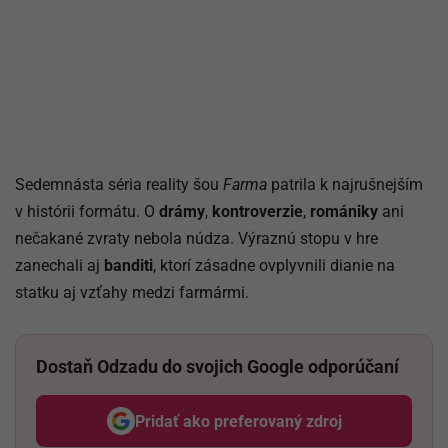
Sedemnásta séria reality šou
Farma
patrila k najrušnejším
v histórii formátu. O
drámy
,
kontroverzie
,
romániky
ani
nečakané zvraty nebola núdza. Výraznú stopu v hre
zanechali aj
banditi
, ktorí zásadne ovplyvnili dianie na
statku aj vzťahy medzi farmármi.
Dostaň Odzadu do svojich Google odporúčaní
Pridať ako preferovaný zdroj
Odzadu, odkaz sa otvorí v nov