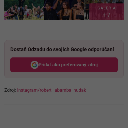
GALÉRIA
+ 7
Dostaň Odzadu do svojich Google odporúčaní
Pridať ako preferovaný zdroj
Odzadu, odkaz sa otvorí v nov
Zdroj:
Instagram/
robert_labamba_hudak