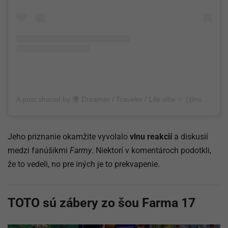
A post shared by 🌍 Dreamer / Traveler / Life vibe ✨ (@robert_labamba_hudak)
Jeho priznanie okamžite vyvolalo
vlnu reakcií
a diskusií
medzi fanúšikmi
Farmy
. Niektorí v komentároch podotkli,
že to vedeli, no pre iných je to prekvapenie.
TOTO sú zábery zo šou Farma 17