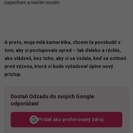
úspechom a niečím novým.
A preto, moja milá kamarátka, chcem ťa povzbudiť v
tom, aby si postupovala vpred – tak ďaleko a rýchlo,
ako vládzeš, bez toho, aby si sa vzdala, keď sa ocitneš
pred výzvou, ktorá si bude vyžadovať úplne nový
prístup.
Dostaň Odzadu do svojich Google
odporúčaní
Pridať ako preferovaný zdroj
Odzadu, odkaz sa otvorí v n