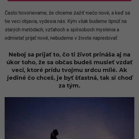
Často hovorievame, že chceme zažiť niečo nové, a keď sa
tie veci objavia, vydesia nás. Kým však budeme lipnúť na
starých metódach, vzťahoch a spôsoboch myslenia a
odmietať prijať nové, nebudeme v živote napredovať.
Neboj sa prijať to, čo ti život prináša aj na
úkor toho, že sa občas budeš musieť vzdať
vecí, ktoré prídu tvojmu srdcu milé. Ak
jediné čo chceš, je byť šťastná, tak si choď
za tým.