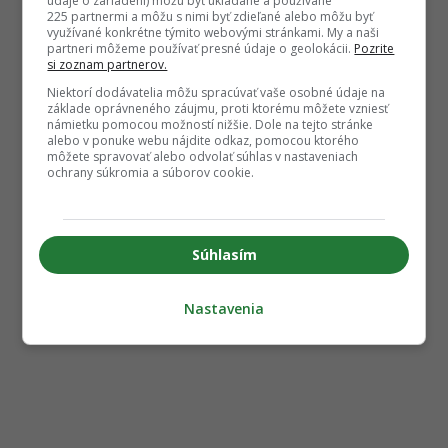
údaje o zariadení) môžu byť ukladané a používané
225 partnermi a môžu s nimi byť zdieľané alebo môžu byť
využívané konkrétne týmito webovými stránkami. My a naši
partneri môžeme používať presné údaje o geolokácii.
Pozrite
si zoznam partnerov.
Niektorí dodávatelia môžu spracúvať vaše osobné údaje na
základe oprávneného záujmu, proti ktorému môžete vzniesť
námietku pomocou možností nižšie. Dole na tejto stránke
alebo v ponuke webu nájdite odkaz, pomocou ktorého
môžete spravovať alebo odvolať súhlas v nastaveniach
ochrany súkromia a súborov cookie.
Súhlasím
Nastavenia