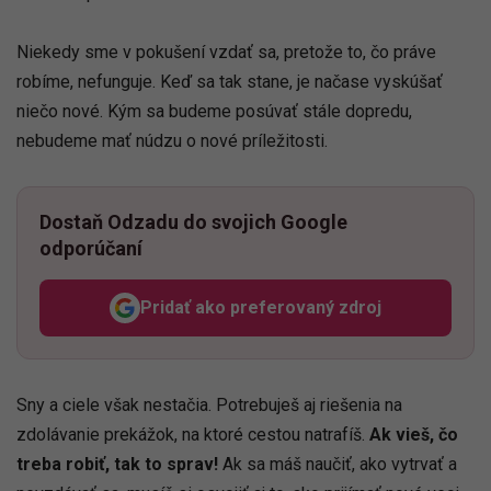
Niekedy sme v pokušení vzdať sa, pretože to, čo práve
robíme, nefunguje. Keď sa tak stane, je načase vyskúšať
niečo nové. Kým sa budeme posúvať stále dopredu,
nebudeme mať núdzu o nové príležitosti.
Dostaň Odzadu do svojich Google
odporúčaní
Pridať ako preferovaný zdroj
Odzadu, odkaz sa otvorí v n
Sny a ciele však nestačia. Potrebuješ aj riešenia na
zdolávanie prekážok, na ktoré cestou natrafíš.
Ak vieš, čo
treba robiť, tak to sprav!
Ak sa máš naučiť, ako vytrvať a