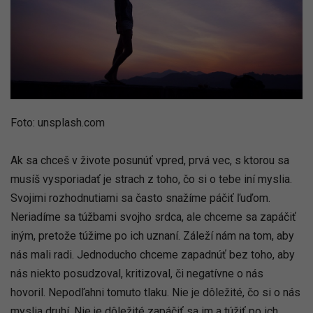
Foto: unsplash.com
Ak sa chceš v živote posunúť vpred, prvá vec, s ktorou sa
musíš vysporiadať je strach z toho, čo si o tebe iní myslia.
Svojimi rozhodnutiami sa často snažíme páčiť ľuďom.
Neriadíme sa túžbami svojho srdca, ale chceme sa zapáčiť
iným, pretože túžime po ich uznaní. Záleží nám na tom, aby
nás mali radi. Jednoducho chceme zapadnúť bez toho, aby
nás niekto posudzoval, kritizoval, či negatívne o nás
hovoril. Nepodľahni tomuto tlaku. Nie je dôležité, čo si o nás
myslia druhí. Nie je dôležité zapáčiť sa im a túžiť po ich