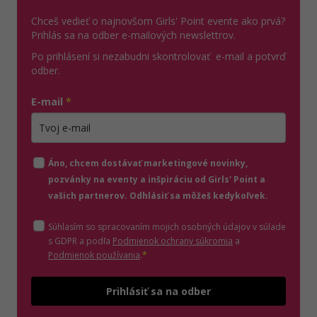
Chceš vedieť o najnovšom Girls' Point evente ako prvá?
Prihlás sa na odber e-mailových newslettrov.
Po prihlásení si nezabudni skontrolovať e-mail a potvrď
odber.
E-mail
*
Zadajte platnú e-mailovú adresu
Áno, chcem dostávať marketingové novinky,
pozvánky na eventy a inšpiráciu od Girls' Point a
vašich partnerov. Odhlásiť sa môžeš kedykoľvek.
Súhlasím so spracovaním mojich osobných údajov v súlade
(otvorí sa v novom o
s GDPR a podľa
Podmienok ochrany súkromia
a
(otvorí sa v novom okne)
Podmienok používania
.
*
Odošle
Prihlásiť sa na odber