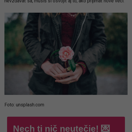
nevzdávať sa, musíš si osvojiť aj to, ako prijímať nové veci.
Foto: unsplash.com
Nech ti nič neutečie! 💌