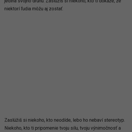
jediná svojho druhu. Zaslúžiš si niekoho, kto ti dokáže, že
niektorí ľudia môžu aj zostať.
Zaslúžiš si niekoho, kto neodíde, lebo ho nebaví stereotyp.
Niekoho, kto ti pripomenie tvoju silu, tvoju výnimočnosť a