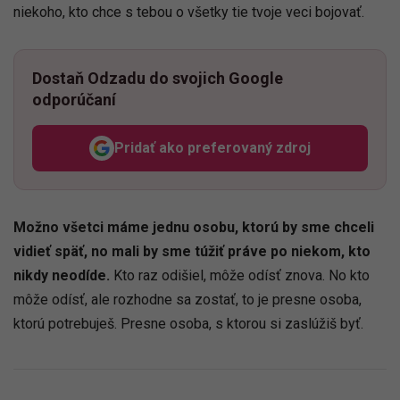
niekoho, kto chce s tebou o všetky tie tvoje veci bojovať.
Dostaň Odzadu do svojich Google
odporúčaní
Pridať ako preferovaný zdroj
Odzadu, odkaz sa otvorí v n
Možno všetci máme jednu osobu, ktorú by sme chceli
vidieť späť, no mali by sme túžiť práve po niekom, kto
nikdy neodíde.
Kto raz odišiel, môže odísť znova. No kto
môže odísť, ale rozhodne sa zostať, to je presne osoba,
ktorú potrebuješ. Presne osoba, s ktorou si zaslúžiš byť.