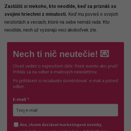
Zaslúžiš si niekoho, kto neodíde, keď sa priznáš so
svojimi hriechmi z minulosti.
Keď mu povieš o svojich
neistotách a veciach, ktoré na sebe nemáš rada. Kto
neodíde, nech už vyzerajú veci akokoľvek zle.
Nech ti nič neutečie! 💌
Chceš vedieť o najnovšom Girls' Point evente ako prvá?
Prihlás sa na odber e-mailových newslettrov.
Po prihlásení si nezabudni skontrolovať e-mail a potvrď
odber.
E-mail
*
Zadajte platnú e-mailovú adresu
Áno, chcem dostávať marketingové novinky,