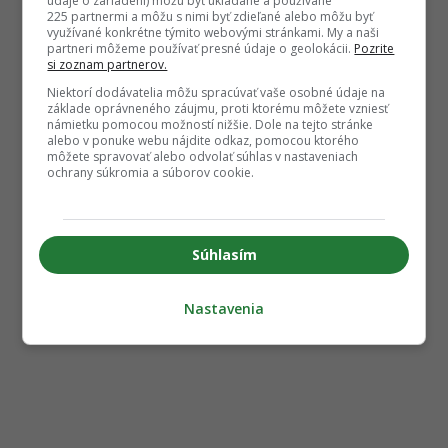
údaje o zariadení) môžu byť ukladané a používané
225 partnermi a môžu s nimi byť zdieľané alebo môžu byť
využívané konkrétne týmito webovými stránkami. My a naši
partneri môžeme používať presné údaje o geolokácii.
Pozrite
si zoznam partnerov.
Niektorí dodávatelia môžu spracúvať vaše osobné údaje na
základe oprávneného záujmu, proti ktorému môžete vzniesť
námietku pomocou možností nižšie. Dole na tejto stránke
alebo v ponuke webu nájdite odkaz, pomocou ktorého
môžete spravovať alebo odvolať súhlas v nastaveniach
ochrany súkromia a súborov cookie.
Súhlasím
Nastavenia