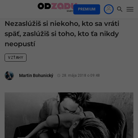
PREMIUM
Nezaslúžiš si niekoho, kto sa vráti
späť, zaslúžiš si toho, kto ťa nikdy
neopustí
VZŤAHY
Martin Bohunický
28. mája 2018 o 09:48