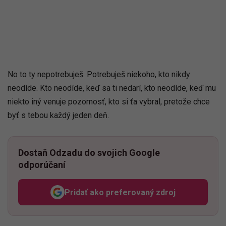
No to ty nepotrebuješ. Potrebuješ niekoho, kto nikdy
neodíde. Kto neodíde, keď sa ti nedarí, kto neodíde, keď mu
niekto iný venuje pozornosť, kto si ťa vybral, pretože chce
byť s tebou každý jeden deň.
Dostaň Odzadu do svojich Google
odporúčaní
Pridať ako preferovaný zdroj
Odzadu, odkaz sa otvorí v n