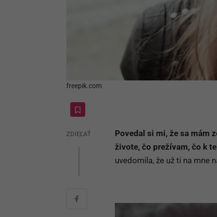
freepik.com
Povedal si mi, že sa mám z
ZDIEĽAŤ
živote, čo prežívam, čo k 
uvedomila, že už ti na mne 