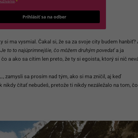
(otvorí sa v novom okne)
užívania
.
*
Odošle formulár 
Prihlásiť sa na odber
ty si ma vysmial. Čakal si, že sa za svoje city budem hanbiť? 
.
Je to to najúprimnejšie, čo môžem druhým povedať
a ja
 a ako sa cítim len preto, že ty si egoista, ktorý si nič nevá
., zamysli sa prosím nad tým, ako si ma zničil, aj keď
nikdy čítať nebudeš, pretože ti nikdy nezáležalo na tom, č