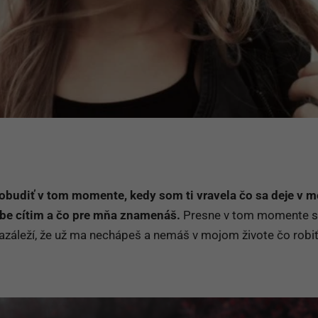
obudiť v tom momente, kedy som ti vravela čo sa deje v 
tebe cítim a čo pre mňa znamenáš.
Presne v tom momente s
nazáleží, že už ma nechápeš a nemáš v mojom živote čo robiť