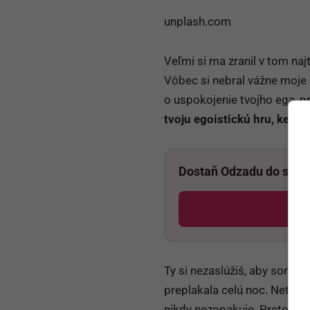
unplash.com
Veľmi si ma zranil v tom na
Vôbec si nebral vážne moje 
o uspokojenie tvojho ega, p
tvoju egoistickú hru, kedy iš
Dostaň Odzadu do svoj
Ty si nezaslúžiš, aby som na
preplakala celú noc. Netvrdím
nikdy nezopakuje. Pretože