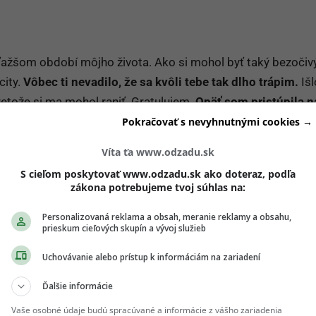
jťažšom období môjho života. Ako si mohol byť taký bezočiv
city.
Vôbec ti nevadilo, že sa kvôli tebe tak dlho trápim.
Išl
retože si ma mohol raniť. Gratulujem.
Opäť som pristúpila n
lo iba o teba a o to, že ty si šťastný.
Pokračovať s nevyhnutnými cookies →
Víta ťa www.odzadu.sk
ich Google odporúčaní
S cieľom poskytovať www.odzadu.sk ako doteraz, podľa
zákona potrebujeme tvoj súhlas na:
Pridať ako preferovaný zdroj
Personalizovaná reklama a obsah, meranie reklamy a obsahu,
Odzadu, odkaz sa otvorí v novom okne
prieskum cieľových skupín a vývoj služieb
Uchovávanie alebo prístup k informáciám na zariadení
 teba čo i len chvíľu myslela alebo nebodaj, aby som kvôli t
Ďalšie informácie
, že sa to nestalo, ale snažím sa veriť tomu, že sa to už nikd
Vaše osobné údaje budú spracúvané a informácie z vášho zariadenia
 TY ZA TO NESTOJÍŠ!