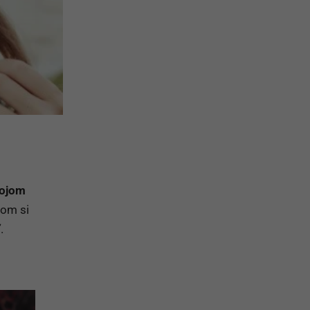
mojom
om si
.