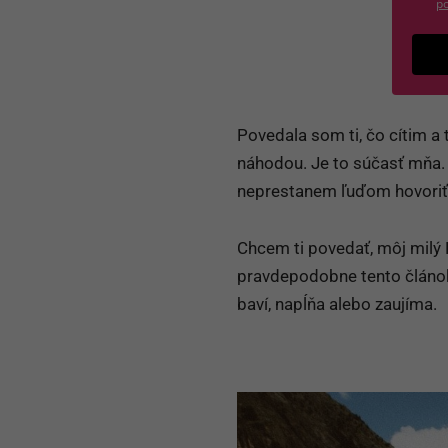
po
Povedala som ti, čo cítim a 
náhodou. Je to súčasť mňa
neprestanem ľuďom hovoriť čo
Chcem ti povedať, môj milý L
pravdepodobne tento článok 
baví, napĺňa alebo zaujíma.