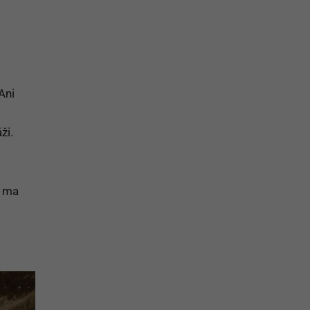
na prihlásenie sa na odber newslettera
Ani
ži.
o ma