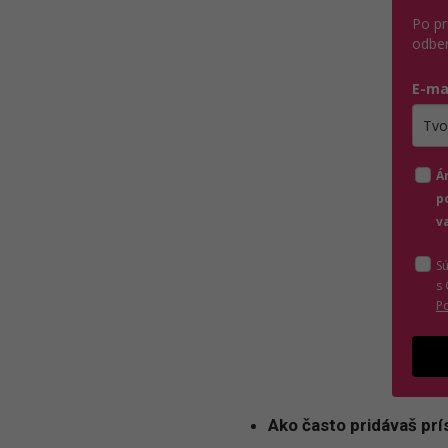
Po pr
odber
E-ma
Zada
Á
p
v
S
s
P
Ako často pridávaš pr