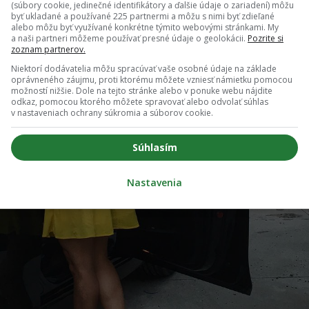
(súbory cookie, jedinečné identifikátory a ďalšie údaje o zariadení) môžu
byť ukladané a používané 225 partnermi a môžu s nimi byť zdieľané
alebo môžu byť využívané konkrétne týmito webovými stránkami. My
a naši partneri môžeme používať presné údaje o geolokácii.
Pozrite si
zoznam partnerov.
Niektorí dodávatelia môžu spracúvať vaše osobné údaje na základe
oprávneného záujmu, proti ktorému môžete vzniesť námietku pomocou
možností nižšie. Dole na tejto stránke alebo v ponuke webu nájdite
odkaz, pomocou ktorého môžete spravovať alebo odvolať súhlas
v nastaveniach ochrany súkromia a súborov cookie.
Súhlasím
Nastavenia