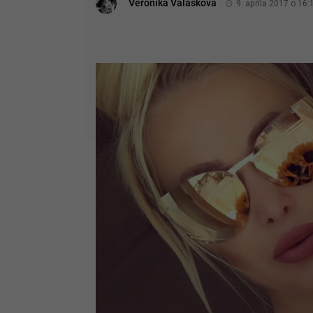
Veronika Valášková
9. apríla 2017 o 16: