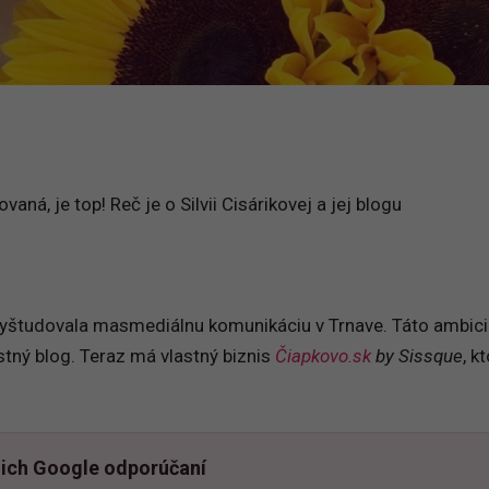
vaná, je top! Reč je o Silvii Cisárikovej a jej blogu
a vyštudovala masmediálnu komunikáciu v Trnave. Táto ambic
stný blog. Teraz má vlastný biznis
Čiapkovo.sk
by Sissque
, k
ich Google odporúčaní