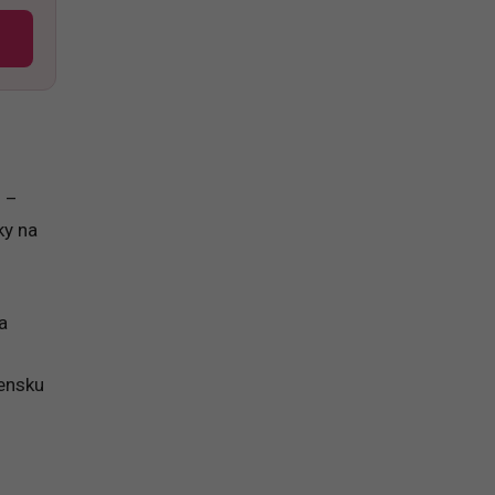
i –
ky na
a
vensku