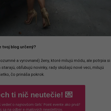
e tvoj blog určený?
ozumné a vyrovnané) ženy, ktoré milujú módu, ale potrpia si 
a starajú, obľubujú novinky, rady skúšajú nové veci, milujú
etko, čo prináša pokrok.
ch ti nič neutečie! 💌
 vedieť o najnovšom Girls' Point evente ako prvá?
ás sa na odber e-mailových newslettrov.