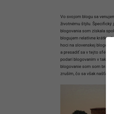
Vo svojom blogu sa venuje
životnému štýlu. Špecifický
blogovania som získala spol
blogujem relatívne krátko, 2
hoci na slovenskej blogersk
a presadiť sa v tejto sfére 
podarí blogovaním v tak ve
blogovanie som som brala as
zruším, čo sa však našťastie