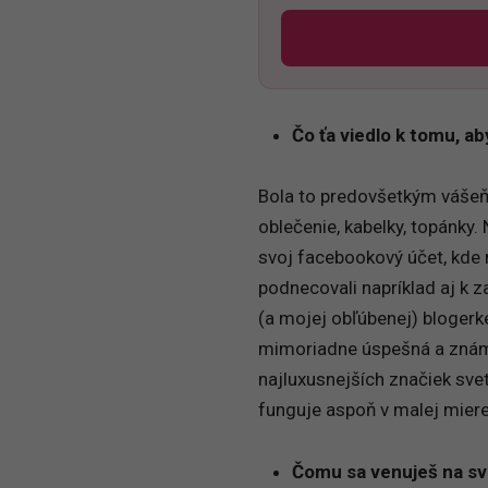
Čo ťa viedlo k tomu, aby
Bola to predovšetkým vášeň 
oblečenie, kabelky, topánky.
svoj facebookový účet, kde
podnecovali napríklad aj k 
(a mojej obľúbenej) blogerke
mimoriadne úspešná a známa
najluxusnejších značiek svet
funguje aspoň v malej miere
Čomu sa venuješ na svo