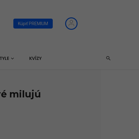
Kúpiť PREMIUM
TYLE
KVÍZY
é milujú