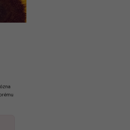
iózna
torému