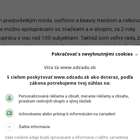
m predovšetkým móde, outfitom a beauty trendom a celkov
 je možno spoluprácami so značkami a e-shopmi, za 2 roky
uprácu s viac než 100 subjektami. Taktiež som veľmi rada, ž
 roky aj nejaké mesiace, celkom rýchlo som si získala fanúši
Pokračovať s nevyhnutnými cookies →
ej scéne už roky fungovalo veľké množstvo šikovných bloger
bolo možno o to náročnejšie. Spočiatku som ani neverila, že 
Víta ťa www.odzadu.sk
ľkom konkurenčnom prostredí niečo dosiahnúť a samotné
S cieľom poskytovať www.odzadu.sk ako doteraz, podľa
i tak, že vyskúšam na jeden rok, čo to obnáša a potom blo
zákona potrebujeme tvoj súhlas na:
 nestalo.
Personalizovaná reklama a obsah, meranie reklamy a obsahu,
prieskum cieľových skupín a vývoj služieb
Uchovávanie alebo prístup k informáciám na zariadení
Ďalšie informácie
Vaše osobné údaje budú spracúvané a informácie z vášho zariadenia