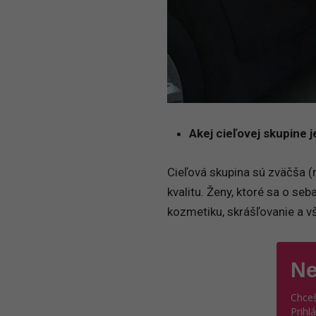
Akej cieľovej skupine j
Cieľová skupina sú zväčša (r
kvalitu. Ženy, ktoré sa o seb
kozmetiku, skrášľovanie a vš
Ne
Chceš
Prihl