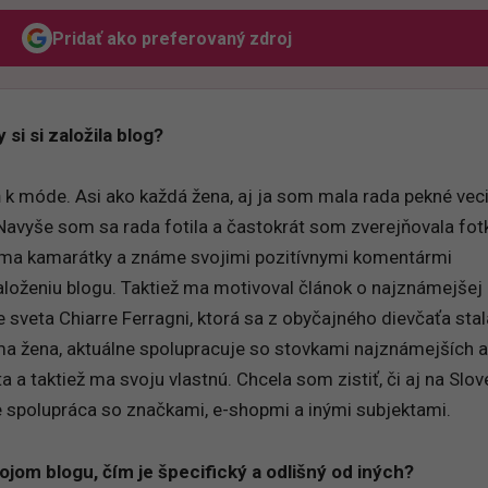
Pridať ako preferovaný zdroj
Odzadu, odkaz sa otvorí v novom okne
 si si založila blog?
k móde. Asi ako každá žena, aj ja som mala rada pekné vec
 Navyše som sa rada fotila a častokrát som zverejňovala fot
 ma kamarátky a známe svojimi pozitívnymi komentármi
založeniu blogu. Taktiež ma motivoval článok o najznámejšej
 sveta Chiarre Ferragni, ktorá sa z obyčajného dievčaťa stal
 žena, aktuálne spolupracuje so stovkami najznámejších a
a a taktiež ma svoju vlastnú. Chcela som zistiť, či aj na Slo
 spolupráca so značkami, e-shopmi a inými subjektami.
jom blogu, čím je špecifický a odlišný od iných?