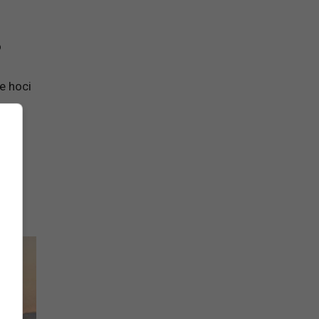
o
e hoci
kov,
iek
sa mi
g