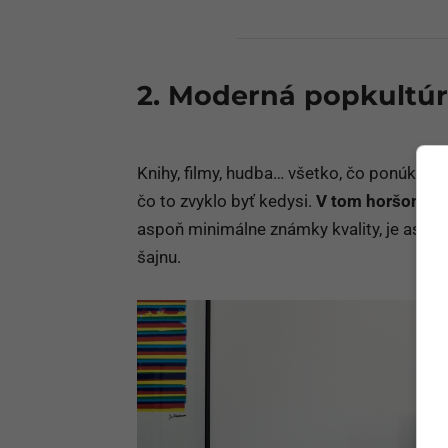
2. Moderná popkultúra
Knihy, filmy, hudba… všetko, čo ponúka m
čo to zvyklo byť kedysi.
V tom horšom príp
aspoň minimálne známky kvality, je aspoň
šajnu.