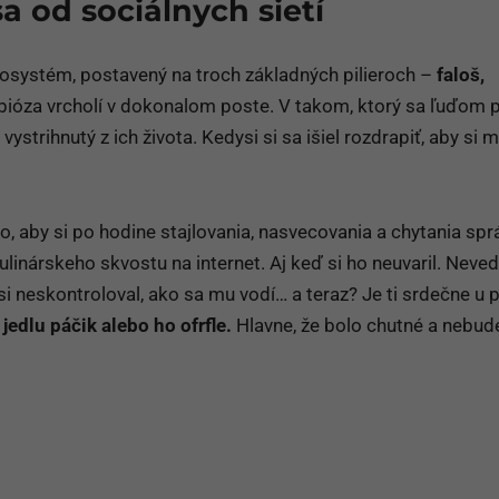
sa od sociálnych sietí
kosystém, postavený na troch základných pilieroch –
faloš,
ióza vrcholí v dokonalom poste. V takom, ktorý sa ľuďom pá
 vystrihnutý z ich života. Kedysi si sa išiel rozdrapiť, aby si m
o, aby si po hodine stajlovania, nasvecovania a chytania sp
ulinárskeho skvostu na internet. Aj keď si ho neuvaril. Neved
si neskontroloval, ako sa mu vodí… a teraz? Je ti srdečne u p
jedlu páčik alebo ho ofrfle.
Hlavne, že bolo chutné a nebud