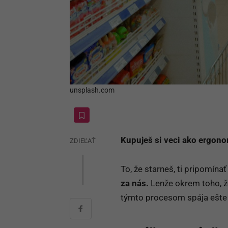
unsplash.com
Kupuješ si veci ako ergon
ZDIEĽAŤ
To, že starneš, ti pripomín
za nás.
Lenže okrem toho, že
týmto procesom spája ešte 