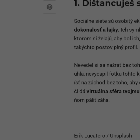
1. Dištancuješ 
Sociálne siete sú osobitý e
dokonalosť a lajky.
Ich symb
ktorom si želajú, aby bol ich,
takýchto postov plný profil.
Nevedel si sa nažrať bez toh
uhla, nevycapil fotku tohto k
ísť na záchod bez toho, aby 
či dá
virtuálna sféra tvojmu 
ňom páliť záha.
Erik Lucatero / Unsplash