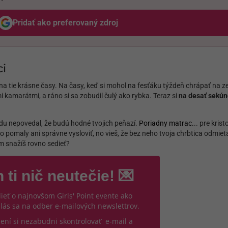
Pridať ako preferovaný zdroj
Odzadu, odkaz sa otvorí v novom okne
ci
 tie krásne časy. Na časy, keď si mohol na fesťáku týždeň chrápať na z
i kamarátmi, a ráno si sa zobudil čulý ako rybka. Teraz si
na desať sekún
ozadu nepovedal, že budú hodné tvojich peňazí.
Poriadny matrac.
.. pre kris
pomaly ani správne vysloviť, no vieš, že bez neho tvoja chrbtica odmieta
m snažíš rovno sedieť?
 ti nič neutečie! 💌
ieť o najnovšom Girls' Point evente ako
hlás sa na odber e-mailových newslettrov.
sení si nezabudni skontrolovať e-mail a