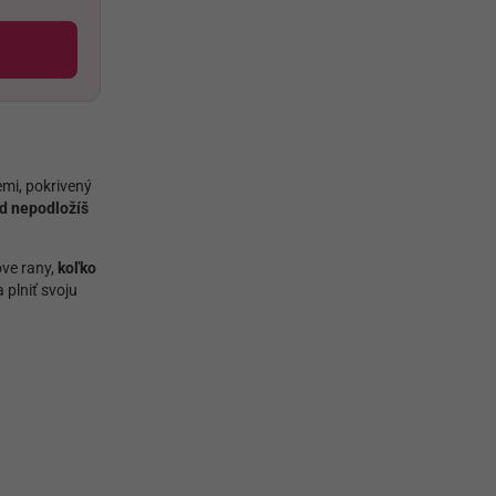
emi, pokrivený
d nepodložíš
tove rany,
koľko
 plniť svoju