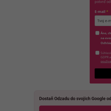
potvrď od
E-mail
*
Zadajte pl
Áno, c
na even
Odhlás
Súhlasí
GDPR a
používa
Dostaň Odzadu do svojich Google o