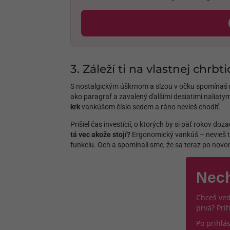
3. Záleží ti na vlastnej chrbti
S nostalgickým úškrnom a slzou v očku spomínaš na
ako paragraf a zavalený ďalšími desiatimi naliatym
krk
vankúšom číslo sedem a ráno nevieš chodiť.
Prišiel čas investícií, o ktorých by si päť rokov d
tá vec akože stojí?
Ergonomický vankúš – nevieš to 
funkciu. Och a spomínali sme, že sa teraz po novo
Nech
Chceš ved
prvá? Pri
Po prihlá