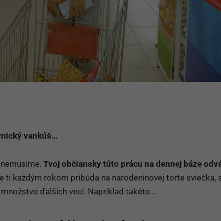
omický vankúš…
ať nemusíme.
Tvoj občiansky túto prácu na dennej báze odvá
 ti každým rokom pribúda na narodeninovej torte sviečka, 
množstvo ďalších vecí. Napríklad takéto…