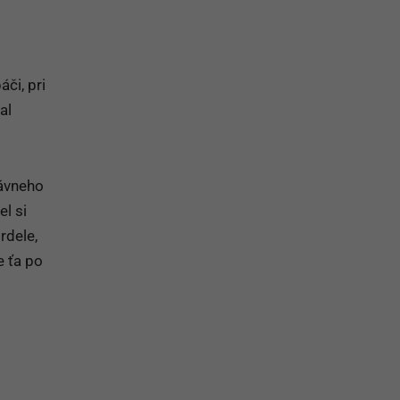
či, pri
al
rávneho
el si
rdele,
e ťa po