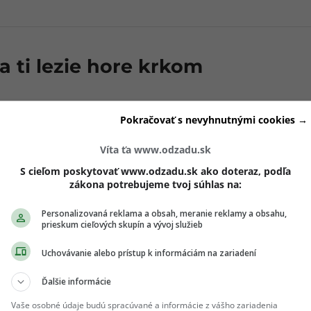
 ti lezie hore krkom
oderná kultúra, je pre teba v lepšom prípade chabou atrapou
Pokračovať s nevyhnutnými cookies →
ade máš pocit, že je to čistý hnoj.
To, čo sa ti páči a vyka
Víta ťa www.odzadu.sk
 dvadsať rokov staré a mladá generácia nemá o tejto existen
S cieľom poskytovať www.odzadu.sk ako doteraz, podľa
zákona potrebujeme tvoj súhlas na:
Personalizovaná reklama a obsah, meranie reklamy a obsahu,
prieskum cieľových skupín a vývoj služieb
Uchovávanie alebo prístup k informáciám na zariadení
Ďalšie informácie
Vaše osobné údaje budú spracúvané a informácie z vášho zariadenia