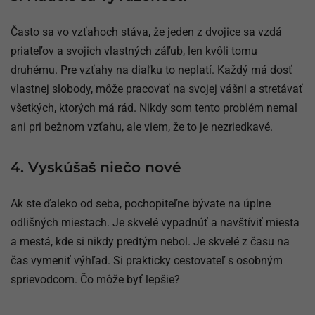
Často sa vo vzťahoch stáva, že jeden z dvojice sa vzdá
priateľov a svojich vlastných záľub, len kvôli tomu
druhému. Pre vzťahy na diaľku to neplatí. Každý má dosť
vlastnej slobody, môže pracovať na svojej vášni a stretávať
všetkých, ktorých má rád. Nikdy som tento problém nemal
ani pri bežnom vzťahu, ale viem, že to je nezriedkavé.
4. Vyskúšaš niečo nové
Ak ste ďaleko od seba, pochopiteľne bývate na úplne
odlišných miestach. Je skvelé vypadnúť a navštíviť miesta
a mestá, kde si nikdy predtým nebol. Je skvelé z času na
čas vymeniť výhľad. Si prakticky cestovateľ s osobným
sprievodcom. Čo môže byť lepšie?