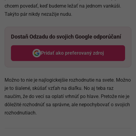
chcem povedať, keď budeme ležať na jednom vankúši.
Takýto pár nikdy nezažije nudu.
Dostaň Odzadu do svojich Google odporúčaní
Pridať ako preferovaný zdroj
Odzadu, odkaz sa otvorí v nov
Možno to nie je najlogickejšie rozhodnutie na svete. Možno
je to šialené, skúšať vzťah na diaľku. No aj teba raz
naučím, že do vecí sa oplatí vrhnúť po hlave. Pretože nie je
dôležité rozhodnúť sa správne, ale nepochybovať o svojich
rozhodnutiach.