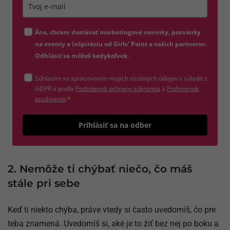
Zadajte platnú e-mailovú adresu
Áno, chcem dostávať marketingové novinky, pozvánky
na eventy a inšpiráciu od Girls' Point a vašich partnerov.
Odhlásiť sa môžeš kedykoľvek.
Súhlasím so spracovaním mojich osobných údajov v súlade s
(otvorí sa v novom okne)
GDPR a podľa
Podmienok ochrany súkromia
a
Podmienok
(otvorí sa v novom okne)
používania
.
*
Odošle
Prihlásiť sa na odber
2. Nemôže ti chýbať niečo, čo máš
stále pri sebe
Keď ti niekto chýba, práve vtedy si často uvedomíš, čo pre
teba znamená. Uvedomíš si, aké je to žiť bez nej po boku a