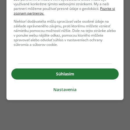
využívané konkrétne týmito webovými stránkami. My a naši
partneri môžeme používať presné údaje o geolokácii.
Pozrite si
zoznam partnerov.
Niektorí dodávatelia môžu spracúvať vaše osobné údaje na
základe oprávneného záujmu, proti ktorému môžete vzniesť
námietku pomocou možností nižšie. Dole na tejto stránke alebo
v ponuke webu nájdite odkaz, pomocou ktorého môžete
spravovať alebo odvolať súhlas v nastaveniach ochrany
súkromia a súborov cookie.
Súhlasím
Nastavenia