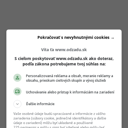
Pokračovať s nevyhnutnými cookies →
Víta ťa www.odzadu.sk
S cieľom poskytovať www.odzadu.sk ako doteraz,
podľa zákona potrebujeme tvoj súhlas na:
Personalizovaná reklama a obsah, meranie reklamy a
obsahu, prieskum cieľových skupín a vývoj služieb
Uchovávanie alebo prístup k informáciám na zariadení
Ďalšie informácie
Vaše osobné údaje budú spracúvané a informácie z vášho
zariadenia (súbory cookie, jedinečné identifikátory a ďalšie
údaje o zariadení) môžu byť ukladané a používané
225 partnermi a môžu s nimi byť zdieľané alebo môžu byť