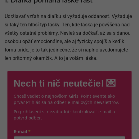
1. Diaľka pomáha láske rásť
Udržiavať vzťah na diaľku si vyžaduje oddanosť. Vyžaduje
si taký ten hlbší typ lásky. Ten, kde láska je povýšená nad
všetky ostatné problémy. Nevieš sa dočkať, až sa s danou
osobou opäť emocionálne, ale aj fyzicky spojíš a keď k
tomu príde, je to tak jedinečné, že si naplno uvedomujete
len prítomný okamžik. A to ja volám láska.
Nech ti nič neutečie! 💌
Chceš vedieť o najnovšom Girls' Point evente ako
prvá? Prihlás sa na odber e-mailových newslettrov.
Po prihlásení si nezabudni skontrolovať e-mail a
potvrď odber.
E-mail
*