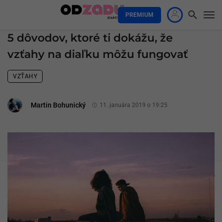
PREMIUM
5 dôvodov, ktoré ti dokážu, že
vzťahy na diaľku môžu fungovať
VZŤAHY
Martin Bohunický
11. januára 2019 o 19:25