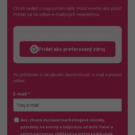
Chceš vedieť o najnovšom Girls' Point evente ako prvá?
Prihlás sa na odber e-mailových newslettrov.
Dostaň Odzadu do svojich Google odporúčaní
Pridať ako preferovaný zdroj
Odzadu, odkaz sa otvorí v n
Po prihlásení si nezabudni skontrolovať e-mail a potvrď
odber.
E-mail
*
Zadajte platnú e-mailovú adresu
Áno, chcem dostávať marketingové novinky,
pozvánky na eventy a inšpiráciu od Girls' Point a
vašich partnerov. Odhlásiť sa môžeš kedykoľvek.