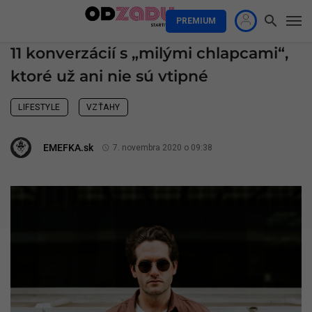
PREMIUM
11 konverzácií s „milými chlapcami“,
ktoré už ani nie sú vtipné
LIFESTYLE
VZŤAHY
EMEFKA.sk
7. novembra 2020 o 09:38