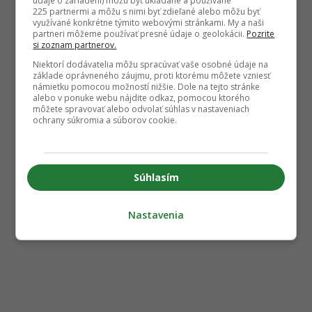
údaje o zariadení) môžu byť ukladané a používané
225 partnermi a môžu s nimi byť zdieľané alebo môžu byť
využívané konkrétne týmito webovými stránkami. My a naši
partneri môžeme používať presné údaje o geolokácii.
Pozrite
si zoznam partnerov.
Niektorí dodávatelia môžu spracúvať vaše osobné údaje na
základe oprávneného záujmu, proti ktorému môžete vzniesť
námietku pomocou možností nižšie. Dole na tejto stránke
alebo v ponuke webu nájdite odkaz, pomocou ktorého
môžete spravovať alebo odvolať súhlas v nastaveniach
ochrany súkromia a súborov cookie.
Súhlasím
Nastavenia