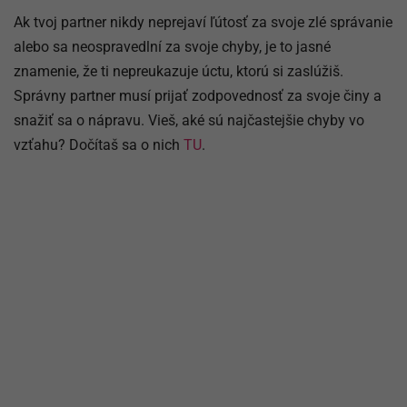
Ak tvoj partner nikdy neprejaví ľútosť za svoje zlé správanie
alebo sa neospravedlní za svoje chyby, je to jasné
znamenie, že ti nepreukazuje úctu, ktorú si zaslúžiš.
Správny partner musí prijať zodpovednosť za svoje činy a
snažiť sa o nápravu. Vieš, aké sú najčastejšie chyby vo
vzťahu? Dočítaš sa o nich
TU
.