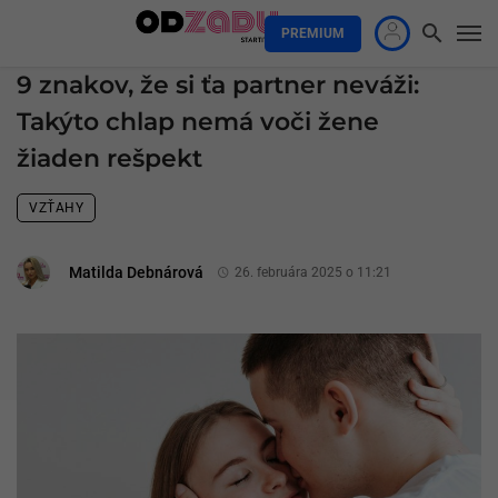
PREMIUM
9 znakov, že si ťa partner neváži:
Takýto chlap nemá voči žene
žiaden rešpekt
VZŤAHY
Matilda Debnárová
26. februára 2025 o 11:21