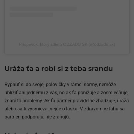
Príspevok, ktorý zdieľa ODZADU SK (@odzadu.sk)
Uráža ťa a robí si z teba srandu
Rypnúť si do svojej polovičky v rámci normy, nemôže
ublížiť ani jednému z vás, no ak ťa ponižuje a zosmiešňuje,
značí to problémy. Ak ťa partner pravidelne zhadzuje, uráža
alebo sa ti vysmieva, nejde o lásku. V zdravom vzťahu sa
partneri podporujú, nie zraňujú.