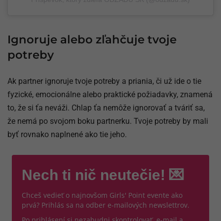
Ignoruje alebo zľahčuje tvoje
potreby
Ak partner ignoruje tvoje potreby a priania, či už ide o tie
fyzické, emocionálne alebo praktické požiadavky, znamená
to, že si ťa neváži. Chlap ťa nemôže ignorovať a tváriť sa,
že nemá po svojom boku partnerku. Tvoje potreby by mali
byť rovnako naplnené ako tie jeho.
Nech ti nič neutečie! 💌
Chceš vedieť o najnovšom Girls' Point evente ako
prvá? Prihlás sa na odber e-mailových newslettrov.
Po prihlásení si nezabudni skontrolovať e-mail a