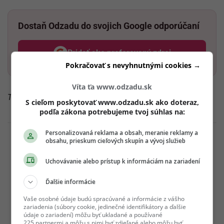
Dostaň Odzadu do svojich Google odporúčaní
Pridať ako preferovaný zdroj
Odzadu, odkaz sa otvorí v nov
Pokračovať s nevyhnutnými cookies →
Víta ťa www.odzadu.sk
Tak čo, ako sa ku tebe správa tvoj frajer?
S cieľom poskytovať www.odzadu.sk ako doteraz,
podľa zákona potrebujeme tvoj súhlas na:
Personalizovaná reklama a obsah, meranie reklamy a
obsahu, prieskum cieľových skupín a vývoj služieb
Uchovávanie alebo prístup k informáciám na zariadení
Ďalšie informácie
Vaše osobné údaje budú spracúvané a informácie z vášho
zariadenia (súbory cookie, jedinečné identifikátory a ďalšie
údaje o zariadení) môžu byť ukladané a používané
225 partnermi a môžu s nimi byť zdieľané alebo môžu byť