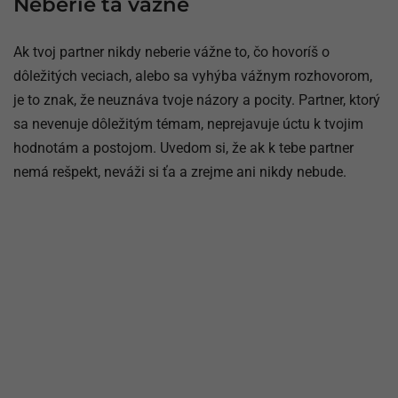
Neberie ťa vážne
Ak tvoj partner nikdy neberie vážne to, čo hovoríš o
dôležitých veciach, alebo sa vyhýba vážnym rozhovorom,
je to znak, že neuznáva tvoje názory a pocity. Partner, ktorý
sa nevenuje dôležitým témam, neprejavuje úctu k tvojim
hodnotám a postojom. Uvedom si, že ak k tebe partner
nemá rešpekt, neváži si ťa a zrejme ani nikdy nebude.