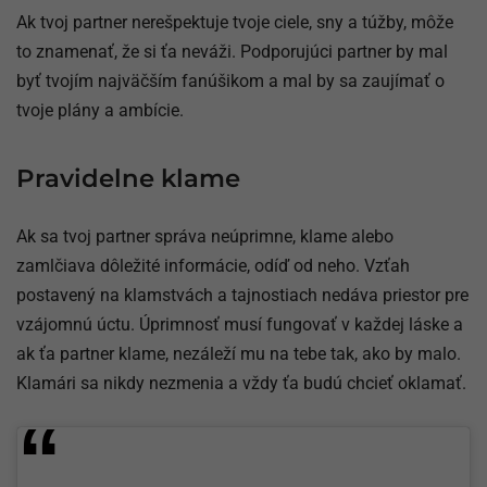
Ak tvoj partner nerešpektuje tvoje ciele, sny a túžby, môže
to znamenať, že si ťa neváži. Podporujúci partner by mal
byť tvojím najväčším fanúšikom a mal by sa zaujímať o
tvoje plány a ambície.
Pravidelne klame
Ak sa tvoj partner správa neúprimne, klame alebo
zamlčiava dôležité informácie, odíď od neho. Vzťah
postavený na klamstvách a tajnostiach nedáva priestor pre
vzájomnú úctu. Úprimnosť musí fungovať v každej láske a
ak ťa partner klame, nezáleží mu na tebe tak, ako by malo.
Klamári sa nikdy nezmenia a vždy ťa budú chcieť oklamať.