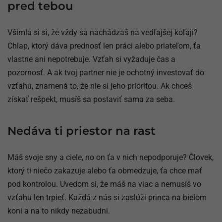
pred tebou
Všimla si si, že vždy sa nachádzaš na vedľajšej koľaji?
Chlap, ktorý dáva prednosť len práci alebo priateľom, ťa
vlastne ani nepotrebuje. Vzťah si vyžaduje čas a
pozornosť. A ak tvoj partner nie je ochotný investovať do
vzťahu, znamená to, že nie si jeho prioritou. Ak chceš
získať rešpekt, musíš sa postaviť sama za seba.
Nedáva ti priestor na rast
Máš svoje sny a ciele, no on ťa v nich nepodporuje? Človek,
ktorý ti niečo zakazuje alebo ťa obmedzuje, ťa chce mať
pod kontrolou. Uvedom si, že máš na viac a nemusíš vo
vzťahu len trpieť. Každá z nás si zaslúži princa na bielom
koni a na to nikdy nezabudni.