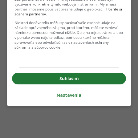
využívané konkrétne týmito webovými stránkami. My a naši
partneri môžeme používať presné údaje o geolokácii.
Pozrite si
zoznam partnerov.
Niektorí dodávatelia môžu spracúvať vaše osobné údaje na
základe oprávneného záujmu, proti ktorému môžete vzniesť
námietku pomocou možností nižšie. Dole na tejto stránke alebo
v ponuke webu nájdite odkaz, pomocou ktorého môžete
spravovať alebo odvolať súhlas v nastaveniach ochrany
súkromia a súborov cookie.
Súhlasím
Nastavenia