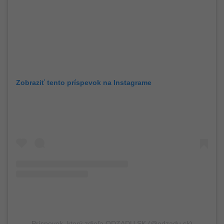
Zobraziť tento príspevok na Instagrame
Príspevok, ktorý zdieľa ODZADU SK (@odzadu.sk)