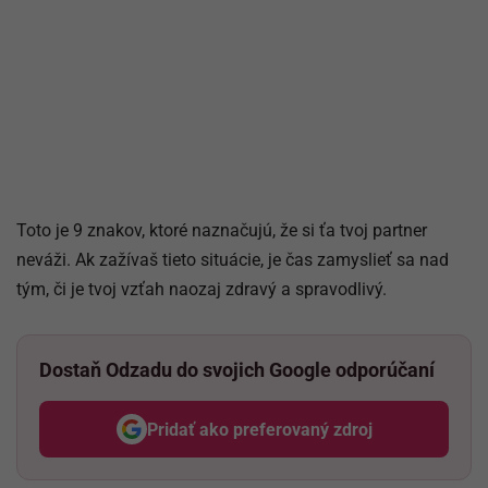
Toto je 9 znakov, ktoré naznačujú, že si ťa tvoj partner
neváži. Ak zažívaš tieto situácie, je čas zamyslieť sa nad
tým, či je tvoj vzťah naozaj zdravý a spravodlivý.
Dostaň Odzadu do svojich Google odporúčaní
Pridať ako preferovaný zdroj
Odzadu, odkaz sa otvorí v nov