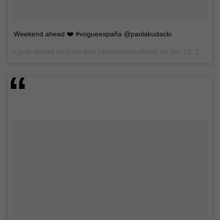
Weekend ahead ❤️ #vogueespaña @paolakudacki
A post shared by Anna Mila (@annamilaofficial) on
Jun 23, 2017 at 3:01pm PDT