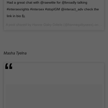
Had a great chat with @raewitte for @broadly talking
#intersexrights #intersex #stopIGM @interact_adv check the
link in bio 🙋
A post shared by Hanne Gaby Odiele (@hannegabysees) on
May 3
Masha Tyelna