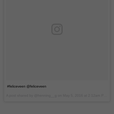
#feliceveen @feliceveen
A post shared by @henning__g on
May 5, 2016 at 2:12am PDT