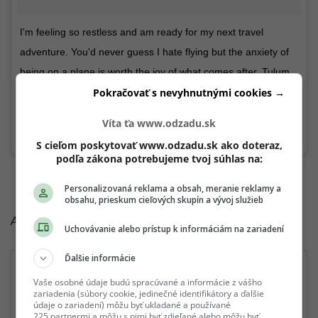
I'm feeling so restless and am ready for my next travel
adventure. You'd never guess I hate flying but the anxiety of
being on a plane is worth the joy of what comes after. Tulum,
Bali, and Marrakech are a few of my dream destinations. If
Pokračovať s nevyhnutnými cookies →
you could pack your bags right now, where would you go? ✈
Víta ťa www.odzadu.sk
A post shared by Mirian Njoh (@miriannjoh) on
Mar 5, 2017 at 3:40pm PST
S cieľom poskytovať www.odzadu.sk ako doteraz,
podľa zákona potrebujeme tvoj súhlas na:
Personalizovaná reklama a obsah, meranie reklamy a
obsahu, prieskum cieľových skupín a vývoj služieb
Anna Mila
Uchovávanie alebo prístup k informáciám na zariadení
Ďalšie informácie
Vaše osobné údaje budú spracúvané a informácie z vášho
zariadenia (súbory cookie, jedinečné identifikátory a ďalšie
údaje o zariadení) môžu byť ukladané a používané
225 partnermi a môžu s nimi byť zdieľané alebo môžu byť