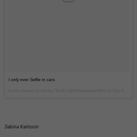
I only ever Selfie in cars.
A post shared by Ashley Smith (@therealashsmith) on
Dec 4, 2016 at 4:26pm PST
Sabina Karlsson