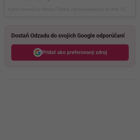
A post shared by Masha Tyelna (@mashatyelna) on
Mar 31, 2017 at 5:04am PDT
Dostaň Odzadu do svojich Google odporúčaní
Pridať ako preferovaný zdroj
Odzadu, odkaz sa otvorí v nov