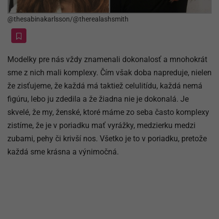
@thesabinakarlsson/@therealashsmith
Modelky pre nás vždy znamenali dokonalosť a mnohokrát
sme z nich mali komplexy. Čím však doba napreduje, nielen
že zisťujeme, že každá má taktiež celulitídu, každá nemá
figúru, lebo ju zdedila a že žiadna nie je dokonalá. Je
skvelé, že my, ženské, ktoré máme zo seba často komplexy
zistíme, že je v poriadku mať vyrážky, medzierku medzi
zubami, pehy či krivší nos. Všetko je to v poriadku, pretože
každá sme krásna a výnimočná.