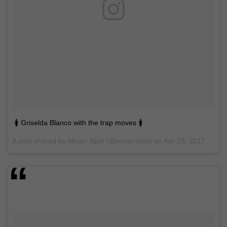
🚺 Griselda Blanco with the trap moves 🚺
A post shared by Mirian Njoh (@miriannjoh) on
Apr 23, 2017 at 5:59pm PDT