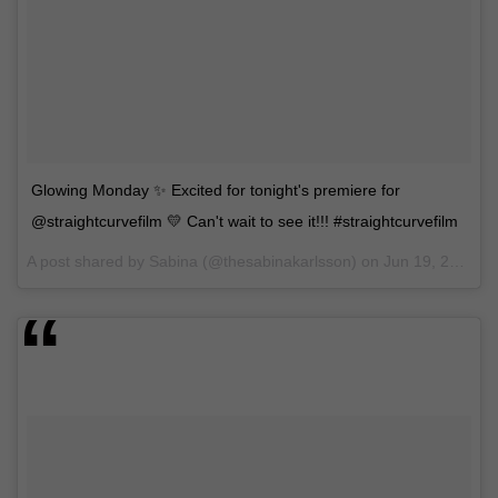
Glowing Monday ✨ Excited for tonight's premiere for
@straightcurvefilm 💛 Can't wait to see it!!! #straightcurvefilm
A post shared by Sabina (@thesabinakarlsson) on
Jun 19, 2017 at 8:59am PDT