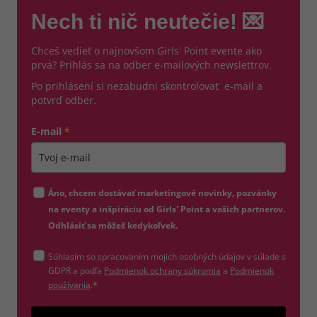
Nech ti nič neutečie! 💌
Chceš vedieť o najnovšom Girls' Point evente ako
prvá? Prihlás sa na odber e-mailových newslettrov.
Po prihlásení si nezabudni skontrolovať e-mail a
potvrď odber.
E-mail
*
Zadajte platnú e-mailovú adresu
Áno, chcem dostávať marketingové novinky, pozvánky
na eventy a inšpiráciu od Girls' Point a vašich partnerov.
Odhlásiť sa môžeš kedykoľvek.
Súhlasím so spracovaním mojich osobných údajov v súlade s
(otvorí sa v novom okne)
GDPR a podľa
Podmienok ochrany súkromia
a
Podmienok
(otvorí sa v novom okne)
používania
.
*
Odošle