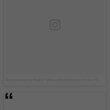
A post shared by Masha Tyelna (@mashatyelna)
on
Jun 10, 2017 at 12:36pm PDT