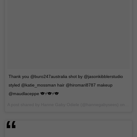
Thank you @buro247australia shot by @jasonkibblerstudio
styled @katie_mossman hair @hiromari8787 makeup
@maudlaceppe 🐨⚡️🐨⚡️🐨
A post shared by Hanne Gaby Odiele (@hannegabysees) on
May 1