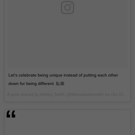
Let's celebrate being unique instead of putting each other
down for being different. 🙋🏼
A post shared by Ashley Smith (@therealashsmith) on
Oct 22, 2016 at 3:42pm PDT