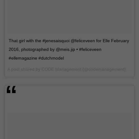
That girl with the #jenesaisquoi @feliceveen for Elle February
2016, photographed by @meis.jip • #feliceveen
#ellemagazine #dutchmodel
A post shared by CODE Management (@codemanagement) on
Ja