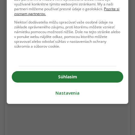
využívané konkrétne týmito webovými stránkami. My a naši
partneri môžeme používať presné údaje o geolokácii.
Pozrite si
zoznam partnerov.
Niektorí dodávatelia môžu spracúvať vaše osobné údaje na
základe oprávneného záujmu, proti ktorému môžete vzniesť
námietku pomocou možností nižšie. Dole na tejto stránke alebo
v ponuke webu nájdite odkaz, pomocou ktorého môžete
spravovať alebo odvolať súhlas v nastaveniach ochrany
súkromia a súborov cookie.
Súhlasím
Nastavenia