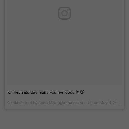
oh hey saturday night, you feel good 🦉👋
A post shared by Anna Mila (@annamilaofficial) on
May 6, 2017 at 5:20pm PDT