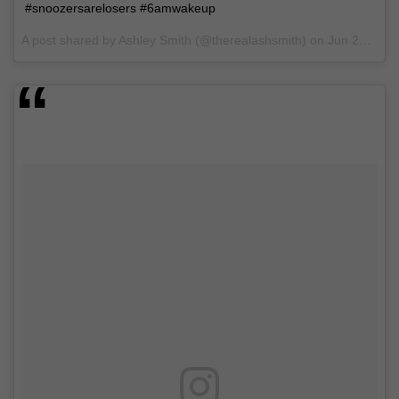
#snoozersarelosers #6amwakeup
A post shared by Ashley Smith (@therealashsmith) on
Jun 28, 2017 at 8:19am PDT