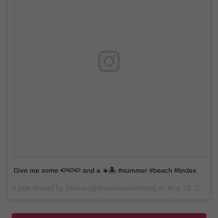
Give me some 🍉🍉🍉 and a ☀️🏝 #summer #beach #lindex
A post shared by Sabina (@thesabinakarlsson) on
May 29, 2017 at 8:32am PDT