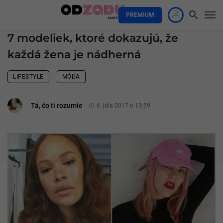
PREMIUM
7 modeliek, ktoré dokazujú, že
každá žena je nádherná
LIFESTYLE
MÓDA
Tá, čo ti rozumie
6. júla 2017 o 13:59