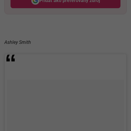
Pridať ako preferovaný zdroj
Odzadu, odkaz sa otvorí v nov
Ashley Smith