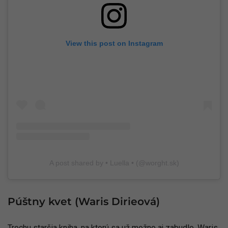
View this post on Instagram
A post shared by • Luella • (@worght.sk)
Púštny kvet (Waris Dirieová)
Trochu staršia kniha, na ktorú sa už možno aj zabudlo. Waris