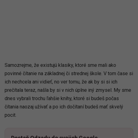
Samozrejme, že existujú klasiky, ktoré sme mali ako
povinné čítanie na základnej či strednej škole. V tom čase si
ich nechcela ani vidieť, no ver tomu, že ak by si si ich
prečítala teraz, našla by si v nich úplne iný zmysel. My sme
dnes vybrali trochu ľahšie knihy, ktoré si budeš počas
čítania naozaj užívať a po ich dočítaní budeš mať skvelý
pocit.
Dostaň Odzadu do svojich Google