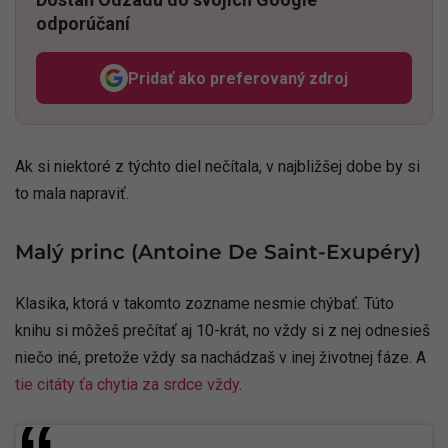
odporúčaní
Pridať ako preferovaný zdroj
Odzadu, odkaz sa otvorí v n
Ak si niektoré z týchto diel nečítala, v najbližšej dobe by si
to mala napraviť.
Malý princ (Antoine De Saint-Exupéry)
Klasika, ktorá v takomto zozname nesmie chýbať. Túto
knihu si môžeš prečítať aj 10-krát, no vždy si z nej odnesieš
niečo iné, pretože vždy sa nachádzaš v inej životnej fáze. A
tie citáty ťa chytia za srdce vždy
.