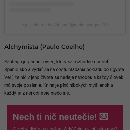
A post shared by Adriana (@adrianavargova01)
Alchymista (Paulo Coelho)
Santiago je pastier oviec, ktorý sa rozhodne opustiť
Španielsko a vydať sa na cestu hľadania pokladu do Egypta.
Verí, že nič v jeho živote sa nedeje náhodou a každý človek
má svoje poslanie. Kniha je plná hlbokých myšlienok a
každý si z nej odnesie niečo iné.
Nech ti nič neutečie! 💌
Chceš vedieť o najnovšom Girls' Point evente ako prvá?