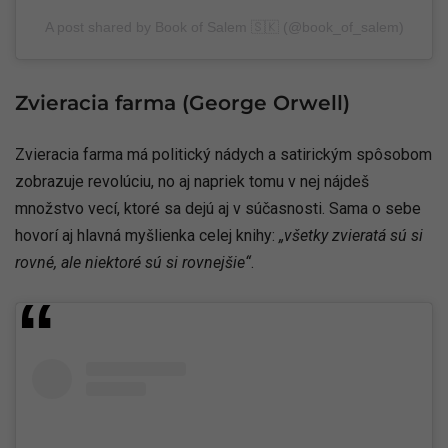
A post shared by Book of Salem 🇸🇰 (@book_of_salem)
Zvieracia farma (George Orwell)
Zvieracia farma má politický nádych a satirickým spôsobom
zobrazuje revolúciu, no aj napriek tomu v nej nájdeš
množstvo vecí, ktoré sa dejú aj v súčasnosti. Sama o sebe
hovorí aj hlavná myšlienka celej knihy:
„všetky zvieratá sú si
rovné, ale niektoré sú si rovnejšie“
.