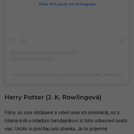
View this post on Instagram
A post shared by kniznica_obisovce (@kniznica_obisovce)
Harry Potter (J. K. Rowlingová)
Filmy sú síce obľúbené a videli sme ich miliónkrát, no z
čítania kníh o mladom čarodejníkovi si toho odnesieš oveľa
viac. Určite si prečítaj celú zbierku. Je to príjemné