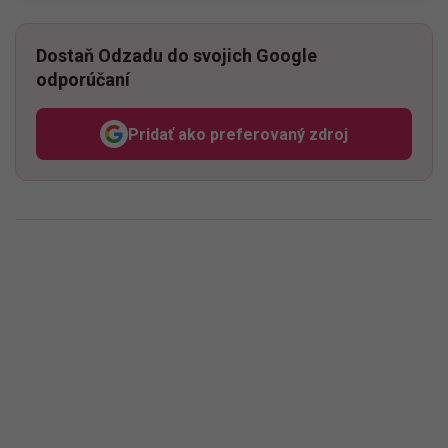
Dostaň Odzadu do svojich Google
odporúčaní
Pridať ako preferovaný zdroj
Odzadu, odkaz sa otvorí v n