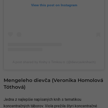
View this post on Instagram
A post shared by Knihy s Timkou☺ (@dievcavknihach)
Mengeleho dievča (Veronika Homolová
Tóthová)
Jedna z najlepšie napísaných kníh s tematikou
koncentračných táborov. Viola prežila štyri koncentračné