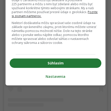
údaje o zariadení) môžu byť ukladané a používané
225 partnermi a môžu s nimi byť zdieľané alebo môžu byť
využívané konkrétne týmito webovými stránkami. My a naši
partneri môžeme používať presné údaje o geolokácii.
Pozrite
si zoznam partnerov.
Niektorí dodávatelia môžu spracúvať vaše osobné údaje na
základe oprávneného záujmu, proti ktorému môžete vzniesť
námietku pomocou možností nižšie. Dole na tejto stránke
alebo v ponuke webu nájdite odkaz, pomocou ktorého
môžete spravovať alebo odvolať súhlas v nastaveniach
ochrany súkromia a súborov cookie.
View this post on Instagram
Súhlasím
Nastavenia