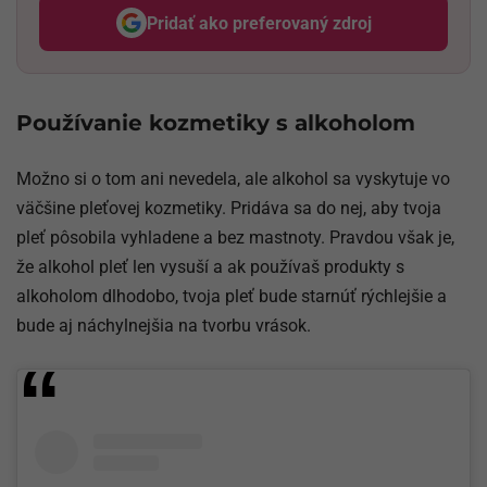
Pridať ako preferovaný zdroj
Odzadu, odkaz sa otvorí v nov
Používanie kozmetiky s alkoholom
Možno si o tom ani nevedela, ale alkohol sa vyskytuje vo
väčšine pleťovej kozmetiky. Pridáva sa do nej, aby tvoja
pleť pôsobila vyhladene a bez mastnoty. Pravdou však je,
že alkohol pleť len vysuší a ak používaš produkty s
alkoholom dlhodobo, tvoja pleť bude starnúť rýchlejšie a
bude aj náchylnejšia na tvorbu vrások.