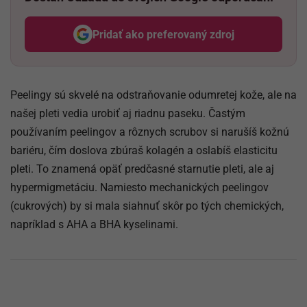
Pridať ako preferovaný zdroj
Odzadu, odkaz sa otvorí v nov
Peelingy sú skvelé na odstraňovanie odumretej kože, ale na
našej pleti vedia urobiť aj riadnu paseku. Častým
používaním peelingov a rôznych scrubov si narušíš kožnú
bariéru, čím doslova zbúraš kolagén a oslabíš elasticitu
pleti. To znamená opäť predčasné starnutie pleti, ale aj
hypermigmetáciu. Namiesto mechanických peelingov
(cukrových) by si mala siahnuť skôr po tých chemických,
napríklad s AHA a BHA kyselinami.