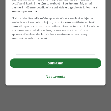
využívané konkrétne týmito webovými stránkami. My a naši
partneri môžeme používať presné údaje o geolokácii.
Pozrite si
zoznam partnerov.
Niektorí dodávatelia môžu spracúvať vaše osobné údaje na
základe oprávneného záujmu, proti ktorému môžete vzniesť
námietku pomocou možností nižšie. Dole na tejto stránke alebo
v ponuke webu nájdite odkaz, pomocou ktorého môžete
spravovať alebo odvolať súhlas v nastaveniach ochrany
súkromia a súborov cookie.
Súhlasím
Nastavenia