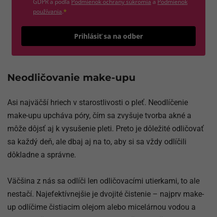
(otvorí sa v novom okne)
GDPR a podľa
Podmienok ochrany súkromia
a
Podmienok
(otvorí sa v novom okne)
používania
.
*
Odošle
Prihlásiť sa na odber
Neodličovanie make-upu
Asi najväčší hriech v starostlivosti o pleť. Neodlíčenie
make-upu upcháva póry, čím sa zvyšuje tvorba akné a
môže dôjsť aj k vysušenie pleti. Preto je dôležité odličovať
sa každý deň, ale dbaj aj na to, aby si sa vždy odlíčili
dôkladne a správne.
Väčšina z nás sa odlíči len odličovacími utierkami, to ale
nestačí. Najefektívnejšie je dvojité čistenie – najprv make-
up odlíčime čistiacim olejom alebo micelárnou vodou a