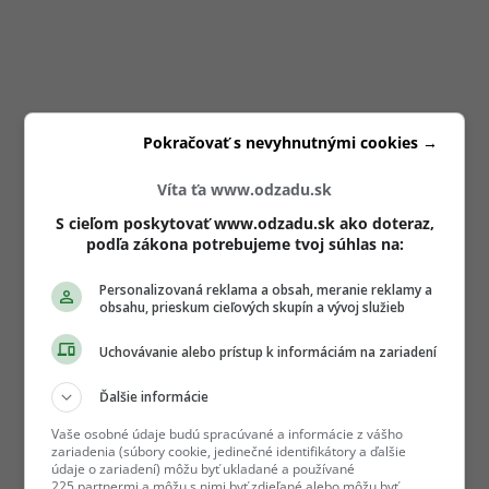
Pokračovať s nevyhnutnými cookies →
Víta ťa www.odzadu.sk
S cieľom poskytovať www.odzadu.sk ako doteraz,
podľa zákona potrebujeme tvoj súhlas na:
Personalizovaná reklama a obsah, meranie reklamy a
obsahu, prieskum cieľových skupín a vývoj služieb
Uchovávanie alebo prístup k informáciám na zariadení
Ďalšie informácie
Vaše osobné údaje budú spracúvané a informácie z vášho
zariadenia (súbory cookie, jedinečné identifikátory a ďalšie
údaje o zariadení) môžu byť ukladané a používané
225 partnermi a môžu s nimi byť zdieľané alebo môžu byť