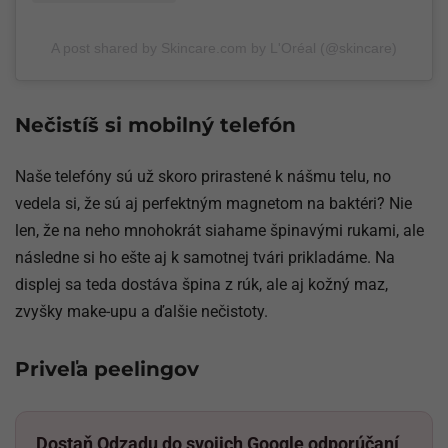
A post shared by Skincare.com by L'Oréal (@skincare)
Nečistíš si mobilný telefón
Naše telefóny sú už skoro prirastené k nášmu telu, no
vedela si, že sú aj perfektným magnetom na baktéri? Nie
len, že na neho mnohokrát siahame špinavými rukami, ale
následne si ho ešte aj k samotnej tvári prikladáme. Na
displej sa teda dostáva špina z rúk, ale aj kožný maz,
zvyšky make-upu a ďalšie nečistoty.
Priveľa peelingov
Dostaň Odzadu do svojich Google odporúčaní