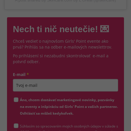
A post shared by Skincare.com by L'Oréal (@skincare)
Nech ti nič neutečie! 💌
Chceš vedieť o najnovšom Girls' Point evente ako
prvá? Prihlás sa na odber e-mailových newslettrov.
Po prihlásení si nezabudni skontrolovať e-mail a
potvrď odber.
E-mail
*
Zadajte platnú e-mailovú adresu
Áno, chcem dostávať marketingové novinky, pozvánky
na eventy a inšpiráciu od Girls' Point a vašich partnerov.
Odhlásiť sa môžeš kedykoľvek.
Súhlasím so spracovaním mojich osobných údajov v súlade s