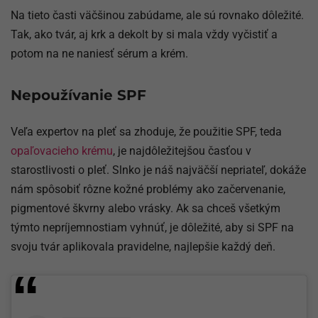
Na tieto časti väčšinou zabúdame, ale sú rovnako dôležité.
Tak, ako tvár, aj krk a dekolt by si mala vždy vyčistiť a
potom na ne naniesť sérum a krém.
Nepoužívanie SPF
Veľa expertov na pleť sa zhoduje, že použitie SPF, teda
opaľovacieho krému
, je najdôležitejšou časťou v
starostlivosti o pleť. Slnko je náš najväčší nepriateľ, dokáže
nám spôsobiť rôzne kožné problémy ako začervenanie,
pigmentové škvrny alebo vrásky. Ak sa chceš všetkým
týmto nepríjemnostiam vyhnúť, je dôležité, aby si SPF na
svoju tvár aplikovala pravidelne, najlepšie každý deň.