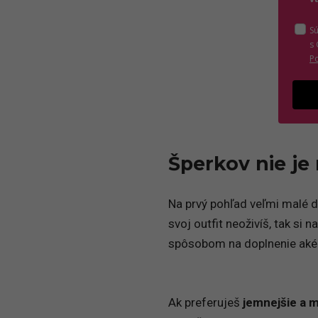
S
s
P
Šperkov nie je
Na prvý pohľad veľmi malé do
svoj outfit neoživíš, tak si
spôsobom na doplnenie akéh
Ak preferuješ
jemnejšie a 