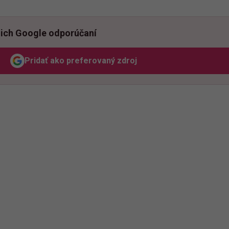
ich Google odporúčaní
Pridať ako preferovaný zdroj
Odzadu, odkaz sa otvorí v novom okne