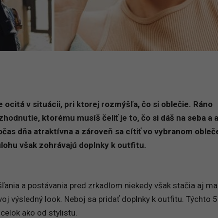
citá v situácii, pri ktorej rozmýšľa, čo si oblečie. Ráno
hodnutie, ktorému musíš čeliť je to, čo si dáš na seba a 
čas dňa atraktívna a zároveň sa cítiť vo vybranom obleč
úlohu však zohrávajú doplnky k outfitu.
ania a postávania pred zrkadlom niekedy však stačia aj ma
tvoj výsledný look. Neboj sa pridať doplnky k outfitu. Týchto 5
celok ako od stylistu.