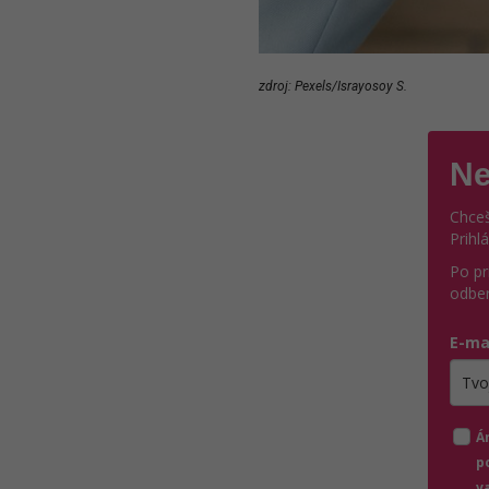
zdroj: Pexels/Israyosoy S.
Ne
Chceš
Prihl
Po pr
odber
E-ma
Zada
Á
p
v