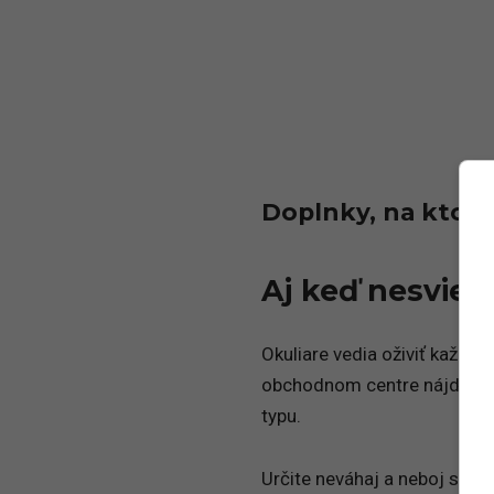
Doplnky, na ktoré
Aj keď nesvieti
Okuliare vedia oživiť každý o
obchodnom centre nájdeme k
typu.
Určite neváhaj a neboj sa kú