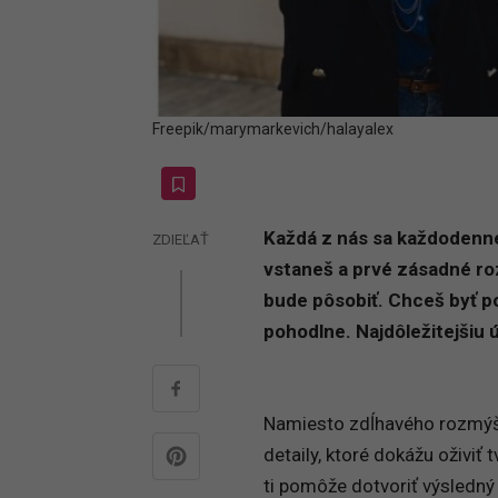
Freepik/marymarkevich/halayalex
Každá z nás sa každodenne o
ZDIEĽAŤ
vstaneš a prvé zásadné roz
bude pôsobiť. Chceš byť po
pohodlne. Najdôležitejšiu 
Namiesto zdĺhavého rozmýšľ
detaily, ktoré dokážu oživiť 
ti pomôže dotvoriť výsledný 