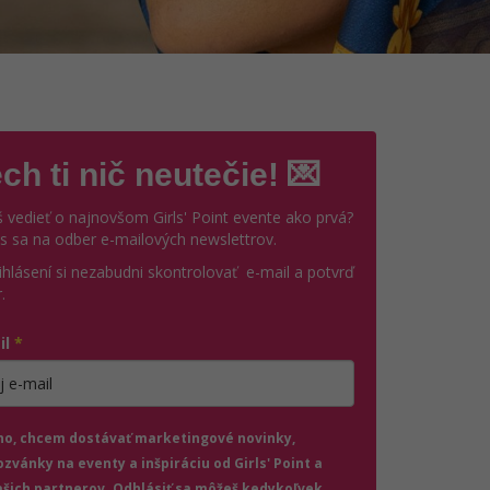
ch ti nič neutečie! 💌
 vedieť o najnovšom Girls' Point evente ako prvá?
ás sa na odber e-mailových newslettrov.
ihlásení si nezabudni skontrolovať e-mail a potvrď
.
il
*
jte platnú e-mailovú adresu
no, chcem dostávať marketingové novinky,
ozvánky na eventy a inšpiráciu od Girls' Point a
ašich partnerov. Odhlásiť sa môžeš kedykoľvek.