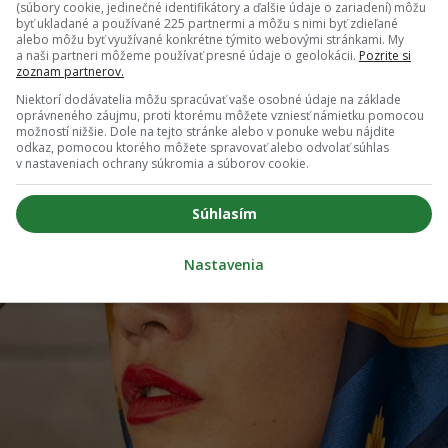
(súbory cookie, jedinečné identifikátory a ďalšie údaje o zariadení) môžu
tvoriť naozaj luxusný štýl, no z módy nevyšli ani okuliare s
byť ukladané a používané 225 partnermi a môžu s nimi byť zdieľané
alebo môžu byť využívané konkrétne týmito webovými stránkami. My
a naši partneri môžeme používať presné údaje o geolokácii.
Pozrite si
zoznam partnerov.
Niektorí dodávatelia môžu spracúvať vaše osobné údaje na základe
oprávneného záujmu, proti ktorému môžete vzniesť námietku pomocou
možností nižšie. Dole na tejto stránke alebo v ponuke webu nájdite
odkaz, pomocou ktorého môžete spravovať alebo odvolať súhlas
v nastaveniach ochrany súkromia a súborov cookie.
Súhlasím
Nastavenia