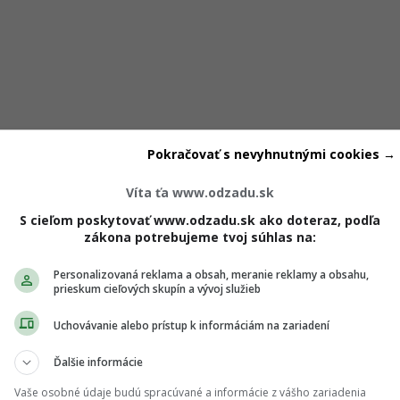
Pokračovať s nevyhnutnými cookies →
 by si nemala zabúdať
Víta ťa www.odzadu.sk
S cieľom poskytovať www.odzadu.sk ako doteraz, podľa
 slnko
zákona potrebujeme tvoj súhlas na:
Personalizovaná reklama a obsah, meranie reklamy a obsahu,
utfit, či svieti slnko, alebo nie. V dnešnej dobe v každom
prieskum cieľových skupín a vývoj služieb
amennú predajňu, v ktorej majú stojan plný okuliarov rôz
Uchovávanie alebo prístup k informáciám na zariadení
Ďalšie informácie
piť
okuliare rozdielneho tvaru a farby
. Mohutné okuliare, kt
Vaše osobné údaje budú spracúvané a informácie z vášho zariadenia