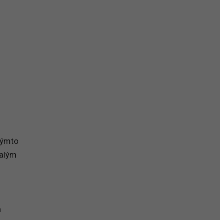
na prihlásenie sa na odber newslettera
 týmto
alým
n