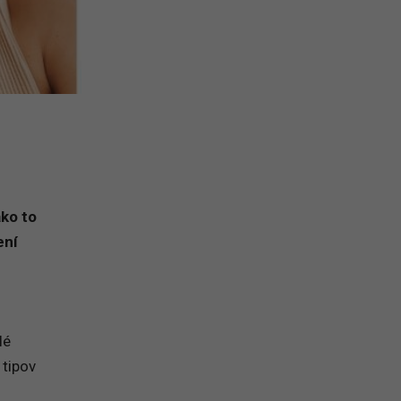
ako to
ení
lé
 tipov