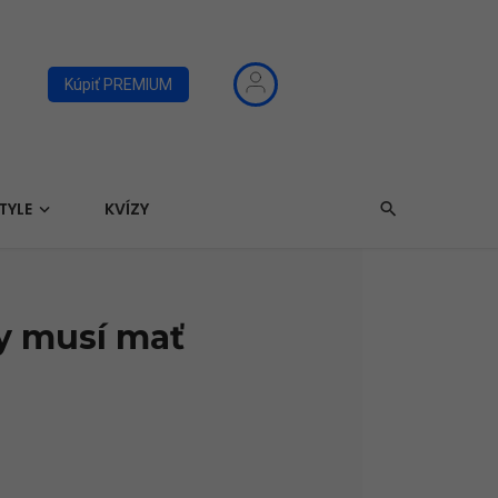
Kúpiť PREMIUM
TYLE
KVÍZY
ky musí mať