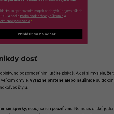
úhlasím so spracovaním mojich osobných údajov v súlade
(otvorí sa v novom okne)
 GDPR a podľa
Podmienok ochrany súkromia
a
(otvorí sa v novom okne)
odmienok používania
.
*
Odošle formulár 
Prihlásiť sa na odber
 nikdy dosť
plnky, no pozornosť nimi určite získaš. Ak si si myslela, že
 na veľkom omyle.
Výrazné prstene alebo náušnice
sú dokon
okoľvek štýlu.
menšie šperky
, neboj sa ich použiť viac. Nemusíš si dať jede