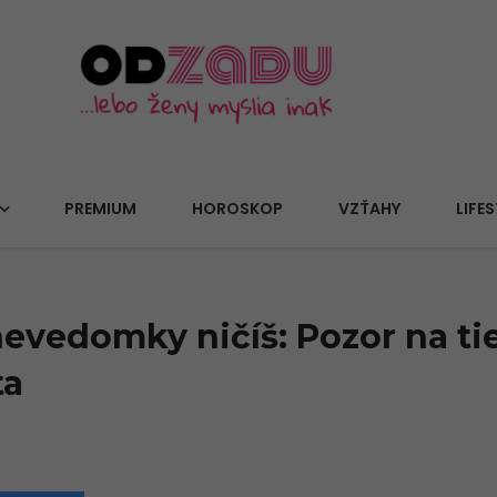
PREMIUM
HOROSKOP
VZŤAHY
LIFES
nevedomky ničíš: Pozor na ti
ta