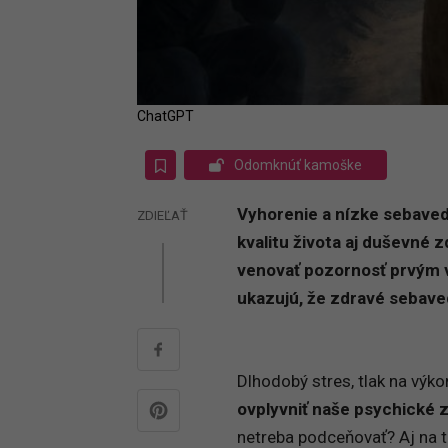
ChatGPT
Odomknúť kamoške
Vyhorenie a nízke sebaved
ZDIEĽAŤ
kvalitu života aj duševné z
venovať pozornosť prvým
ukazujú, že zdravé sebave
Dlhodobý stres, tlak na výk
ovplyvniť naše psychické 
netreba podceňovať? Aj na 