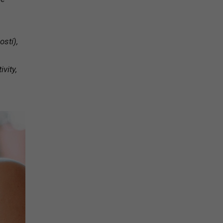
stí),
vity,