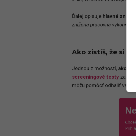
Ďalej opisuje
hlavné znaky 
znížená pracovná výkonnosť. 
Ako zistíš, že si v
Jednou z možností,
ako zís
screeningové testy
zamera
môžu pomôcť odhaliť varovn
Ne
Chceš
Prihl