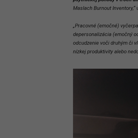
Maslach Burnout Inventory,“
u
„Pracovné (emočné) vyčerpan
depersonalizácia (emočný od
odcudzenie voči druhým či vl
nízkej produktivity alebo ne