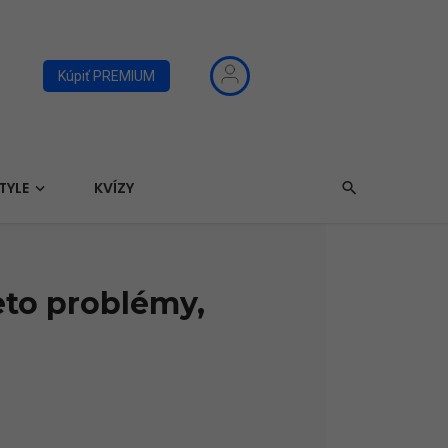
Kúpiť PREMIUM
TYLE
KVÍZY
eto problémy,