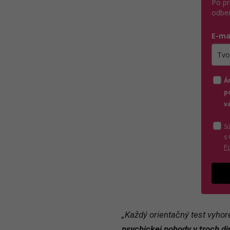
Po pr
odber
E-ma
Zada
Á
p
v
S
s
P
„Každý orientačný test vyho
psychickej pohody v troch d