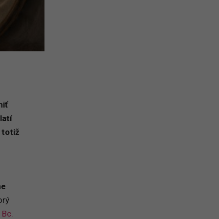
iť
latí
totiž
ne
orý
 Bc.