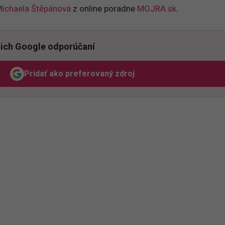
Michaela Štěpánová
z online poradne
MOJRA.sk
.
ich Google odporúčaní
Pridať ako preferovaný zdroj
Odzadu, odkaz sa otvorí v novom okne