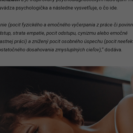
vádza psychologička a následne vysvetľuje, o čo ide.
ie (pocit fyzického a emočného vyčerpania z práce či povinno
stup, strata empatie, pocit odstupu, cynizmu alebo emočné
astnej práci) a znížený pocit osobného úspechu (pocit neefekti
dostatočného dosahovania zmysluplných cieľov),“
dodáva.