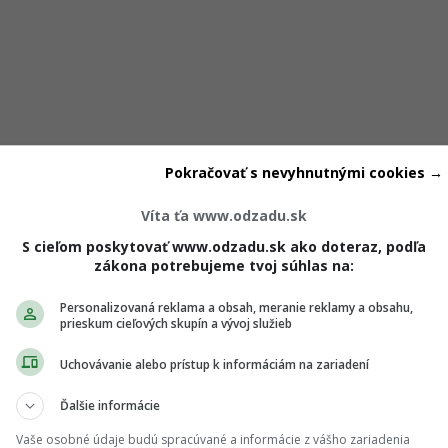
Pokračovať s nevyhnutnými cookies →
Víta ťa www.odzadu.sk
e?
S cieľom poskytovať www.odzadu.sk ako doteraz, podľa
zákona potrebujeme tvoj súhlas na:
 mentálneho a fyzického vyčerpania
. Keď sme vyhorení, dovi
lhodobý stres, ktorý nie vždy rozpoznáme včas. Často si ho
Personalizovaná reklama a obsah, meranie reklamy a obsahu,
prieskum cieľových skupín a vývoj služieb
 sa cítime preťažení,“
vysvetľuje Mgr. et Bc. Paulína Árend
Uchovávanie alebo prístup k informáciám na zariadení
vuje ako
reakcia na chronický stres, ktorý sme nezvládli sprá
Ďalšie informácie
úvisieť s pracovným prostredím, rodičovstvom a starostlivosťo
Vaše osobné údaje budú spracúvané a informácie z vášho zariadenia
áťažou,“
pokračuje.