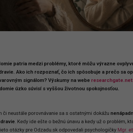
omie patria medzi problémy, ktoré môžu výrazne ovplyvn
dravie. Ako ich rozpoznať, čo ich spôsobuje a prečo sa op
 varovným signálom? Výskumy na webe
researchgate.net
domie úzko súvisí s vyššou životnou spokojnosťou.
on či neustále porovnávanie sa s ostatnými dokážu
nenápad
zdravie
. Kedy ide ešte o bežnú únavu a kedy už o problém, kt
tieto otázky pre Odzadu.sk odpovedali psychologičky
Mgr. et