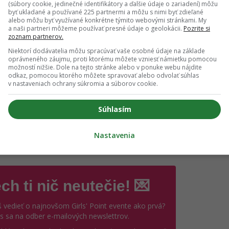
(súbory cookie, jedinečné identifikátory a ďalšie údaje o zariadení) môžu
byť ukladané a používané 225 partnermi a môžu s nimi byť zdieľané
alebo môžu byť využívané konkrétne týmito webovými stránkami. My
vyhorenia
.
„Úbytok energie, psychický odstup od práce, cyni
a naši partneri môžeme používať presné údaje o geolokácii.
Pozrite si
zoznam partnerov.
Rovnako pocit, že sme menej efektívni,“
hovorí.
Niektorí dodávatelia môžu spracúvať vaše osobné údaje na základe
oprávneného záujmu, proti ktorému môžete vzniesť námietku pomocou
možností nižšie. Dole na tejto stránke alebo v ponuke webu nájdite
odkaz, pomocou ktorého môžete spravovať alebo odvolať súhlas
v nastaveniach ochrany súkromia a súborov cookie.
yhorela?
Súhlasím
kať orientačný obraz o vlastnom psychickom stave, sú
on
né na syndróm vyhorenia. Nenahrádzajú odbornú diagnostik
Nastavenia
é signály.
ch ti nič neutečie! 💌
 vedieť o najnovšom Girls' Point evente ako prvá?
ás sa na odber e-mailových newslettrov.