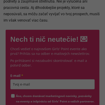
podnety a zaujímavé stretnutia. Nie je vylúčená ani
pracovná cesta. Aj dlhodobejšie projekty, ktoré sa
neposúvali, sa môžu začať vyvíjať vo tvoj prospech, musíš
im však venovať viac času.
Nech ti nič neutečie! 💌
Chceš vedieť o najnovšom Girls' Point evente ako
prvá? Prihlás sa na odber e-mailových newslettrov.
Po prihlásení si nezabudni skontrolovať e-mail a
potvrď odber.
E-mail
*
Zadajte platnú e-mailovú adresu
Áno, chcem dostávať marketingové novinky, pozvánky
na eventy a inšpiráciu od Girls' Point a vašich partnerov.