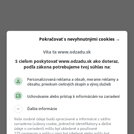
Pokračovať s nevyhnutnými cookies →
Víta ťa www.odzadu.sk
S cieľom poskytovať www.odzadu.sk ako doteraz,
podľa zákona potrebujeme tvoj súhlas na:
Personalizovaná reklama a obsah, meranie reklamy a
obsahu, prieskum cieľových skupín a vývoj služieb
Uchovávanie alebo prístup k informáciám na zariadení
Ďalšie informácie
Vaše osobné údaje budú spracúvané a informácie z vášho
zariadenia (súbory cookie, jedinečné identifikátory a ďalšie
údaje o zariadení) môžu byť ukladané a používané
225 partnermi a môžu s nimi byť zdieľané alebo môžu byť