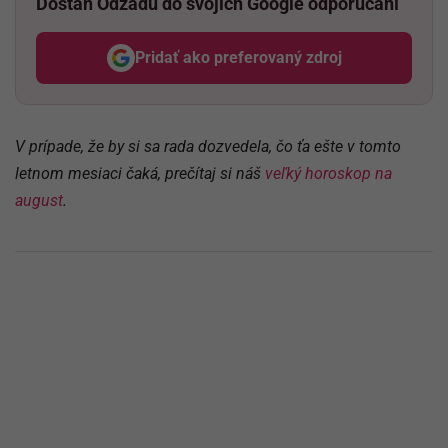
Dostaň Odzadu do svojich Google odporúčaní
Pridať ako preferovaný zdroj
Odzadu, odkaz sa otvorí v nov
V prípade, že by si sa rada dozvedela, čo ťa ešte v tomto
letnom mesiaci čaká, prečítaj si náš
veľký horoskop na
august
.