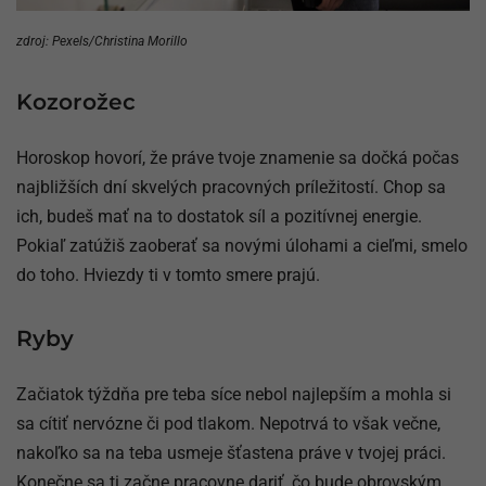
zdroj: Pexels/Christina Morillo
Kozorožec
Horoskop hovorí, že práve tvoje znamenie sa dočká počas
najbližších dní skvelých pracovných príležitostí. Chop sa
ich, budeš mať na to dostatok síl a pozitívnej energie.
Pokiaľ zatúžiš zaoberať sa novými úlohami a cieľmi, smelo
do toho. Hviezdy ti v tomto smere prajú.
Ryby
Začiatok týždňa pre teba síce nebol najlepším a mohla si
sa cítiť nervózne či pod tlakom. Nepotrvá to však večne,
nakoľko sa na teba usmeje šťastena práve v tvojej práci.
Konečne sa ti začne pracovne dariť, čo bude obrovským