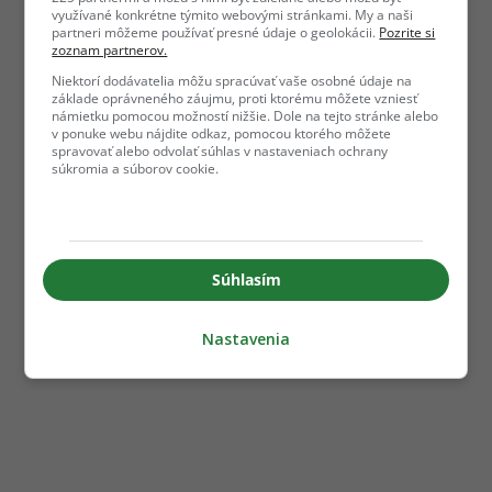
využívané konkrétne týmito webovými stránkami. My a naši
partneri môžeme používať presné údaje o geolokácii.
Pozrite si
zoznam partnerov.
Niektorí dodávatelia môžu spracúvať vaše osobné údaje na
základe oprávneného záujmu, proti ktorému môžete vzniesť
námietku pomocou možností nižšie. Dole na tejto stránke alebo
v ponuke webu nájdite odkaz, pomocou ktorého môžete
spravovať alebo odvolať súhlas v nastaveniach ochrany
súkromia a súborov cookie.
Súhlasím
Nastavenia