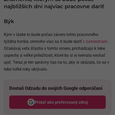
najbližších dní najviac pracovne dariť
Býk
Kým v láske to bude počas záveru tohto pracovného
týždňa horšie, omnoho viac sa ti bude dariť
v zamestnaní
.
Očakávaj veľa šťastia v tomto smere, prichádzajú k tebe
úspechy a veľké príležitosti, ktoré by si si nemala nechať
ujsť. Teraz je ten správny čas na to, aby si ukázala, čo sa v
tebe toľké roky ukrývalo.
Dostaň Odzadu do svojich Google odporúčaní
Pridať ako preferovaný zdroj
Odzadu, odkaz sa otvorí v nov