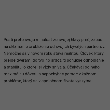
Pusti preto svoju minulosť zo svojej hlavy preč, zabudni
na sklamanie či ublíženie od svojich bývalých partnerov.
Nemožné sa v novom roku stáva realitou. Človek, ktorý
prejde dverami do tvojho srdca, ti ponúkne odhodlanie
a stabilitu, o ktorej si vždy snívala. Očakávaj od neho
maximálnu dôveru a nepochybne pomoc v každom
probléme, ktorý sa v spoločnom živote vyskytne.