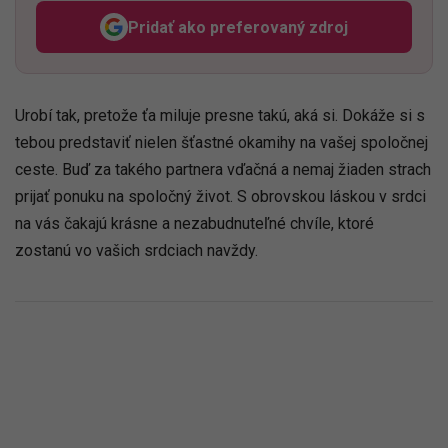
Pridať ako preferovaný zdroj
Odzadu, odkaz sa otvorí v n
Urobí tak, pretože ťa miluje presne takú, aká si. Dokáže si s
tebou predstaviť nielen šťastné okamihy na vašej spoločnej
ceste. Buď za takého partnera vďačná a nemaj žiaden strach
prijať ponuku na spoločný život. S obrovskou láskou v srdci
na vás čakajú krásne a nezabudnuteľné chvíle, ktoré
zostanú vo vašich srdciach navždy.