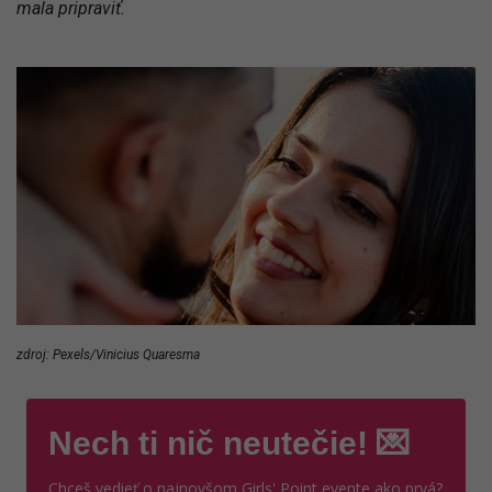
mala pripraviť.
zdroj: Pexels/Vinicius Quaresma
Nech ti nič neutečie! 💌
Chceš vedieť o najnovšom Girls' Point evente ako prvá?