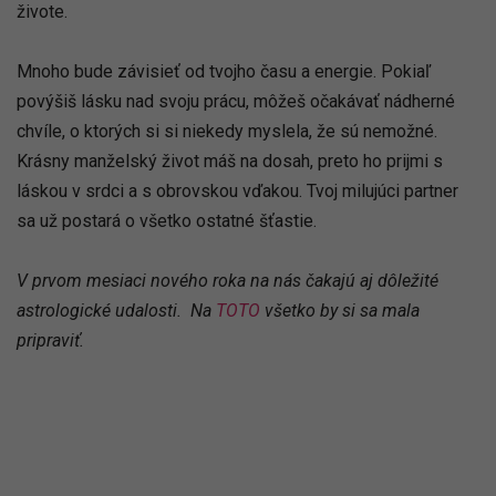
živote.
Mnoho bude závisieť od tvojho času a energie. Pokiaľ
povýšiš lásku nad svoju prácu, môžeš očakávať nádherné
chvíle, o ktorých si si niekedy myslela, že sú nemožné.
Krásny manželský život máš na dosah, preto ho prijmi s
láskou v srdci a s obrovskou vďakou. Tvoj milujúci partner
sa už postará o všetko ostatné šťastie.
V prvom mesiaci nového roka na nás čakajú aj dôležité
astrologické udalosti. Na
TOTO
všetko by si sa mala
pripraviť.