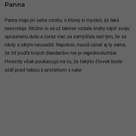
Panna
Panny majú pri sebe osobu, o ktorej si mysleli, že taká
neexistuje. Možno si sa už takmer vzdala snahy nájsť svoju
spriaznenú dušu a čoraz viac sa zamýšľala nad tým, že sa
nikdy s nikým neusadíš. Napokon, musíš uznať aj ty sama,
že žiť podľa tvojich štandardov nie je najjednoduchšie.
Hviezdy však poukazujú na to, že takýto človek bude
stáť pred tebou s prsteňom v ruke.