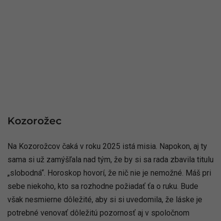
Kozorožec
Na Kozorožcov čaká v roku 2025 istá misia. Napokon, aj ty
sama si už zamýšľala nad tým, že by si sa rada zbavila titulu
„slobodná“. Horoskop hovorí, že nič nie je nemožné. Máš pri
sebe niekoho, kto sa rozhodne požiadať ťa o ruku. Bude
však nesmierne dôležité, aby si si uvedomila, že láske je
potrebné venovať dôležitú pozornosť aj v spoločnom