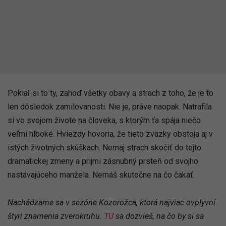
Pokiaľ si to ty, zahoď všetky obavy a strach z toho, že je to
len dôsledok zamilovanosti. Nie je, práve naopak. Natrafila
si vo svojom živote na človeka, s ktorým ťa spája niečo
veľmi hlboké. Hviezdy hovoria, že tieto zväzky obstoja aj v
istých životných skúškach. Nemaj strach skočiť do tejto
dramatickej zmeny a prijmi zásnubný prsteň od svojho
nastávajúceho manžela. Nemáš skutočne na čo čakať.
Nachádzame sa v sezóne Kozorožca, ktorá najviac ovplyvní
štyri znamenia zverokruhu.
TU
sa dozvieš, na čo by si sa