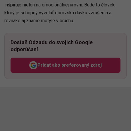
inšpiruje nielen na emocionálnej úrovni. Bude to človek,
ktorý je schopný vyvolať obrovskú dávku vzrušenia a
rovnako aj známe motýle v bruchu.
Dostaň Odzadu do svojich Google
odporúčaní
Pridať ako preferovaný zdroj
Odzadu, odkaz sa otvorí v n