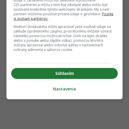
údaje o zariadení) môžu byť ukladané a používané
225 partnermi a môžu s nimi byť zdieľané alebo môžu byť
využívané konkrétne týmito webovými stránkami. My a naši
partneri môžeme používať presné údaje o geolokácii.
Pozrite
si zoznam partnerov.
Niektorí dodávatelia môžu spracúvať vaše osobné údaje na
základe oprávneného záujmu, proti ktorému môžete vzniesť
námietku pomocou možností nižšie. Dole na tejto stránke
alebo v ponuke webu nájdite odkaz, pomocou ktorého
môžete spravovať alebo odvolať súhlas v nastaveniach
ochrany súkromia a súborov cookie.
Súhlasím
Nastavenia