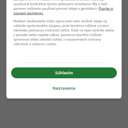
využívané konkrétne týmito webovými stránkami. My a naši
partneri môžeme používať presné údaje o geolokácii.
Pozrite si
zoznam partnerov.
Niektorí dodávatelia môžu spracúvať vaše osobné údaje na
základe oprávneného záujmu, proti ktorému môžete vzniesť
námietku pomocou možností nižšie. Dole na tejto stránke alebo
v ponuke webu nájdite odkaz, pomocou ktorého môžete
spravovať alebo odvolať súhlas v nastaveniach ochrany
súkromia a súborov cookie.
Súhlasím
Nastavenia