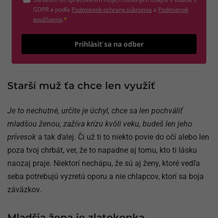
(otvorí sa v novom okne)
GDPR a podľa
Podmienok ochrany súkromia
a
Podmienok
(otvorí sa v novom okne)
používania
.
*
Odošle
Prihlásiť sa na odber
Starší muž ťa chce len využiť
Je to nechutné, určite je úchyl, chce sa len pochváliť
mladšou ženou, zažíva krízu kvôli veku, budeš len jeho
prívesok
a tak ďalej. Či už ti to niekto povie do očí alebo len
poza tvoj chrbát, ver, že to napadne aj tomu, kto ti lásku
naozaj praje. Niektorí nechápu, že sú aj ženy, ktoré vedľa
seba potrebujú vyzretú oporu a nie chlapcov, ktorí sa boja
záväzkov.
Mladšia žena je zlatokopka