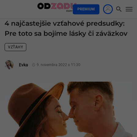
PREMIUM
4 najčastejšie vzťahové predsudky:
Pre toto sa bojíme lásky či záväzkov
VZŤAHY
Evka
9. novembra 2022 o 11:30