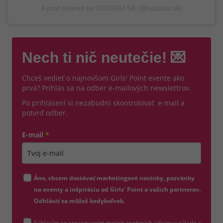
A post shared by ODZADU SK (@odzadu.sk)
Nech ti nič neutečie! 💌
Chceš vedieť o najnovšom Girls' Point evente ako
prvá? Prihlás sa na odber e-mailových newslettrov.
Po prihlásení si nezabudni skontrolovať e-mail a
potvrď odber.
E-mail
*
Zadajte platnú e-mailovú adresu
Áno, chcem dostávať marketingové novinky, pozvánky
na eventy a inšpiráciu od Girls' Point a vašich partnerov.
Odhlásiť sa môžeš kedykoľvek.
Súhlasím so spracovaním mojich osobných údajov v súlade s