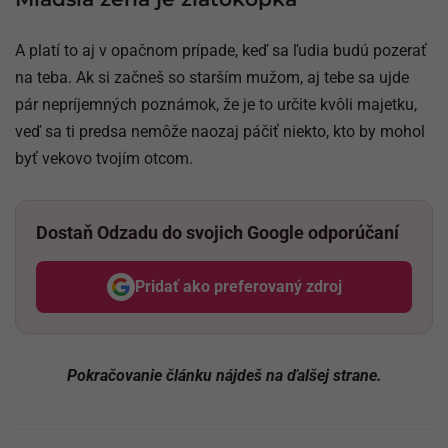
A platí to aj v opačnom prípade, keď sa ľudia budú pozerať
na teba. Ak si začneš so starším mužom, aj tebe sa ujde
pár nepríjemných poznámok, že je to určite kvôli majetku,
veď sa ti predsa nemôže naozaj páčiť niekto, kto by mohol
byť vekovo tvojím otcom.
Dostaň Odzadu do svojich Google odporúčaní
Pridať ako preferovaný zdroj
Odzadu, odkaz sa otvorí v nov
Pokračovanie článku nájdeš na ďalšej strane.