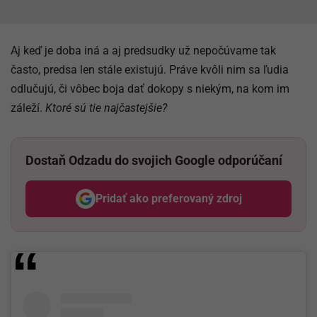
Aj keď je doba iná a aj predsudky už nepočúvame tak
často, predsa len stále existujú. Práve kvôli nim sa ľudia
odlučujú, či vôbec boja dať dokopy s niekým, na kom im
záleží.
Ktoré sú tie najčastejšie?
Dostaň Odzadu do svojich Google odporúčaní
Pridať ako preferovaný zdroj
Odzadu, odkaz sa otvorí v nov