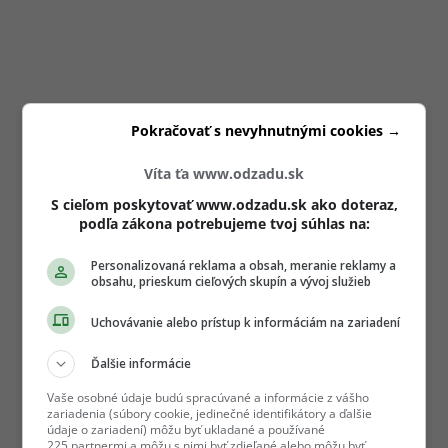
Pokračovať s nevyhnutnými cookies →
Víta ťa www.odzadu.sk
S cieľom poskytovať www.odzadu.sk ako doteraz,
podľa zákona potrebujeme tvoj súhlas na:
Personalizovaná reklama a obsah, meranie reklamy a
obsahu, prieskum cieľových skupín a vývoj služieb
Uchovávanie alebo prístup k informáciám na zariadení
Ďalšie informácie
Vaše osobné údaje budú spracúvané a informácie z vášho
zariadenia (súbory cookie, jedinečné identifikátory a ďalšie
údaje o zariadení) môžu byť ukladané a používané
225 partnermi a môžu s nimi byť zdieľané alebo môžu byť