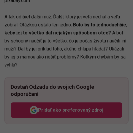
pixabay.com
A tak odišiel ďalší muž. Ďalší, ktorý jej veľa nechal a veľa
zobral. Otázkou ostalo len jedno.
Bolo by to jednoduchšie,
keby jej to všetko dal nejakým spôsobom otec?
A bol
by schopný naučiť ju to všetko, čo ju počas života naučili iní
muži? Dal by jej príklad toho, akého chlapa hľadať? Ukázali
by jej s mamou ako riešiť problémy? Koľkým chybám by sa
vyhla?
Dostaň Odzadu do svojich Google
odporúčaní
Pridať ako preferovaný zdroj
Odzadu, odkaz sa otvorí v n