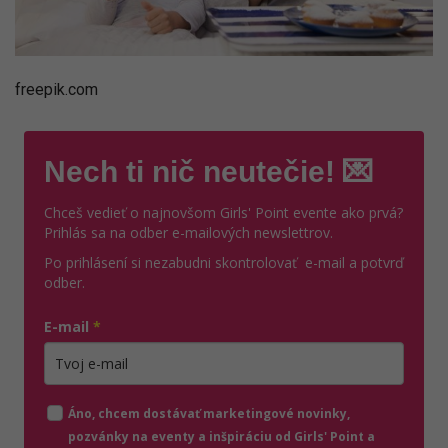
freepik.com
Nech ti nič neutečie! 💌
Chceš vedieť o najnovšom Girls' Point evente ako prvá?
Prihlás sa na odber e-mailových newslettrov.
Po prihlásení si nezabudni skontrolovať e-mail a potvrď
odber.
E-mail
*
Zadajte platnú e-mailovú adresu
Áno, chcem dostávať marketingové novinky,
pozvánky na eventy a inšpiráciu od Girls' Point a