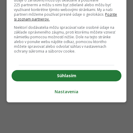
údaje o zariadení) môžu byť ukladané a používané
225 partnermi a môžu s nimi byť zdieľané alebo môžu byť
využívané konkrétne týmito webovými stránkami. My a naši
partneri môžeme používať presné údaje o geolokácii.
Pozrite
si zoznam partnerov.
Niektorí dodávatelia môžu spracúvať vaše osobné údaje na
základe oprávneného záujmu, proti ktorému môžete vzniesť
námietku pomocou možností nižšie. Dole na tejto stránke
alebo v ponuke webu nájdite odkaz, pomocou ktorého
môžete spravovať alebo odvolať súhlas v nastaveniach
ochrany súkromia a súborov cookie.
Súhlasím
Nastavenia