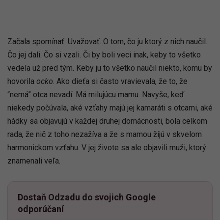
Začala spomínať. Uvažovať. O tom, čo ju ktorý z nich naučil.
Čo jej dali. Čo si vzali. Či by boli veci inak, keby to všetko
vedela už pred tým. Keby ju to všetko naučil niekto, komu by
hovorila
ocko
. Ako dieťa si často vravievala, že to, že
“nemá” otca nevadí. Má milujúcu mamu. Navyše, keď
niekedy počúvala, aké vzťahy majú jej kamaráti s otcami, aké
hádky sa objavujú v každej druhej domácnosti, bola celkom
rada, že nič z toho nezažíva a že s mamou žijú v skvelom
harmonickom vzťahu. V jej živote sa ale objavili muži, ktorý
znamenali veľa.
Dostaň Odzadu do svojich Google
odporúčaní