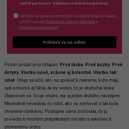
vašich partnerov. Odhlásiť sa môžeš kedykoľvek.
Súhlasím so spracovaním mojich osobných údajov v súlade
(otvorí sa v novom o
s GDPR a podľa
Podmienok ochrany súkromia
a
(otvorí sa v novom okne)
Podmienok používania
.
*
Odošle
Prihlásiť sa na odber
Potom prišiel prvý chlapec.
Prvá láska. Prvé bozky. Prvé
dotyky. Všetko nové, krásne aj bolestné. Všetko tak
silné
. Obaja sa učili, ako sa správať k niekomu, koho majú
radi a možno aj ľúbia, ak by vedeli, čo je skutočná láska.
Objavovali sa. Svoje vnútro, ale aj jeden druhého navzájom.
Mnohokrát nevedela, čo robiť, ako sa zachovať a tak bola
otvorená všetkému. Postupne sama zisťovala, čo ju
priviedlo k mnohým preplakaným nociam a nakoniec k
zlomenému srdcu.