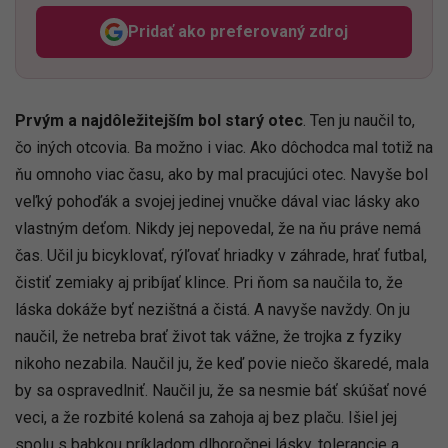
Pridať ako preferovaný zdroj
Odzadu, odkaz sa otvorí v n
Prvým a najdôležitejším bol starý otec
. Ten ju naučil to,
čo iných otcovia. Ba možno i viac. Ako dôchodca mal totiž na
ňu omnoho viac času, ako by mal pracujúci otec. Navyše bol
veľký pohoďák a svojej jedinej vnučke dával viac lásky ako
vlastným deťom. Nikdy jej nepovedal, že na ňu práve nemá
čas. Učil ju bicyklovať, rýľovať hriadky v záhrade, hrať futbal,
čistiť zemiaky aj pribíjať klince. Pri ňom sa naučila to, že
láska dokáže byť nezištná a čistá. A navyše navždy. On ju
naučil, že netreba brať život tak vážne, že trojka z fyziky
nikoho nezabila. Naučil ju, že keď povie niečo škaredé, mala
by sa ospravedlniť. Naučil ju, že sa nesmie báť skúšať nové
veci, a že rozbité kolená sa zahoja aj bez plaču. Išiel jej
spolu s babkou príkladom dlhoročnej lásky, tolerancie a