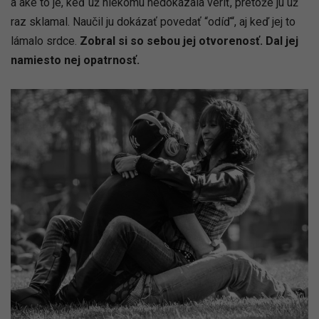
a aké to je, keď už niekomu nedokázala veriť, pretože ju už
raz sklamal. Naučil ju dokázať povedať “odíď“, aj keď jej to
lámalo srdce.
Zobral si so sebou jej otvorenosť. Dal jej
namiesto nej opatrnosť.