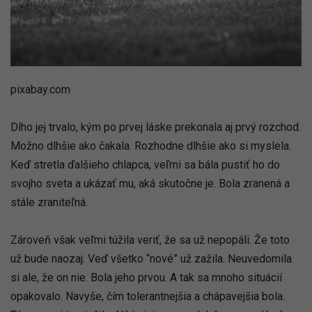
pixabay.com
Dlho jej trvalo, kým po prvej láske prekonala aj prvý rozchod.
Možno dlhšie ako čakala. Rozhodne dlhšie ako si myslela.
Keď stretla ďalšieho chlapca, veľmi sa bála pustiť ho do
svojho sveta a ukázať mu, aká skutočne je. Bola zranená a
stále zraniteľná.
Zároveň však veľmi túžila veriť, že sa už nepopáli. Že toto
už bude naozaj. Veď všetko “nové” už zažila. Neuvedomila
si ale, že on nie. Bola jeho prvou. A tak sa mnoho situácií
opakovalo. Navyše, čím tolerantnejšia a chápavejšia bola.