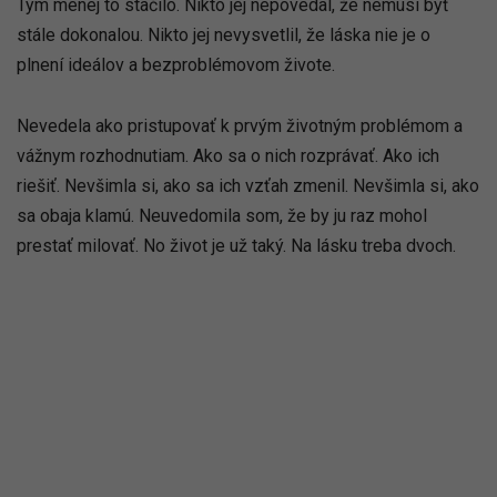
Tým menej to stačilo. Nikto jej nepovedal, že nemusí byť
stále dokonalou. Nikto jej nevysvetlil, že láska nie je o
plnení ideálov a bezproblémovom živote.
Nevedela ako pristupovať k prvým životným problémom a
vážnym rozhodnutiam. Ako sa o nich rozprávať. Ako ich
riešiť. Nevšimla si, ako sa ich vzťah zmenil. Nevšimla si, ako
sa obaja klamú. Neuvedomila som, že by ju raz mohol
prestať milovať. No život je už taký. Na lásku treba dvoch.