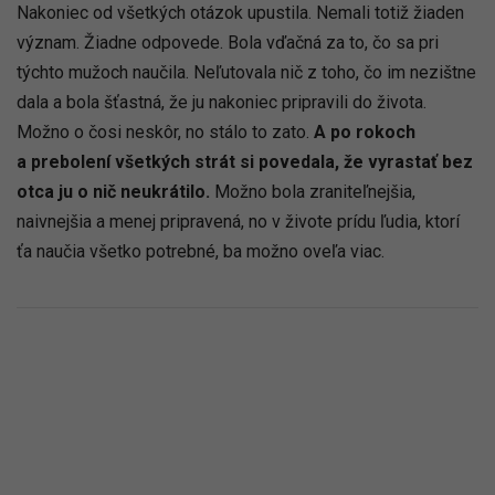
Nakoniec od všetkých otázok upustila. Nemali totiž žiaden
význam. Žiadne odpovede. Bola vďačná za to, čo sa pri
týchto mužoch naučila. Neľutovala nič z toho, čo im nezištne
dala a bola šťastná, že ju nakoniec pripravili do života.
Možno o čosi neskôr, no stálo to zato.
A po rokoch
a prebolení všetkých strát si povedala, že vyrastať bez
otca ju o nič neukrátilo.
Možno bola zraniteľnejšia,
naivnejšia a menej pripravená, no v živote prídu ľudia, ktorí
ťa naučia všetko potrebné, ba možno oveľa viac.