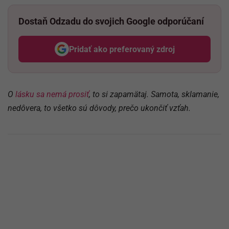
Dostaň Odzadu do svojich Google odporúčaní
Pridať ako preferovaný zdroj
Odzadu, odkaz sa otvorí v nov
O
lásku sa nemá prosiť
, to si zapamätaj. Samota, sklamanie,
nedôvera, to všetko sú dôvody, prečo ukončiť vzťah.