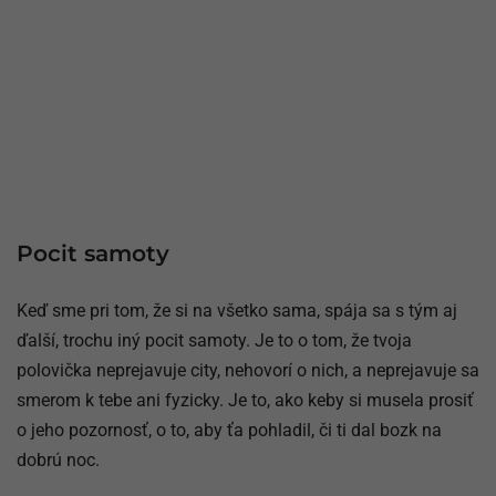
Pocit samoty
Keď sme pri tom, že si na všetko sama, spája sa s tým aj
ďalší, trochu iný pocit samoty. Je to o tom, že tvoja
polovička neprejavuje city, nehovorí o nich, a neprejavuje sa
smerom k tebe ani fyzicky. Je to, ako keby si musela prosiť
o jeho pozornosť, o to, aby ťa pohladil, či ti dal bozk na
dobrú noc.