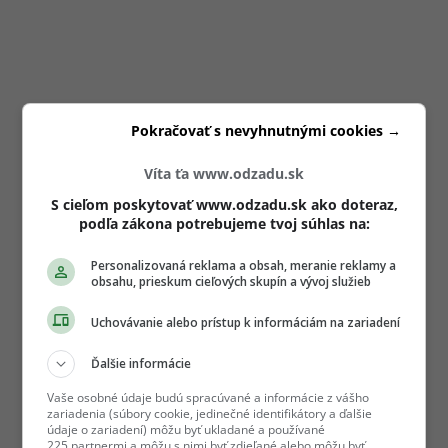
Pokračovať s nevyhnutnými cookies →
Víta ťa www.odzadu.sk
S cieľom poskytovať www.odzadu.sk ako doteraz,
podľa zákona potrebujeme tvoj súhlas na:
Personalizovaná reklama a obsah, meranie reklamy a
obsahu, prieskum cieľových skupín a vývoj služieb
Uchovávanie alebo prístup k informáciám na zariadení
Ďalšie informácie
Vaše osobné údaje budú spracúvané a informácie z vášho
zariadenia (súbory cookie, jedinečné identifikátory a ďalšie
údaje o zariadení) môžu byť ukladané a používané
225 partnermi a môžu s nimi byť zdieľané alebo môžu byť