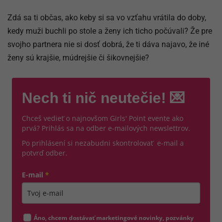
Zdá sa ti občas, ako keby si sa vo vzťahu vrátila do doby,
kedy muži buchli po stole a ženy ich ticho počúvali? Že pre
svojho partnera nie si dosť dobrá, že ti dáva najavo, že iné
ženy sú krajšie, múdrejšie či šikovnejšie?
Nech ti nič neutečie! 💌
Chceš vedieť o najnovšom Girls' Point evente ako
prvá? Prihlás sa na odber e-mailových newslettrov.
Po prihlásení si nezabudni skontrolovať e-mail a
potvrď odber.
E-mail
*
Zadajte platnú e-mailovú adresu
Áno, chcem dostávať marketingové novinky, pozvánky