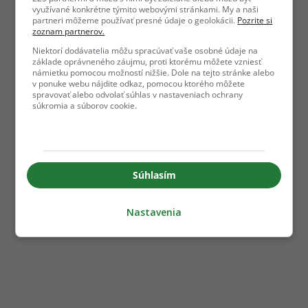
využívané konkrétne týmito webovými stránkami. My a naši
partneri môžeme používať presné údaje o geolokácii.
Pozrite si
zoznam partnerov.
Niektorí dodávatelia môžu spracúvať vaše osobné údaje na
základe oprávneného záujmu, proti ktorému môžete vzniesť
námietku pomocou možností nižšie. Dole na tejto stránke alebo
v ponuke webu nájdite odkaz, pomocou ktorého môžete
spravovať alebo odvolať súhlas v nastaveniach ochrany
súkromia a súborov cookie.
Súhlasím
Nastavenia