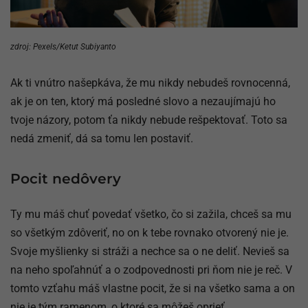
zdroj: Pexels/Ketut Subiyanto
Ak ti vnútro našepkáva, že mu nikdy nebudeš rovnocenná,
ak je on ten, ktorý má posledné slovo a nezaujímajú ho
tvoje názory, potom ťa nikdy nebude rešpektovať. Toto sa
nedá zmeniť, dá sa tomu len postaviť.
Pocit nedôvery
Ty mu máš chuť povedať všetko, čo si zažila, chceš sa mu
so všetkým zdôveriť, no on k tebe rovnako otvorený nie je.
Svoje myšlienky si stráži a nechce sa o ne deliť. Nevieš sa
na neho spoľahnúť a o zodpovednosti pri ňom nie je reč. V
tomto vzťahu máš vlastne pocit, že si na všetko sama a on
nie je tým ramenom, o ktoré sa môžeš oprieť.