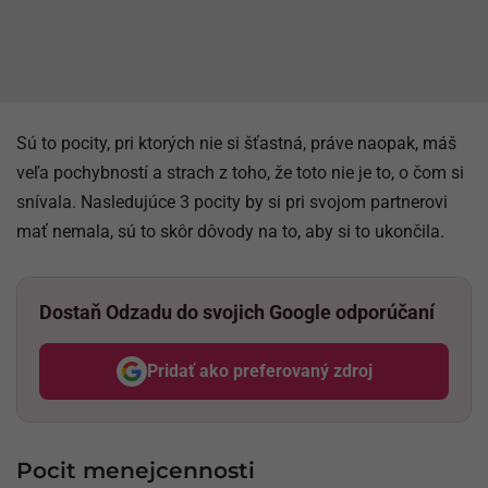
Sú to pocity, pri ktorých nie si šťastná, práve naopak, máš
veľa pochybností a strach z toho, že toto nie je to, o čom si
snívala. Nasledujúce 3 pocity by si pri svojom partnerovi
mať nemala, sú to skôr dôvody na to, aby si to ukončila.
Dostaň Odzadu do svojich Google odporúčaní
Pridať ako preferovaný zdroj
Odzadu, odkaz sa otvorí v nov
Pocit menejcennosti