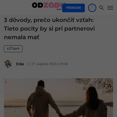
PREMIUM
3 dôvody, prečo ukončiť vzťah:
Tieto pocity by si pri partnerovi
nemala mať
VZŤAHY
Evka
27. augusta 2023 o 09:48