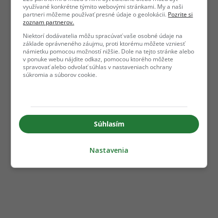
využívané konkrétne týmito webovými stránkami. My a naši
partneri môžeme používať presné údaje o geolokácii.
Pozrite si
zoznam partnerov.
Niektorí dodávatelia môžu spracúvať vaše osobné údaje na
základe oprávneného záujmu, proti ktorému môžete vzniesť
námietku pomocou možností nižšie. Dole na tejto stránke alebo
v ponuke webu nájdite odkaz, pomocou ktorého môžete
spravovať alebo odvolať súhlas v nastaveniach ochrany
súkromia a súborov cookie.
Súhlasím
Nastavenia