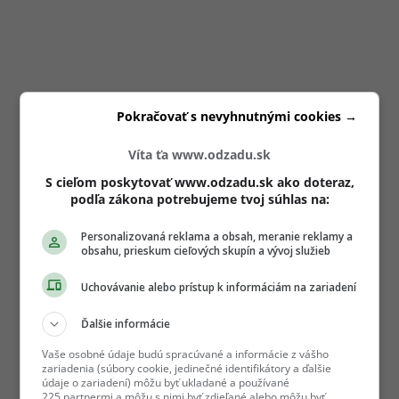
Pokračovať s nevyhnutnými cookies →
Víta ťa www.odzadu.sk
S cieľom poskytovať www.odzadu.sk ako doteraz,
podľa zákona potrebujeme tvoj súhlas na:
Personalizovaná reklama a obsah, meranie reklamy a
obsahu, prieskum cieľových skupín a vývoj služieb
Uchovávanie alebo prístup k informáciám na zariadení
Ďalšie informácie
Vaše osobné údaje budú spracúvané a informácie z vášho
zariadenia (súbory cookie, jedinečné identifikátory a ďalšie
údaje o zariadení) môžu byť ukladané a používané
225 partnermi a môžu s nimi byť zdieľané alebo môžu byť