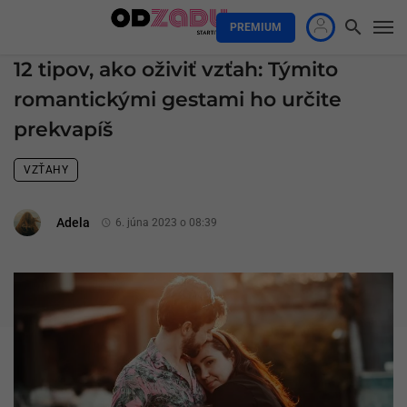
PREMIUM
12 tipov, ako oživiť vzťah: Týmito
romantickými gestami ho určite
prekvapíš
VZŤAHY
Adela
6. júna 2023 o 08:39