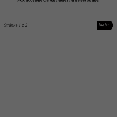
Pokračovanie článku nájdeš na ďalšej strane.
Stránka
1
z 2
ĎALŠIE