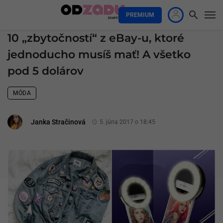
PREMIUM
10 „zbytočností“ z eBay-u, ktoré
jednoducho musíš mať! A všetko
pod 5 dolárov
MÓDA
Janka Stračinová
5. júna 2017 o 18:45