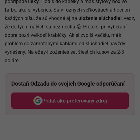
poprípade
lieky
. Hodíš do kabelky a máš štýlový box vo
farbe, akú si vyberieš. Sú v rôznych veľkostiach a hoci pri
každých píšu, že sú vhodné aj na
uloženie slúchadiel
, vedz,
že do tých malých sa nezmestia 😀 Preto si pri vyberaní
dobre pozri veľkosť krabičky. Ak si zvolíš väčšiu, máš
problém so zamotanými káblami od slúchadiel navždy
vyriešený. Na eBay-i zoženieš set šiestich kusov za 2-3
doláre.
Dostaň Odzadu do svojich Google odporúčaní
Pridať ako preferovaný zdroj
Odzadu, odkaz sa otvorí v nov