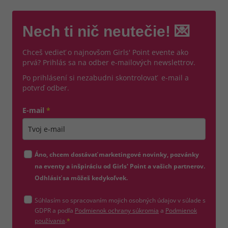
Nech ti nič neutečie! 💌
Chceš vedieť o najnovšom Girls' Point evente ako
prvá? Prihlás sa na odber e-mailových newslettrov.
Po prihlásení si nezabudni skontrolovať e-mail a
potvrď odber.
E-mail
*
Zadajte platnú e-mailovú adresu
Áno, chcem dostávať marketingové novinky, pozvánky
na eventy a inšpiráciu od Girls' Point a vašich partnerov.
Odhlásiť sa môžeš kedykoľvek.
Súhlasím so spracovaním mojich osobných údajov v súlade s
(otvorí sa v novom okne)
GDPR a podľa
Podmienok ochrany súkromia
a
Podmienok
(otvorí sa v novom okne)
používania
.
*