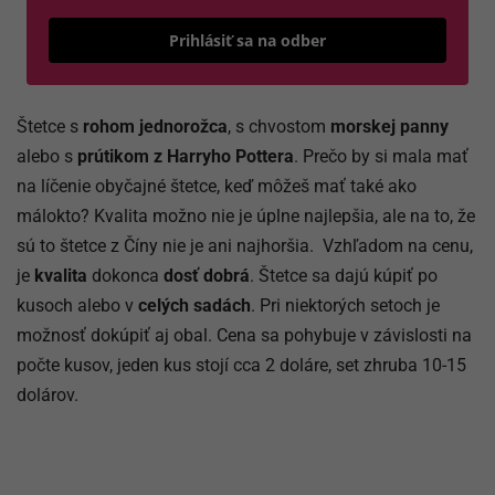
Odošle
Prihlásiť sa na odber
Štetce s
rohom jednorožca
, s chvostom
morskej panny
alebo s
prútikom z Harryho Pottera
. Prečo by si mala mať
na líčenie obyčajné štetce, keď môžeš mať také ako
málokto? Kvalita možno nie je úplne najlepšia, ale na to, že
sú to štetce z Číny nie je ani najhoršia. Vzhľadom na cenu,
je
kvalita
dokonca
dosť dobrá
. Štetce sa dajú kúpiť po
kusoch alebo v
celých sadách
. Pri niektorých setoch je
možnosť dokúpiť aj obal. Cena sa pohybuje v závislosti na
počte kusov, jeden kus stojí cca 2 doláre, set zhruba 10-15
dolárov.