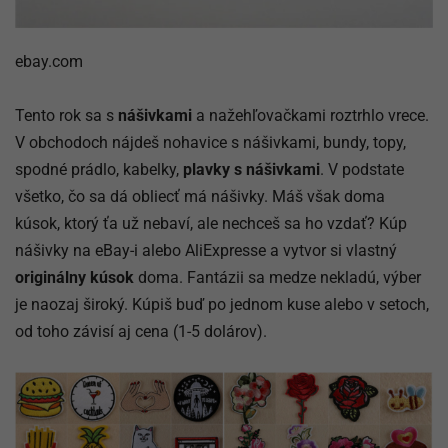
ebay.com
Tento rok sa s
nášivkami
a nažehľovačkami roztrhlo vrece.
V obchodoch nájdeš nohavice s nášivkami, bundy, topy,
spodné prádlo, kabelky,
plavky s nášivkami
. V podstate
všetko, čo sa dá obliecť má nášivky. Máš však doma
kúsok, ktorý ťa už nebaví, ale nechceš sa ho vzdať? Kúp
nášivky na eBay-i alebo AliExpresse a vytvor si vlastný
originálny kúsok
doma. Fantázii sa medze nekladú, výber
je naozaj široký. Kúpiš buď po jednom kuse alebo v setoch,
od toho závisí aj cena (1-5 dolárov).