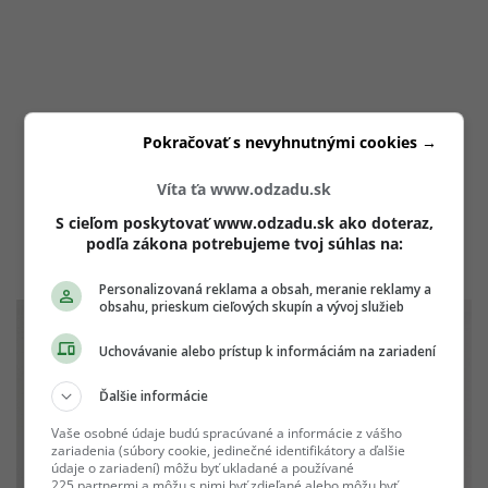
Pokračovať s nevyhnutnými cookies →
Víta ťa www.odzadu.sk
S cieľom poskytovať www.odzadu.sk ako doteraz,
podľa zákona potrebujeme tvoj súhlas na:
Personalizovaná reklama a obsah, meranie reklamy a
obsahu, prieskum cieľových skupín a vývoj služieb
Uchovávanie alebo prístup k informáciám na zariadení
Ďalšie informácie
Vaše osobné údaje budú spracúvané a informácie z vášho
zariadenia (súbory cookie, jedinečné identifikátory a ďalšie
údaje o zariadení) môžu byť ukladané a používané
225 partnermi a môžu s nimi byť zdieľané alebo môžu byť