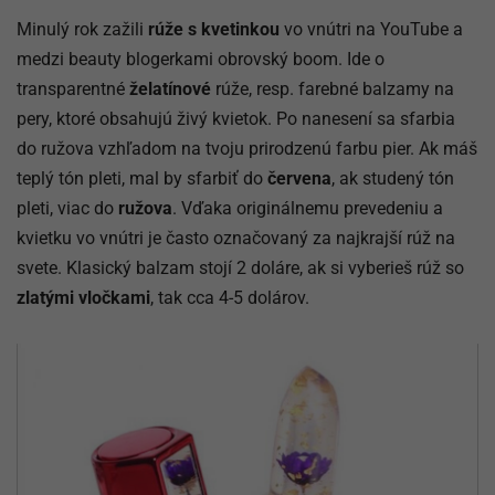
Minulý rok zažili
rúže s kvetinkou
vo vnútri na YouTube a
medzi beauty blogerkami obrovský boom. Ide o
transparentné
želatínové
rúže, resp. farebné balzamy na
pery, ktoré obsahujú živý kvietok. Po nanesení sa sfarbia
do ružova vzhľadom na tvoju prirodzenú farbu pier. Ak máš
teplý tón pleti, mal by sfarbiť do
červena
, ak studený tón
pleti, viac do
ružova
. Vďaka originálnemu prevedeniu a
kvietku vo vnútri je často označovaný za najkrajší rúž na
svete. Klasický balzam stojí 2 doláre, ak si vyberieš rúž so
zlatými vločkami
, tak cca 4-5 dolárov.