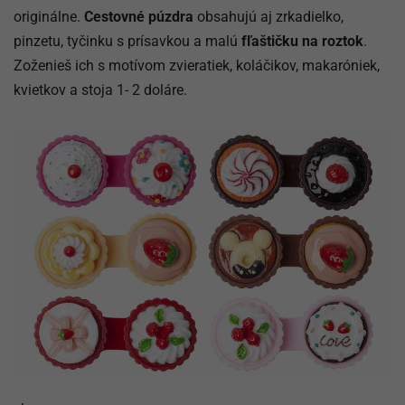
originálne.
Cestovné púzdra
obsahujú aj zrkadielko,
pinzetu, tyčinku s prísavkou a malú
fľaštičku na roztok
.
Zoženieš ich s motívom zvieratiek, koláčikov, makaróniek,
kvietkov a stoja 1- 2 doláre.