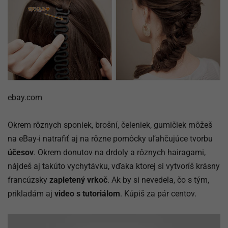
ebay.com
Okrem rôznych sponiek, brošní, čeleniek, gumičiek môžeš
na eBay-i natrafiť aj na rôzne pomôcky uľahčujúce tvorbu
účesov
. Okrem donutov na drdoly a rôznych hairagami,
nájdeš aj takúto vychytávku, vďaka ktorej si vytvoríš krásny
francúzsky
zapletený vrkoč
. Ak by si nevedela, čo s tým,
prikladám aj
video s tutoriálom
. Kúpiš za pár centov.