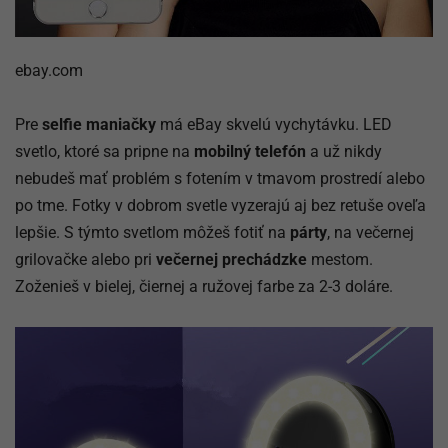
ebay.com
Pre
selfie maniačky
má eBay skvelú vychytávku. LED
svetlo, ktoré sa pripne na
mobilný telefón
a už nikdy
nebudeš mať problém s fotením v tmavom prostredí alebo
po tme. Fotky v dobrom svetle vyzerajú aj bez retuše oveľa
lepšie. S týmto svetlom môžeš fotiť na
párty
, na večernej
grilovačke alebo pri
večernej prechádzke
mestom.
Zoženieš v bielej, čiernej a ružovej farbe za 2-3 doláre.