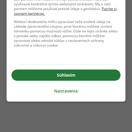
využívané konkrétne týmito webovými stránkami. My a naši
partneri môžeme používať presné údaje o geolokácii.
Pozrite si
zoznam partnerov.
Niektorí dodávatelia môžu spracúvať vaše osobné údaje na
základe oprávneného záujmu, proti ktorému môžete vzniesť
námietku pomocou možností nižšie. Dole na tejto stránke alebo
v ponuke webu nájdite odkaz, pomocou ktorého môžete
spravovať alebo odvolať súhlas v nastaveniach ochrany
súkromia a súborov cookie.
Súhlasím
Nastavenia