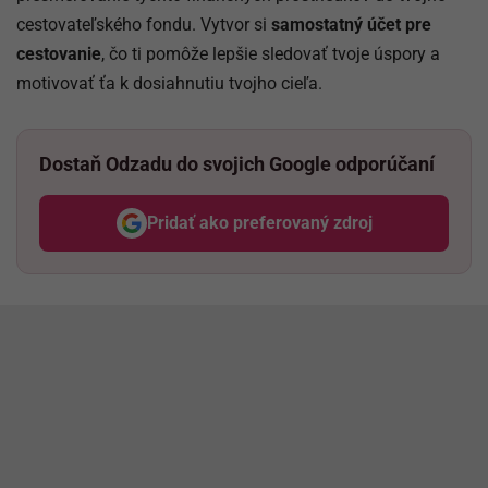
cestovateľského fondu. Vytvor si
samostatný účet pre
cestovanie
, čo ti pomôže lepšie sledovať tvoje úspory a
motivovať ťa k dosiahnutiu tvojho cieľa.
Dostaň Odzadu do svojich Google odporúčaní
Pridať ako preferovaný zdroj
Odzadu, odkaz sa otvorí v nov