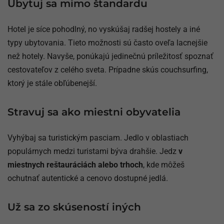
Ubytuj sa mimo štandardu
Hotel je síce pohodlný, no vyskúšaj radšej hostely a iné
typy ubytovania. Tieto možnosti sú často oveľa lacnejšie
než hotely. Navyše, ponúkajú jedinečnú príležitosť spoznať
cestovateľov z celého sveta. Prípadne skús couchsurfing,
ktorý je stále obľúbenejší.
Stravuj sa ako miestni obyvatelia
Vyhýbaj sa turistickým pasciam. Jedlo v oblastiach
populárnych medzi turistami býva drahšie. Jedz
v
miestnych reštauráciách alebo trhoch
, kde môžeš
ochutnať autentické a cenovo dostupné jedlá.
Už sa zo skúseností iných