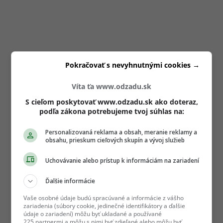
Pokračovať s nevyhnutnými cookies →
Víta ťa www.odzadu.sk
S cieľom poskytovať www.odzadu.sk ako doteraz,
podľa zákona potrebujeme tvoj súhlas na:
Personalizovaná reklama a obsah, meranie reklamy a
obsahu, prieskum cieľových skupín a vývoj služieb
Uchovávanie alebo prístup k informáciám na zariadení
Ďalšie informácie
Vaše osobné údaje budú spracúvané a informácie z vášho
zariadenia (súbory cookie, jedinečné identifikátory a ďalšie
údaje o zariadení) môžu byť ukladané a používané
225 partnermi a môžu s nimi byť zdieľané alebo môžu byť