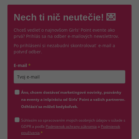
Nech ti nič neutečie! 💌
Chceš vedieť o najnovšom Girls' Point evente ako
prvá? Prihlás sa na odber e-mailových newslettrov.
Po prihlásení si nezabudni skontrolovať e-mail a
potvrď odber.
E-mail
*
Zadajte platnú e-mailovú adresu
Áno, chcem dostávať marketingové novinky, pozvánky
na eventy a inšpiráciu od Girls' Point a vašich partnerov.
Odhlásiť sa môžeš kedykoľvek.
Súhlasím so spracovaním mojich osobných údajov v súlade s
(otvorí sa v novom okne)
GDPR a podľa
Podmienok ochrany súkromia
a
Podmienok
(otvorí sa v novom okne)
používania
.
*