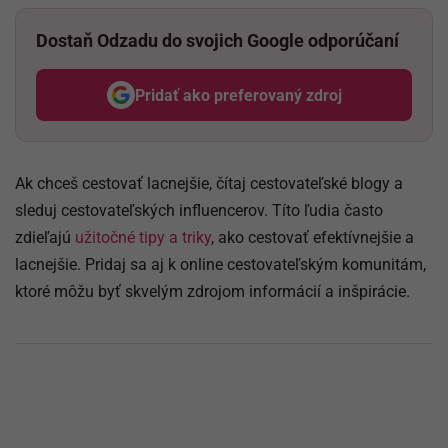
Dostaň Odzadu do svojich Google odporúčaní
Pridať ako preferovaný zdroj
Odzadu, odkaz sa otvorí v nov
Ak chceš cestovať lacnejšie, čítaj cestovateľské blogy a
sleduj cestovateľských influencerov. Títo ľudia často
zdieľajú
užitočné tipy a triky
, ako cestovať efektívnejšie a
lacnejšie. Pridaj sa aj k online cestovateľským komunitám,
ktoré môžu byť skvelým zdrojom informácií a inšpirácie.