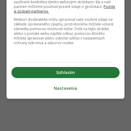
využívané konkrétne týmito webovými stránkami. My a naši
partneri môžeme používať presné údaje o geolokácii.
Pozrite
si zoznam partnerov.
Niektorí dodávatelia môžu spracúvať vaše osobné údaje na
základe oprávneného záujmu, proti ktorému môžete vzniesť
námietku pomocou možností nižšie. Dole na tejto stránke
alebo v ponuke webu nájdite odkaz, pomocou ktorého
môžete spravovať alebo odvolať súhlas v nastaveniach
ochrany súkromia a súborov cookie.
Súhlasím
Nastavenia