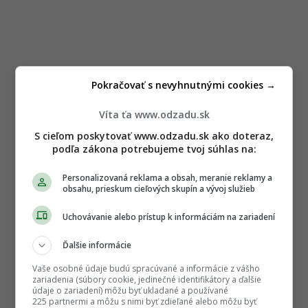
Pokračovať s nevyhnutnými cookies →
Víta ťa www.odzadu.sk
S cieľom poskytovať www.odzadu.sk ako doteraz,
podľa zákona potrebujeme tvoj súhlas na:
Personalizovaná reklama a obsah, meranie reklamy a
obsahu, prieskum cieľových skupín a vývoj služieb
Uchovávanie alebo prístup k informáciám na zariadení
Ďalšie informácie
Vaše osobné údaje budú spracúvané a informácie z vášho
zariadenia (súbory cookie, jedinečné identifikátory a ďalšie
údaje o zariadení) môžu byť ukladané a používané
225 partnermi a môžu s nimi byť zdieľané alebo môžu byť