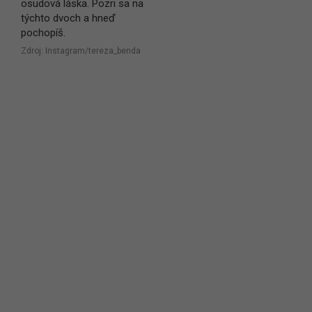
osudová láska. Pozri sa na
týchto dvoch a hneď
pochopíš.
Zdroj: Instagram/tereza_benda