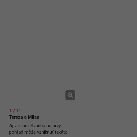
1
/
11
Tereza a Milan
Aj v relácii Svadba na prvý
pohľad môže vzniknúť takáto