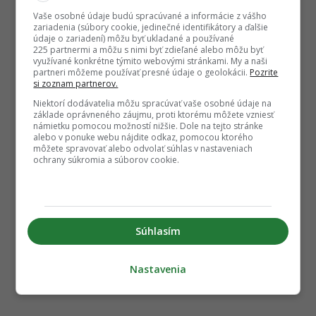
Vaše osobné údaje budú spracúvané a informácie z vášho
zariadenia (súbory cookie, jedinečné identifikátory a ďalšie
údaje o zariadení) môžu byť ukladané a používané
225 partnermi a môžu s nimi byť zdieľané alebo môžu byť
využívané konkrétne týmito webovými stránkami. My a naši
partneri môžeme používať presné údaje o geolokácii.
Pozrite
si zoznam partnerov.
Niektorí dodávatelia môžu spracúvať vaše osobné údaje na
základe oprávneného záujmu, proti ktorému môžete vzniesť
námietku pomocou možností nižšie. Dole na tejto stránke
alebo v ponuke webu nájdite odkaz, pomocou ktorého
môžete spravovať alebo odvolať súhlas v nastaveniach
ochrany súkromia a súborov cookie.
Súhlasím
Nastavenia