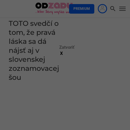
PREMIUM
TOTO svedčí o
tom, že pravá
láska sa dá
Zatvoriť
nájsť aj v
X
slovenskej
zoznamovacej
šou